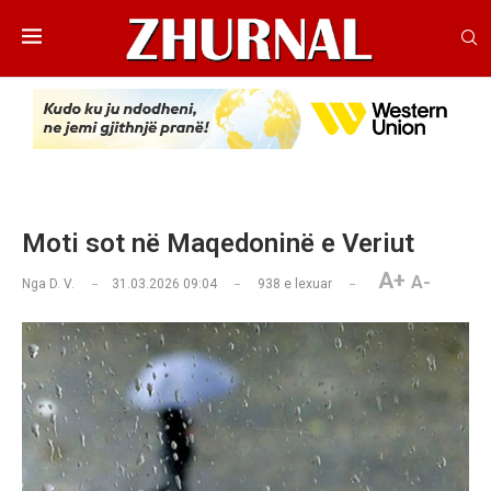
Moti sot në Maqedoninë e Veriut
A+
A-
Nga
D. V.
31.03.2026 09:04
938
e lexuar