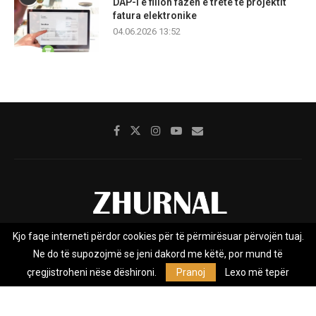
DAP-i e fillon fazën e tretë të projektit
fatura elektronike
04.06.2026 13:52
Kjo faqe interneti përdor cookies për të përmirësuar përvojën tuaj.
Rreth nesh
Impresumi
Marketing
Kontakt
Ne do të supozojmë se jeni dakord me këtë, por mund të
Privacy Policy
çregjistroheni nëse dëshironi.
Pranoj
Lexo më tepër
Zhurnal.mk është Agjenci e Lajmeve e pavarur, e themeluar në vitin
2009, që e mbulon Maqedoninë, Kosovën, Shqipërinë edhe lajmet
nga bota.