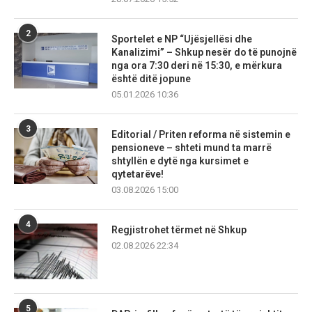
2
Sportelet e NP “Ujësjellësi dhe
Kanalizimi” – Shkup nesër do të punojnë
nga ora 7:30 deri në 15:30, e mërkura
është ditë jopune
05.01.2026 10:36
3
Editorial / Priten reforma në sistemin e
pensioneve – shteti mund ta marrë
shtyllën e dytë nga kursimet e
qytetarëve!
03.08.2026 15:00
4
Regjistrohet tërmet në Shkup
02.08.2026 22:34
5