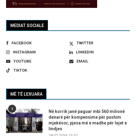
MEDIAT SOCIALE
FACEBOOK
TWITTER
INSTAGRAM
LINKEDIN
YOUTUBE
EMAIL
TIKTOK
MË TË LEXUARA
1
Në korrik janë paguar mbi 560 milionë
denarë për kompensime për pushim
mjekësor, pjesa më e madhe për lejet e
lindjes
28.07.2026 15:52