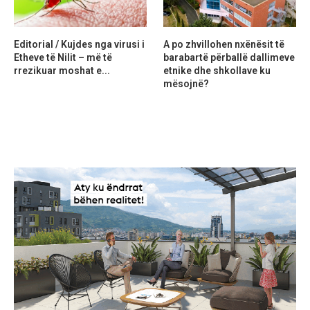
Editorial / Kujdes nga virusi i
A po zhvillohen nxënësit të
Etheve të Nilit – më të
barabartë përballë dallimeve
rrezikuar moshat e...
etnike dhe shkollave ku
mësojnë?