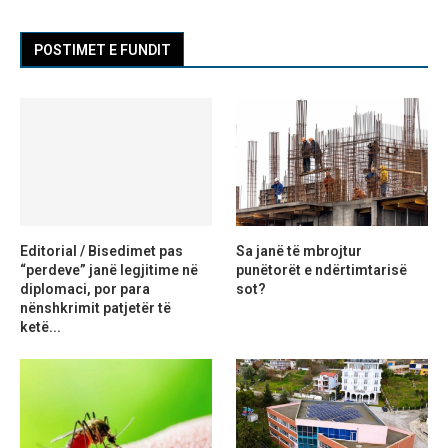
POSTIMET E FUNDIT
Editorial / Bisedimet pas
Sa janë të mbrojtur
“perdeve” janë legjitime në
punëtorët e ndërtimtarisë
diplomaci, por para
sot?
nënshkrimit patjetër të
ketë...