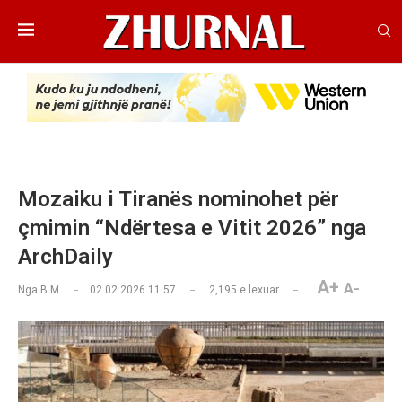
​Mozaiku i Tiranës nominohet për
çmimin “Ndërtesa e Vitit 2026” nga
ArchDaily
A+
A-
Nga
B.M
02.02.2026 11:57
2,195
e lexuar