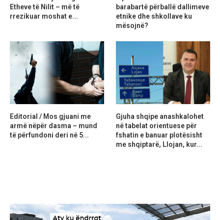
Etheve të Nilit – më të
barabartë përballë dallimeve
rrezikuar moshat e...
etnike dhe shkollave ku
mësojnë?
Editorial / Mos gjuani me
Gjuha shqipe anashkalohet
armë nëpër dasma – mund
në tabelat orientuese për
të përfundoni deri në 5...
fshatin e banuar plotësisht
me shqiptarë, Llojan, kur...