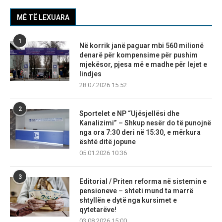
MË TË LEXUARA
1
Në korrik janë paguar mbi 560 milionë
denarë për kompensime për pushim
mjekësor, pjesa më e madhe për lejet e
lindjes
28.07.2026 15:52
2
Sportelet e NP “Ujësjellësi dhe
Kanalizimi” – Shkup nesër do të punojnë
nga ora 7:30 deri në 15:30, e mërkura
është ditë jopune
05.01.2026 10:36
3
Editorial / Priten reforma në sistemin e
pensioneve – shteti mund ta marrë
shtyllën e dytë nga kursimet e
qytetarëve!
03.08.2026 15:00