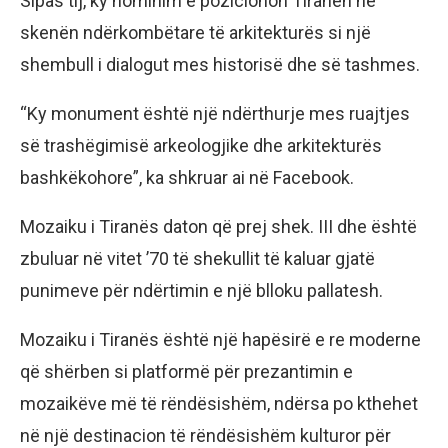
Sipas tij, ky nominim e pozicionon Tiranën në
skenën ndërkombëtare të arkitekturës si një
shembull i dialogut mes historisë dhe së tashmes.
“Ky monument është një ndërthurje mes ruajtjes
së trashëgimisë arkeologjike dhe arkitekturës
bashkëkohore”, ka shkruar ai në Facebook.
Mozaiku i Tiranës daton që prej shek. III dhe është
zbuluar në vitet ’70 të shekullit të kaluar gjatë
punimeve për ndërtimin e një blloku pallatesh.
Mozaiku i Tiranës është një hapësirë e re moderne
që shërben si platformë për prezantimin e
mozaikëve më të rëndësishëm, ndërsa po kthehet
në një destinacion të rëndësishëm kulturor për