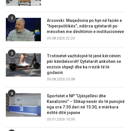
2
Arsovski: Maqedonia po hyn në fazën e
“hiperpolitikës”, ndërsa qytetarët po
mësohen me dështimin e institucioneve
05.08.2026 22:20
3
Trotinetet vazhdojnë të jenë kërcënim
për këmbësorët! Qytetarët ankohen se
vozisin shpejt dhe ka rrezik të të
godasin
09.08.2026 20:08
4
Sportelet e NP “Ujësjellësi dhe
Kanalizimi” – Shkup nesër do të punojnë
nga ora 7:30 deri në 15:30, e mërkura
është ditë jopune
05.01.2026 10:36