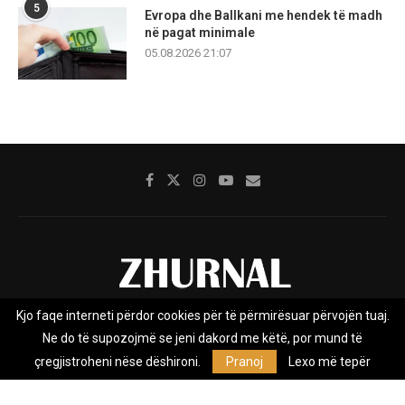
5
Evropa dhe Ballkani me hendek të madh
në pagat minimale
05.08.2026 21:07
Kjo faqe interneti përdor cookies për të përmirësuar përvojën tuaj.
Rreth nesh
Impresumi
Marketing
Kontakt
Ne do të supozojmë se jeni dakord me këtë, por mund të
Privacy Policy
çregjistroheni nëse dëshironi.
Pranoj
Lexo më tepër
Zhurnal.mk është Agjenci e Lajmeve e pavarur, e themeluar në vitin
2009, që e mbulon Maqedoninë, Kosovën, Shqipërinë edhe lajmet