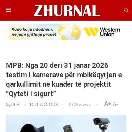
MPB: Nga 20 deri 31 janar 2026
testim i kamerave për mbikëqyrjen e
qarkullimit në kuadër të projektit
“Qyteti i sigurt”
A+
A-
Nga
B.M
16.01.2026 16:24
1,759
e lexuar