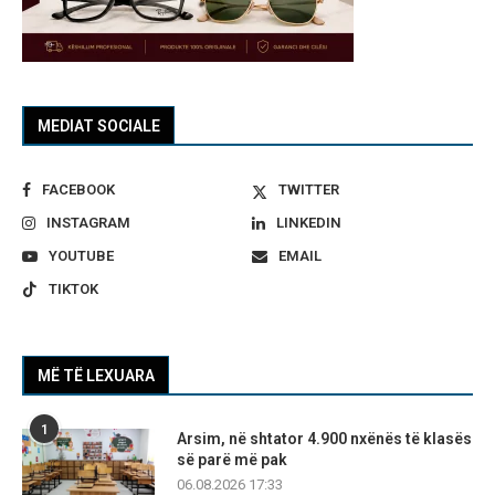
MEDIAT SOCIALE
FACEBOOK
TWITTER
INSTAGRAM
LINKEDIN
YOUTUBE
EMAIL
TIKTOK
MË TË LEXUARA
1
Arsim, në shtator 4.900 nxënës të klasës
së parë më pak
06.08.2026 17:33