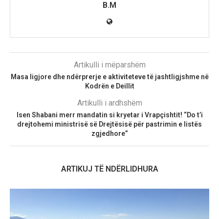
B.M
Artikulli i mëparshëm
Masa ligjore dhe ndërprerje e aktiviteteve të jashtligjshme në
Kodrën e Deillit
Artikulli i ardhshëm
Isen Shabani merr mandatin si kryetar i Vrapçishtit! “Do t’i
drejtohemi ministrisë së Drejtësisë për pastrimin e listës
zgjedhore”
ARTIKUJ TË NDËRLIDHURA