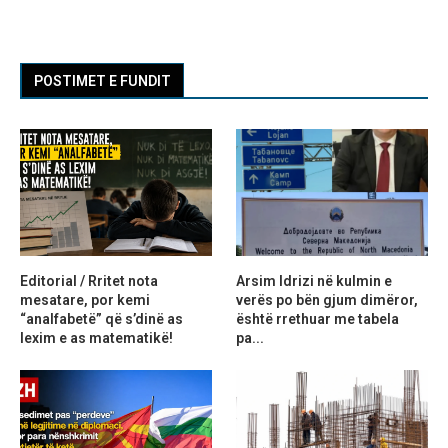
POSTIMET E FUNDIT
Editorial / Rritet nota
Arsim Idrizi në kulmin e
mesatare, por kemi
verës po bën gjum dimëror,
“analfabetë” që s’dinë as
është rrethuar me tabela
lexim e as matematikë!
pa...