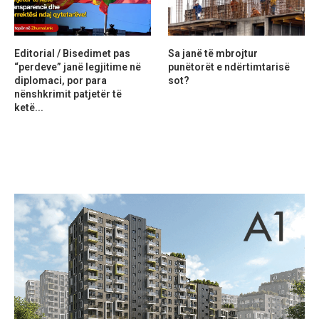
Editorial / Bisedimet pas
Sa janë të mbrojtur
“perdeve” janë legjitime në
punëtorët e ndërtimtarisë
diplomaci, por para
sot?
nënshkrimit patjetër të
ketë...