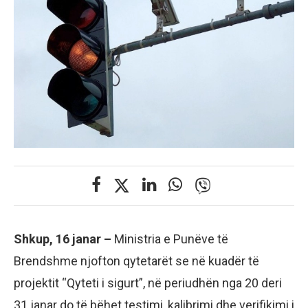
Shkup, 16 janar –
Ministria e Punëve të
Brendshme njofton qytetarët se në kuadër të
projektit “Qyteti i sigurt”, në periudhën nga 20 deri
31 janar do të bëhet testimi, kalibrimi dhe verifikimi i