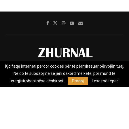
Kjo faqe interneti përdor cookies për të përmirësuar përvojën tuaj.
Rreth nesh
Impresumi
Marketing
Kontakt
Ne do të supozojmë se jeni dakord me këtë, por mund të
Privacy Policy
çregjistroheni nëse dëshironi.
Pranoj
Lexo më tepër
Zhurnal.mk është Agjenci e Lajmeve e pavarur, e themeluar në vitin
2009, që e mbulon Maqedoninë, Kosovën, Shqipërinë edhe lajmet
nga bota.
@2026 - All Right Reserved. Designed and Developed by
Anet.Com.Mk