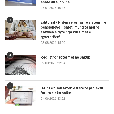
është ditë jopune
05.01.2026 10:36
3
Editorial / Priten reforma në sistemin e
pensioneve – shteti mund ta marrë
shtyllën e dytë nga kursimet e
qytetarëve!
03.08.2026 15:00
4
Regjistrohet tërmet në Shkup
02.08.2026 22:34
5
DAP-i e fillon fazën e tretë të projektit
fatura elektronike
04.06.2026 13:52