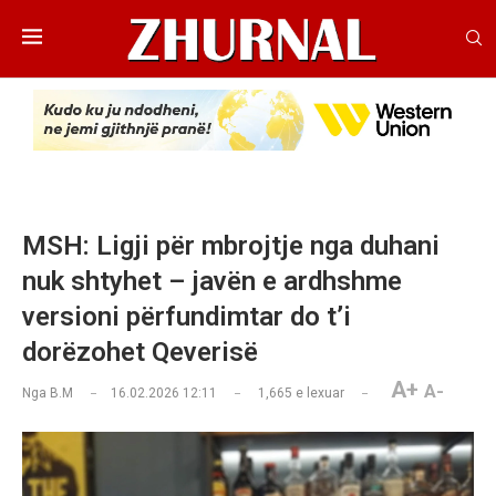
MSH: Ligji për mbrojtje nga duhani
nuk shtyhet – javën e ardhshme
versioni përfundimtar do t’i
dorëzohet Qeverisë
A+
A-
Nga
B.M
16.02.2026 12:11
1,665
e lexuar