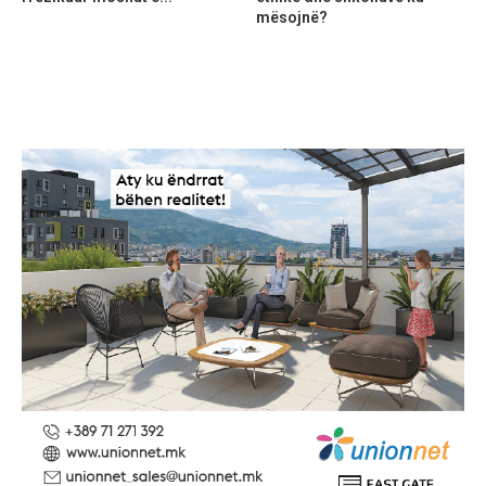
mësojnë?