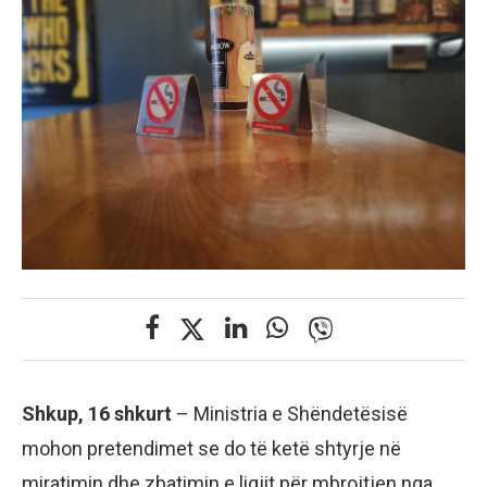
Shkup, 16 shkurt
– Ministria e Shëndetësisë
mohon pretendimet se do të ketë shtyrje në
miratimin dhe zbatimin e ligjit për mbrojtjen nga