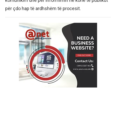
komunikim dhe për informimin në kohë të publikut
për çdo hap të ardhshëm të procesit.