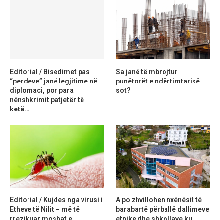
Editorial / Bisedimet pas
Sa janë të mbrojtur
“perdeve” janë legjitime në
punëtorët e ndërtimtarisë
diplomaci, por para
sot?
nënshkrimit patjetër të
ketë...
Editorial / Kujdes nga virusi i
A po zhvillohen nxënësit të
Etheve të Nilit – më të
barabartë përballë dallimeve
rrezikuar moshat e...
etnike dhe shkollave ku