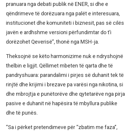
pranuara nga debati publik në ENER, si dhe e
qëndrimeve të dorëzuara nga palët e interesuara,
institucionet dhe komuniteti i biznesit, pas së cilës
javën e ardhshme versioni përfundimtar do t’i
dorëzohet Qeverisë”, thonë nga MSH-ja.
Theksojnë se këto harmonizime nuk e ndryshojnë
thelbin e ligjit. Qëllimet mbeten të qarta dhe të
pandryshuara: parandalimi i pirjes së duhanit tek të
rinjtë dhe krijimi i brezave pa varësi nga nikotina, si
dhe mbrojtja e punëtorëve dhe qytetarëve nga pirja
pasive e duhanit në hapësira të mbyllura publike
dhe të punës.
“Sa i përket pretendimeve për “zbatim me faza”,