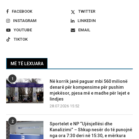
FACEBOOK
TWITTER
INSTAGRAM
LINKEDIN
YOUTUBE
EMAIL
TIKTOK
MË TË LEXUARA
1
Në korrik janë paguar mbi 560 milionë
denarë për kompensime për pushim
mjekësor, pjesa më e madhe për lejet e
lindjes
28.07.2026 15:52
2
Sportelet e NP “Ujësjellësi dhe
Kanalizimi” – Shkup nesër do të punojnë
nga ora 7:30 deri në 15:30, e mërkura