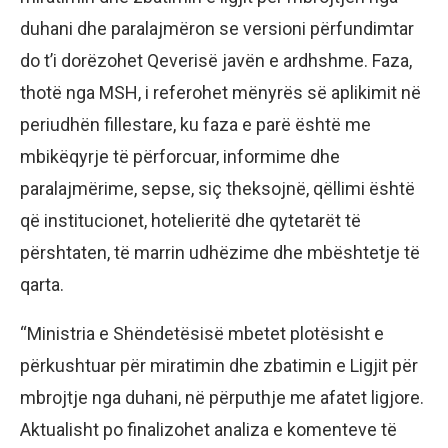
duhani dhe paralajmëron se versioni përfundimtar
do t’i dorëzohet Qeverisë javën e ardhshme. Faza,
thotë nga MSH, i referohet mënyrës së aplikimit në
periudhën fillestare, ku faza e parë është me
mbikëqyrje të përforcuar, informime dhe
paralajmërime, sepse, siç theksojnë, qëllimi është
që institucionet, hotelieritë dhe qytetarët të
përshtaten, të marrin udhëzime dhe mbështetje të
qarta.
“Ministria e Shëndetësisë mbetet plotësisht e
përkushtuar për miratimin dhe zbatimin e Ligjit për
mbrojtje nga duhani, në përputhje me afatet ligjore.
Aktualisht po finalizohet analiza e komenteve të