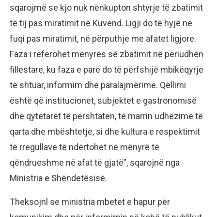
sqarojmë se kjo nuk nënkupton shtyrje të zbatimit
të tij pas miratimit në Kuvend. Ligji do të hyjë në
fuqi pas miratimit, në përputhje me afatet ligjore.
Faza i referohet mënyrës së zbatimit në periudhën
fillestare, ku faza e parë do të përfshijë mbikëqyrje
të shtuar, informim dhe paralajmërime. Qëllimi
është që institucionet, subjektet e gastronomisë
dhe qytetarët të përshtaten, të marrin udhëzime të
qarta dhe mbështetje, si dhe kultura e respektimit
të rregullave të ndërtohet në mënyrë të
qëndrueshme në afat të gjatë”, sqarojnë nga
Ministria e Shëndetësisë.
Theksojnl se ministria mbetet e hapur për