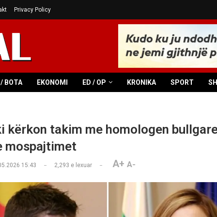
akt
Privacy Policy
/ BOTA
EKONOMI
ED / OP
KRONIKA
SPORT
S
 kërkon takim me homologen bullgare
e mospajtimet
A+
A-
05.2026 15:43
2,293
e lexuar