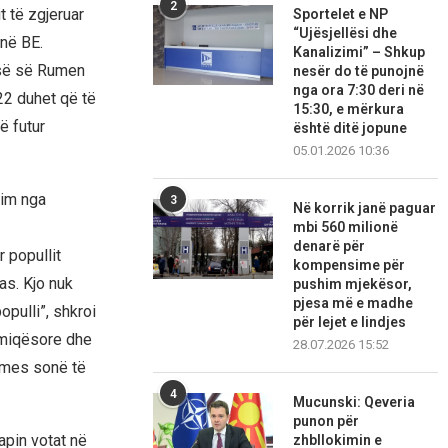
2
t të zgjeruar
Sportelet e NP
“Ujësjellësi dhe
në BE.
Kanalizimi” – Shkup
isë së Rumen
nesër do të punojnë
nga ora 7:30 deri në
22 duhet që të
15:30, e mërkura
ë futur
është ditë jopune
05.01.2026 10:36
gim nga
3
Në korrik janë paguar
mbi 560 milionë
denarë për
r popullit
kompensime për
s. Kjo nuk
pushim mjekësor,
pjesa më e madhe
opulli”, shkroi
për lejet e lindjes
ë miqësore dhe
28.07.2026 15:52
hmes sonë të
4
Mucunski: Qeveria
punon për
apin votat në
zhbllokimin e