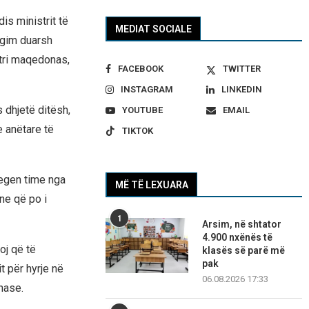
is ministrit të
MEDIAT SOCIALE
ngim duarsh
stri maqedonas,
FACEBOOK
TWITTER
INSTAGRAM
LINKEDIN
 dhjetë ditësh,
YOUTUBE
EMAIL
e anëtare të
TIKTOK
legen time nga
MË TË LEXUARA
ane që po i
1
Arsim, në shtator
4.900 nxënës të
oj që të
klasës së parë më
pak
t për hyrje në
06.08.2026 17:33
nase.