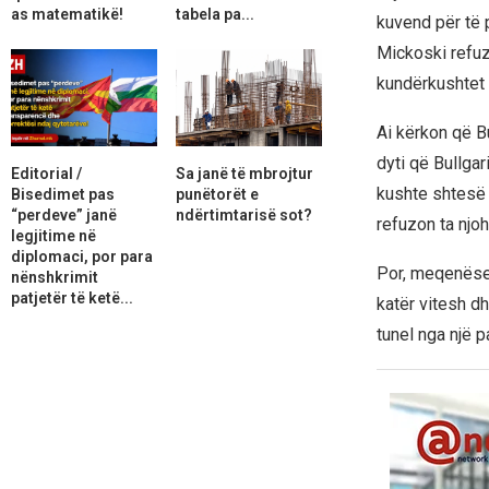
as matematikë!
tabela pa...
kuvend për të 
Mickoski refuz
kundërkushtet e
Ai kërkon që B
dyti që Bullgar
Editorial /
Sa janë të mbrojtur
kushte shtesë 
Bisedimet pas
punëtorët e
“perdeve” janë
ndërtimtarisë sot?
refuzon ta njohë
legjitime në
diplomaci, por para
Por, meqenëse 
nënshkrimit
patjetër të ketë...
katër vitesh d
tunel nga një p