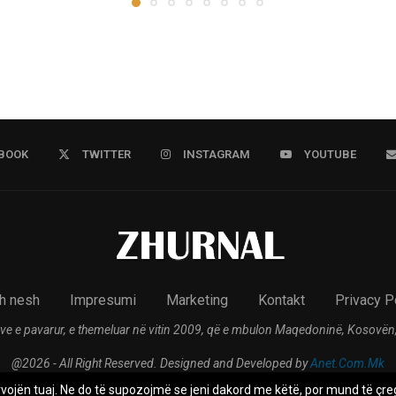
BOOK
TWITTER
INSTAGRAM
YOUTUBE
h nesh
Impresumi
Marketing
Kontakt
Privacy P
ve e pavarur, e themeluar në vitin 2009, që e mbulon Maqedoninë, Kosovën,
@2026 - All Right Reserved. Designed and Developed by
Anet.Com.Mk
rvojën tuaj. Ne do të supozojmë se jeni dakord me këtë, por mund të çreg