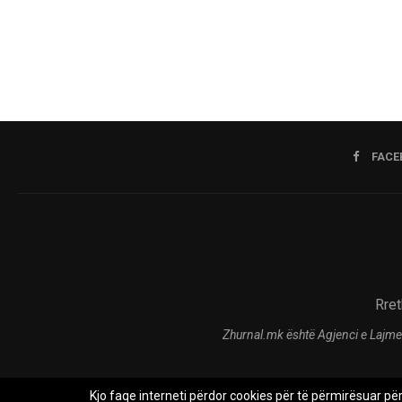
FACE
Rret
Zhurnal.mk është Agjenci e Lajme
Kjo faqe interneti përdor cookies për të përmirësuar pë