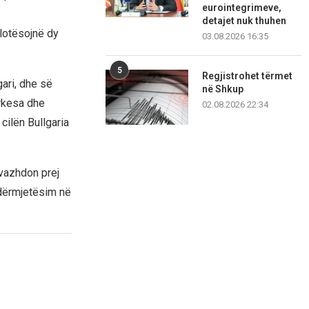
eurointegrimeve,
detajet nuk thuhen
lotësojnë dy
03.08.2026 16:35
5
Regjistrohet tërmet
ari, dhe së
në Shkup
ërkesa dhe
02.08.2026 22:34
cilën Bullgaria
 vazhdon prej
ndërmjetësim në