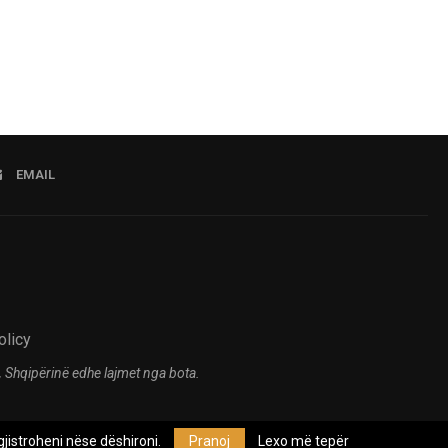
EMAIL
olicy
 Shqipërinë edhe lajmet nga bota.
jistroheni nëse dëshironi.
Pranoj
Lexo më tepër