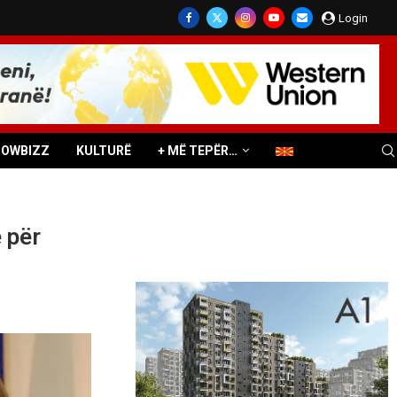
Login
HOWBIZZ
KULTURË
+ MË TEPËR…
 për