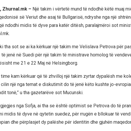
, Zhurnal.mk –
Një takim i vërtetë mund të ndodhë këtë muaj mid
edonisë së Veriut dhe asaj të Bullgarisë, ndryshe nga një shtrë
 që ndodhi midis të dyve para katër ditësh, paralajmëroi sot mini
l.mk.
 tha sot se ai ka kërkuar një takim me Velislava Petrova për pas
o të jenë në Suedi për një takim të ministrave homolog të vendev
ësisht me 21 e 22 Maj në Helsingborg.
n time kam kërkuar që të zhvilloj një takim zyrtar dypalësh me ko
ë cilin një nga temat e diskutimit do të jenë këto kushte jo-evropi
it tonë,” u tha gazetarëve sot Mucunski.
rgjegjes nga Sofja, ai tha se është optimist se Petrova do të pran
mi midis të dyve në qytetin suedez, për rrugën e bllokuar të vendi
pian dhe përplasjet dy palëshe për identitin dhe gjuhën maqedo