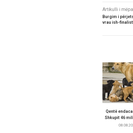
Artikulli i më
Burgim i përje
vrau ish-finalis
Qentë endacak
Shkupit 46 mil
08.08.20