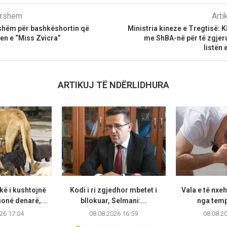
parshëm
Arti
tshëm për bashkëshortin që
Ministria kineze e Tregtisë: K
ten e “Miss Zvicra”
me ShBA-në për të zgjer
listën
ARTIKUJ TË NDËRLIDHURA
ë i kushtojnë
Kodi i ri zgjedhor mbetet i
Vala e të nxeh
ionë denarë,...
bllokuar, Selmani:...
nga temp
26 17:04
08.08.2026 16:59
08.08.2