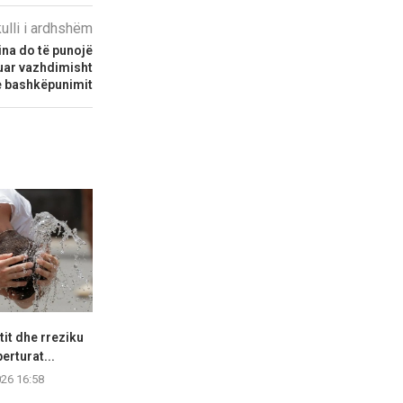
kulli i ardhshëm
ina do të punojë
uar vazhdimisht
 e bashkëpunimit
tit dhe rreziku
Mbi 240 raste të Nilit
Virozat e s
erturat...
Perëndimor në Evropë,...
shpeshta 
026 16:58
08.08.2026 14:47
08.08.2