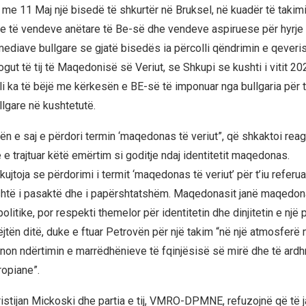
 me 11 Maj një bisedë të shkurtër në Bruksel, në kuadër të takimi
e të vendeve anëtare të Be-së dhe vendeve aspiruese për hyrje 
mediave bullgare se gjatë bisedës ia përcolli qëndrimin e qever
ut të tij të Maqedonisë së Veriut, se Shkupi se kushti i vitit 20
ili ka të bëjë me kërkesën e BE-së të imponuar nga bullgaria për t
lgare në kushtetutë.
tën e saj e përdori termin ‘maqedonas të veriut”, që shkaktoi rea
e trajtuar këtë emërtim si goditje ndaj identitetit maqedonas.
 kujtoja se përdorimi i termit ‘maqedonas të veriut’ për t’iu referua
të i pasaktë dhe i papërshtatshëm. Maqedonasit janë maqedona
olitike, por respekti themelor për identitetin dhe dinjitetin e një p
ëjtën ditë, duke e ftuar Petrovën për një takim “në një atmosfer
ynon ndërtimin e marrëdhënieve të fqinjësisë së mirë dhe të ard
opiane”.
ristijan Mickoski dhe partia e tij, VMRO-DPMNE, refuzojnë që të j