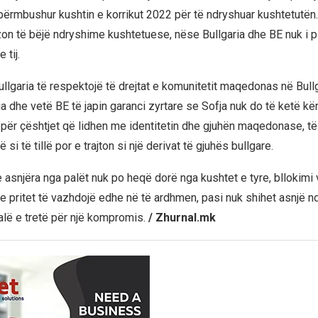
përmbushur kushtin e korrikut 2022 për të ndryshuar kushtetutën.
on të bëjë ndryshime kushtetuese, nëse Bullgaria dhe BE nuk i p
 tij.
ullgaria të respektojë të drejtat e komunitetit maqedonas në Bullg
ia dhe vetë BE të japin garanci zyrtare se Sofja nuk do të ketë k
për çështjet që lidhen me identitetin dhe gjuhën maqedonase, të 
 si të tillë por e trajton si një derivat të gjuhës bullgare.
asnjëra nga palët nuk po heqë dorë nga kushtet e tyre, bllokimi
he pritet të vazhdojë edhe në të ardhmen, pasi nuk shihet asnjë 
alë e tretë për një kompromis.
/ Zhurnal.mk