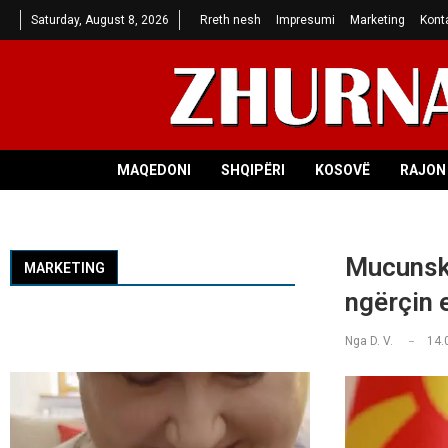
Saturday, August 8, 2026
Rreth nesh
Impresumi
Marketing
Kont
MAQEDONI
SHQIPËRI
KOSOVË
RAJON 
Mucunski
MARKETING
ngërçin 
Nga
D. V.
14.