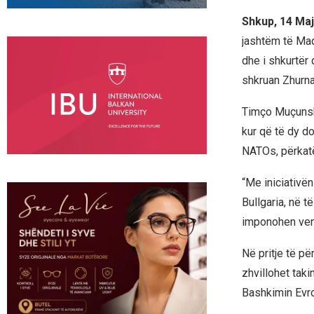
Shkup, 14 Maj
jashtëm të Maq
dhe i shkurtër
shkruan Zhurna
Timço Muçunski
kur që të dy d
NATOs, përkat
“Me iniciativë
Bullgaria, në t
imponohen vend
Në pritje të pë
zhvillohet taki
Bashkimin Evro