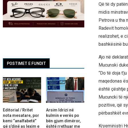
Që të dy patën
midis minstrav
Petrova u tha 
Radevit homolog
realizohet, e c
bashkësinë bul
Ajo në deklara
POSTIMET E FUNDIT
Mucunski duke 
“Do të doja t’ju
maqedonas ësh
është çështje p
Mucuncki të nj
pozitive, që s
Editorial / Rritet
Arsim Idrizi në
përbashkët evr
nota mesatare, por
kulmin e verës po
kemi “analfabetë”
bën gjum dimëror,
Kryeministri H
që s’dinë as lexim e
është rrethuar me