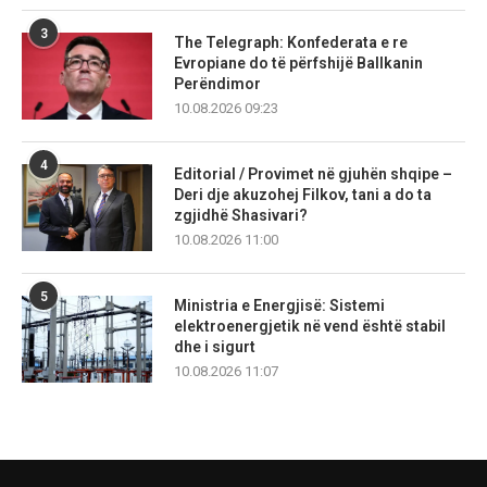
3
The Telegraph: Konfederata e re
Evropiane do të përfshijë Ballkanin
Perëndimor
10.08.2026 09:23
4
Editorial / Provimet në gjuhën shqipe –
Deri dje akuzohej Filkov, tani a do ta
zgjidhë Shasivari?
10.08.2026 11:00
5
Ministria e Energjisë: Sistemi
elektroenergjetik në vend është stabil
dhe i sigurt
10.08.2026 11:07