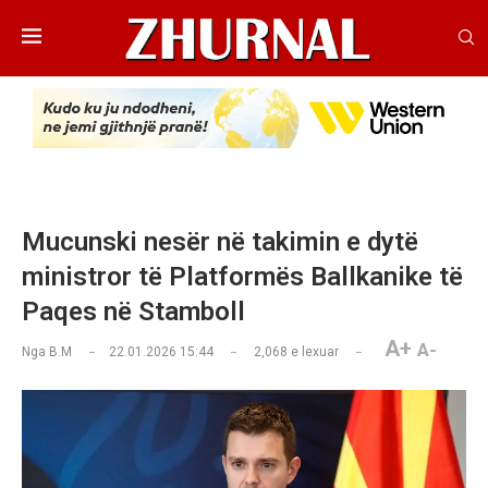
Mucunski nesër në takimin e dytë
ministror të Platformës Ballkanike të
Paqes në Stamboll
A+
A-
Nga
B.M
22.01.2026 15:44
2,068
e lexuar