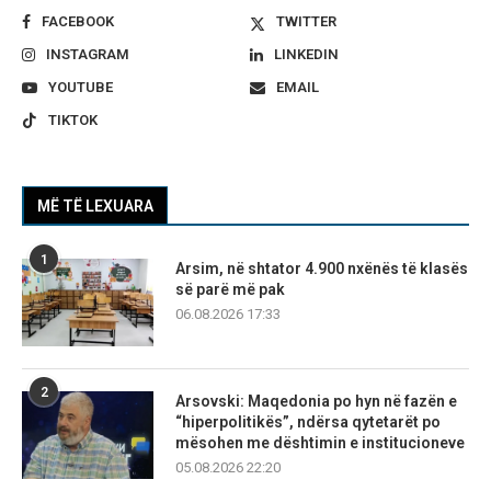
FACEBOOK
TWITTER
INSTAGRAM
LINKEDIN
YOUTUBE
EMAIL
TIKTOK
MË TË LEXUARA
1
Arsim, në shtator 4.900 nxënës të klasës
së parë më pak
06.08.2026 17:33
2
Arsovski: Maqedonia po hyn në fazën e
“hiperpolitikës”, ndërsa qytetarët po
mësohen me dështimin e institucioneve
05.08.2026 22:20