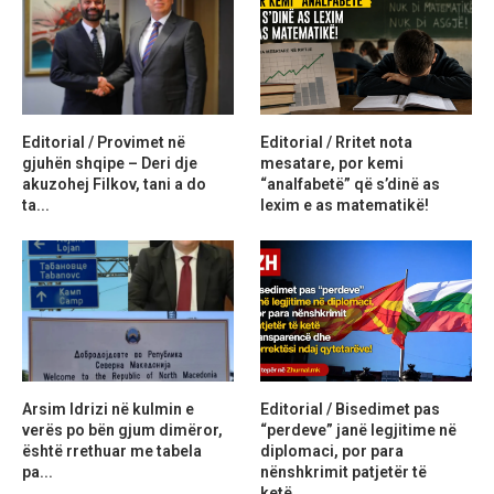
Editorial / Provimet në
Editorial / Rritet nota
gjuhën shqipe – Deri dje
mesatare, por kemi
akuzohej Filkov, tani a do
“analfabetë” që s’dinë as
ta...
lexim e as matematikë!
Arsim Idrizi në kulmin e
Editorial / Bisedimet pas
verës po bën gjum dimëror,
“perdeve” janë legjitime në
është rrethuar me tabela
diplomaci, por para
pa...
nënshkrimit patjetër të
ketë...