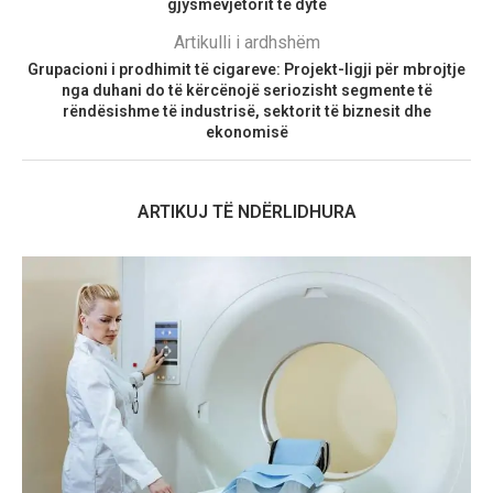
gjysmëvjetorit të dytë
Artikulli i ardhshëm
Grupacioni i prodhimit të cigareve: Projekt-ligji për mbrojtje
nga duhani do të kërcënojë seriozisht segmente të
rëndësishme të industrisë, sektorit të biznesit dhe
ekonomisë
ARTIKUJ TË NDËRLIDHURA