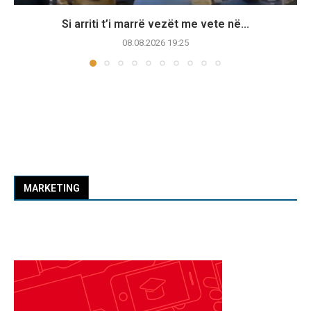
Si arriti t’i marrë vezët me vete në...
08.08.2026 19:25
MARKETING