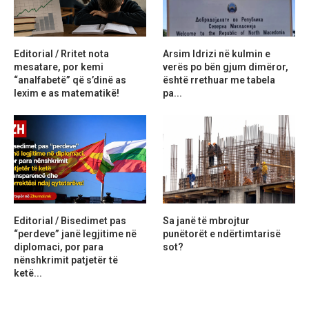
Editorial / Rritet nota
Arsim Idrizi në kulmin e
mesatare, por kemi
verës po bën gjum dimëror,
“analfabetë” që s’dinë as
është rrethuar me tabela
lexim e as matematikë!
pa...
Editorial / Bisedimet pas
Sa janë të mbrojtur
“perdeve” janë legjitime në
punëtorët e ndërtimtarisë
diplomaci, por para
sot?
nënshkrimit patjetër të
ketë...