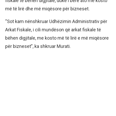
fiskale të bëhen digjitale, duke i bërë ato me kosto
më të lirë dhe më miqësore për bizneset.
“Sot kam nënshkruar Udhëzimin Administrativ për
Arkat Fiskale, i cili mundëson që arkat fiskale të
bëhen digjitale, me kosto më të lirë e më miqësore
për bizneset”, ka shkruar Murati.