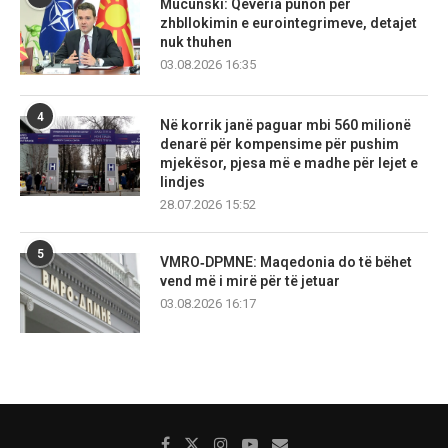
Mucunski: Qeveria punon për
zhbllokimin e eurointegrimeve, detajet
nuk thuhen
03.08.2026 16:35
4
Në korrik janë paguar mbi 560 milionë
denarë për kompensime për pushim
mjekësor, pjesa më e madhe për lejet e
lindjes
28.07.2026 15:52
5
VMRO‑DPMNE: Maqedonia do të bëhet
vend më i mirë për të jetuar
03.08.2026 16:17