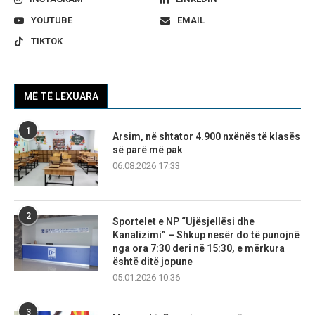
YOUTUBE
EMAIL
TIKTOK
MË TË LEXUARA
1
Arsim, në shtator 4.900 nxënës të klasës
së parë më pak
06.08.2026 17:33
2
Sportelet e NP “Ujësjellësi dhe
Kanalizimi” – Shkup nesër do të punojnë
nga ora 7:30 deri në 15:30, e mërkura
është ditë jopune
05.01.2026 10:36
3