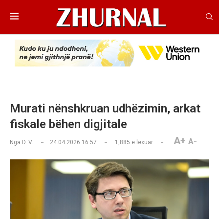
Murati nënshkruan udhëzimin, arkat
fiskale bëhen digjitale
A+
A-
Nga
D. V.
24.04.2026 16:57
1,885
e lexuar