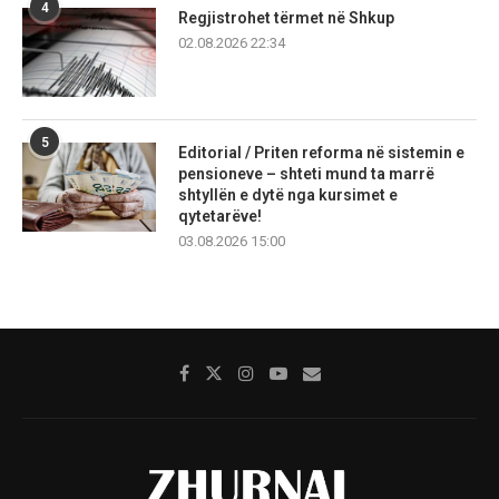
4
Regjistrohet tërmet në Shkup
02.08.2026 22:34
5
Editorial / Priten reforma në sistemin e
pensioneve – shteti mund ta marrë
shtyllën e dytë nga kursimet e
qytetarëve!
03.08.2026 15:00