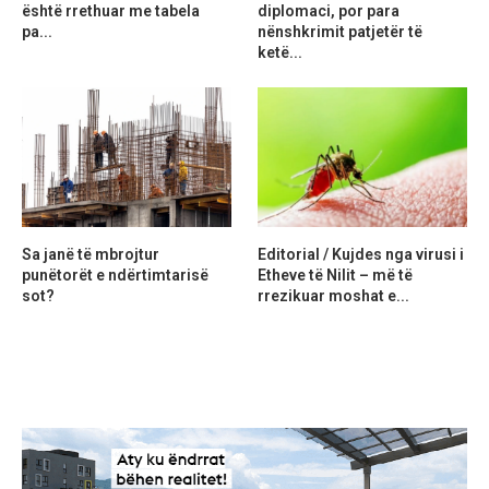
është rrethuar me tabela
diplomaci, por para
pa...
nënshkrimit patjetër të
ketë...
Sa janë të mbrojtur
Editorial / Kujdes nga virusi i
punëtorët e ndërtimtarisë
Etheve të Nilit – më të
sot?
rrezikuar moshat e...