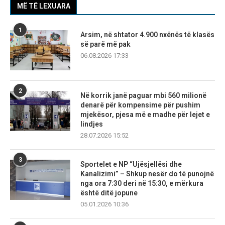
MË TË LEXUARA
1
Arsim, në shtator 4.900 nxënës të klasës
së parë më pak
06.08.2026 17:33
2
Në korrik janë paguar mbi 560 milionë
denarë për kompensime për pushim
mjekësor, pjesa më e madhe për lejet e
lindjes
28.07.2026 15:52
3
Sportelet e NP “Ujësjellësi dhe
Kanalizimi” – Shkup nesër do të punojnë
nga ora 7:30 deri në 15:30, e mërkura
është ditë jopune
05.01.2026 10:36