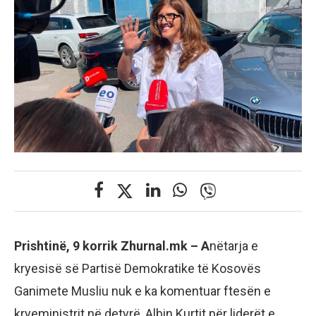
Prishtinë, 9 korrik Zhurnal.mk – A
nëtarja e
kryesisë së Partisë Demokratike të Kosovës
Ganimete Musliu nuk e ka komentuar ftesën e
kryeministrit në detyrë, Albin Kurtit për liderët e