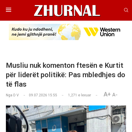
Musliu nuk komenton ftesën e Kurtit
për liderët politikë: Pas mbledhjes do
të flas
A+
A-
Nga
D V
09.07.2026 15:55
1,271
e lexuar