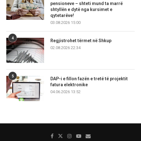
pensioneve – shteti mund ta marrë
shtyllën e dytë nga kursimet e
qytetarëve!
03.08.2026 15:00
4
Regjistrohet tërmet në Shkup
02.08.2026 22:34
5
DAP-i e fillon fazën e tretë të projektit
fatura elektronike
04.06.2026 13:52