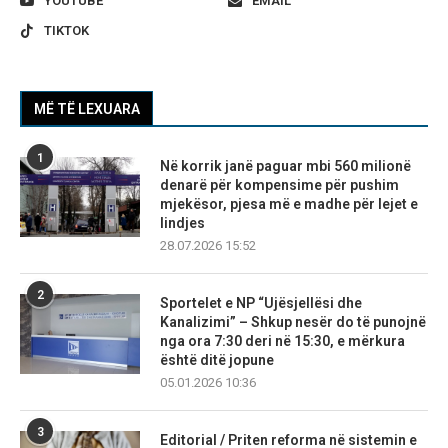
YOUTUBE
EMAIL
TIKTOK
MË TË LEXUARA
1
Në korrik janë paguar mbi 560 milionë
denarë për kompensime për pushim
mjekësor, pjesa më e madhe për lejet e
lindjes
28.07.2026 15:52
2
Sportelet e NP “Ujësjellësi dhe
Kanalizimi” – Shkup nesër do të punojnë
nga ora 7:30 deri në 15:30, e mërkura
është ditë jopune
05.01.2026 10:36
3
Editorial / Priten reforma në sistemin e