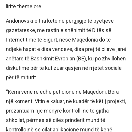
liritë themelore.
Andonovski e tha këtë në përgjigje të pyetjeve
gazetareske, me rastin e shënimit të Ditës së
Internetit më të Sigurt, nëse Maqedonia do të
ndjekë hapat e disa vendeve, disa prej të cilave janë
anëtare të Bashkimit Evropian (BE), ku po zhvillohen
diskutime për të kufizuar qasjen në rrjetet sociale
për të miturit.
“Kemi vënë re edhe peticione në Maqedoni. Bëra
një koment. Vitin e kaluar, në kuadër të këtij projekti,
prezantuam një mënyrë kontrolli në të gjitha
shkollat, përmes së cilës prindërit mund të
kontrollojnë se cilat aplikacione mund të kenë