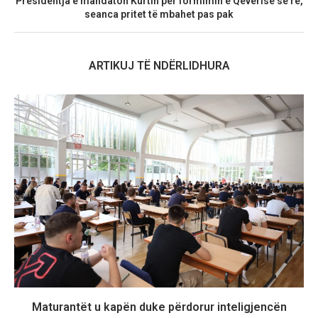
Presidentja e mandaton Kurtin për formimin e Qeverisë së re,
seanca pritet të mbahet pas pak
ARTIKUJ TË NDËRLIDHURA
Maturantët u kapën duke përdorur inteligjencën