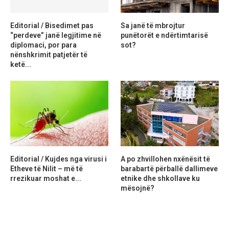
Editorial / Bisedimet pas
Sa janë të mbrojtur
“perdeve” janë legjitime në
punëtorët e ndërtimtarisë
diplomaci, por para
sot?
nënshkrimit patjetër të
ketë...
Editorial / Kujdes nga virusi i
A po zhvillohen nxënësit të
Etheve të Nilit – më të
barabartë përballë dallimeve
rrezikuar moshat e...
etnike dhe shkollave ku
mësojnë?