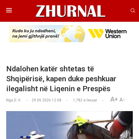
Ndalohen katër shtetas të
Shqipërisë, kapen duke peshkuar
ilegalisht në Liqenin e Prespës
A+
A-
Nga
D. V.
29.05.2026 12:08
1,782
e lexuar