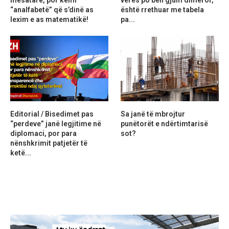
“analfabetë” që s’dinë as
është rrethuar me tabela
lexim e as matematikë!
pa...
Editorial / Bisedimet pas
Sa janë të mbrojtur
“perdeve” janë legjitime në
punëtorët e ndërtimtarisë
diplomaci, por para
sot?
nënshkrimit patjetër të
ketë...