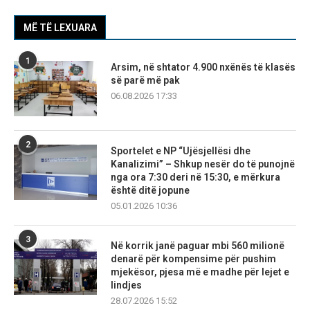
MË TË LEXUARA
1
Arsim, në shtator 4.900 nxënës të klasës
së parë më pak
06.08.2026 17:33
2
Sportelet e NP “Ujësjellësi dhe
Kanalizimi” – Shkup nesër do të punojnë
nga ora 7:30 deri në 15:30, e mërkura
është ditë jopune
05.01.2026 10:36
3
Në korrik janë paguar mbi 560 milionë
denarë për kompensime për pushim
mjekësor, pjesa më e madhe për lejet e
lindjes
28.07.2026 15:52