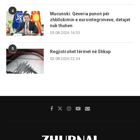
4
Mucunski: Qeveria punon për
zhbllokimin e eurointegrimeve, detajet
nuk thuhen
03.08.2026 16:35
5
Regjistrohet tërmet në Shkup
02.08.2026 22:34