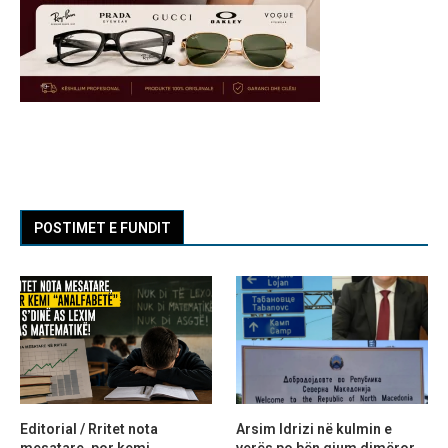
POSTIMET E FUNDIT
Editorial / Rritet nota
Arsim Idrizi në kulmin e
mesatare, por kemi
verës po bën gjum dimëror,