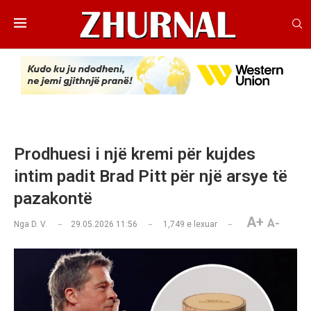
Prodhuesi i një kremi për kujdes
intim padit Brad Pitt për një arsye të
pazakontë
A+
A-
Nga
D. V.
29.05.2026 11:56
1,749
e lexuar