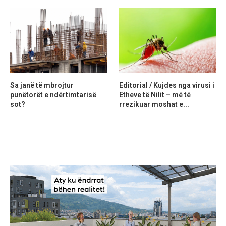
Sa janë të mbrojtur
Editorial / Kujdes nga virusi i
punëtorët e ndërtimtarisë
Etheve të Nilit – më të
sot?
rrezikuar moshat e...