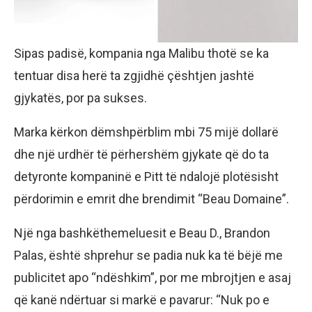
Sipas padisë, kompania nga Malibu thotë se ka
tentuar disa herë ta zgjidhë çështjen jashtë
gjykatës, por pa sukses.
Marka kërkon dëmshpërblim mbi 75 mijë dollarë
dhe një urdhër të përhershëm gjykate që do ta
detyronte kompaninë e Pitt të ndalojë plotësisht
përdorimin e emrit dhe brendimit “Beau Domaine”.
Një nga bashkëthemeluesit e Beau D., Brandon
Palas, është shprehur se padia nuk ka të bëjë me
publicitet apo “ndëshkim”, por me mbrojtjen e asaj
që kanë ndërtuar si markë e pavarur: “Nuk po e