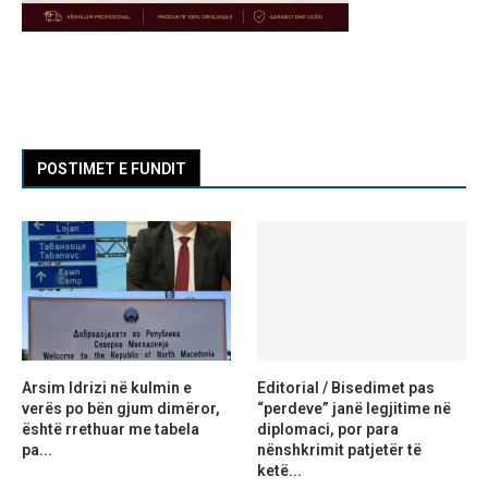
POSTIMET E FUNDIT
Arsim Idrizi në kulmin e
Editorial / Bisedimet pas
verës po bën gjum dimëror,
“perdeve” janë legjitime në
është rrethuar me tabela
diplomaci, por para
pa...
nënshkrimit patjetër të
ketë...