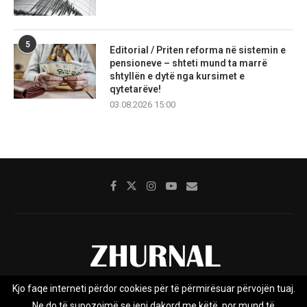
5
Editorial / Priten reforma në sistemin e
pensioneve – shteti mund ta marrë
shtyllën e dytë nga kursimet e
qytetarëve!
03.08.2026 15:00
Kjo faqe interneti përdor cookies për të përmirësuar përvojën tuaj.
Rreth nesh
Impresumi
Marketing
Kontakt
Ne do të supozojmë se jeni dakord me këtë, por mund të