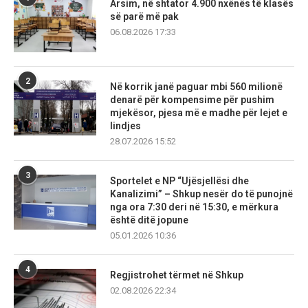
Arsim, në shtator 4.900 nxënës të klasës
së parë më pak
06.08.2026 17:33
2
Në korrik janë paguar mbi 560 milionë
denarë për kompensime për pushim
mjekësor, pjesa më e madhe për lejet e
lindjes
28.07.2026 15:52
3
Sportelet e NP “Ujësjellësi dhe
Kanalizimi” – Shkup nesër do të punojnë
nga ora 7:30 deri në 15:30, e mërkura
është ditë jopune
05.01.2026 10:36
4
Regjistrohet tërmet në Shkup
02.08.2026 22:34