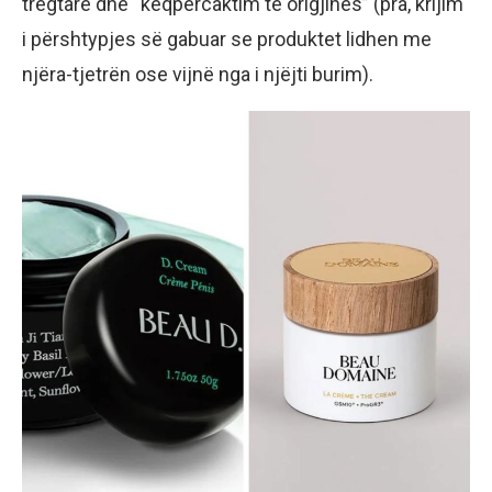
tregtare dhe “keqpërcaktim të origjinës” (pra, krijim
i përshtypjes së gabuar se produktet lidhen me
njëra-tjetrën ose vijnë nga i njëjti burim).