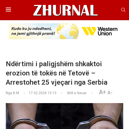
Ndërtimi i paligjshëm shkaktoi
erozion të tokës në Tetovë –
Arrestohet 25 vjeçari nga Serbia
A+
A-
Nga
B.M
17.02.2026 15:13
868
e lexuar