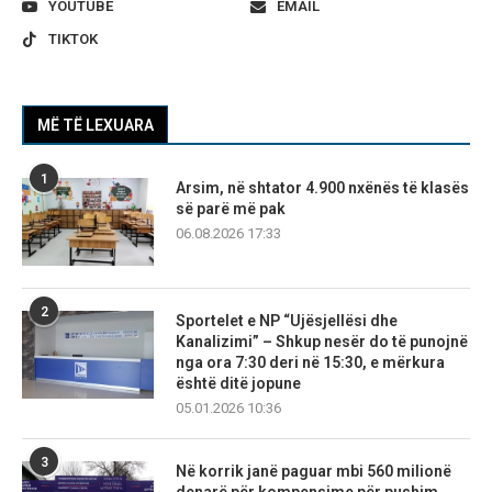
YOUTUBE
EMAIL
TIKTOK
MË TË LEXUARA
1
Arsim, në shtator 4.900 nxënës të klasës
së parë më pak
06.08.2026 17:33
2
Sportelet e NP “Ujësjellësi dhe
Kanalizimi” – Shkup nesër do të punojnë
nga ora 7:30 deri në 15:30, e mërkura
është ditë jopune
05.01.2026 10:36
3
Në korrik janë paguar mbi 560 milionë