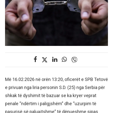
Më 16.02.2026 në orën 13:20, oficerët e SPB Tetovë
e privuan nga liria personin S.D. (25) nga Serbia për
shkak të dyshimit të bazuar se ka kryer veprat
penale “ndërtim i paligjshëm” dhe “uzurpim të
pasurisë së paluajtshme” të dënueshme sipas