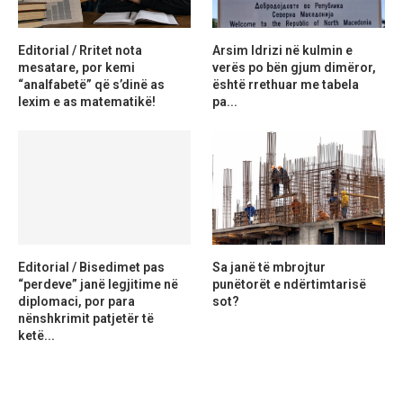
Editorial / Rritet nota
Arsim Idrizi në kulmin e
mesatare, por kemi
verës po bën gjum dimëror,
“analfabetë” që s’dinë as
është rrethuar me tabela
lexim e as matematikë!
pa...
Editorial / Bisedimet pas
Sa janë të mbrojtur
“perdeve” janë legjitime në
punëtorët e ndërtimtarisë
diplomaci, por para
sot?
nënshkrimit patjetër të
ketë...