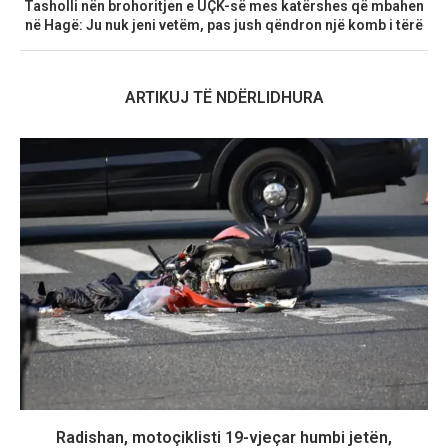
Tasholli nën brohoritjen e UÇK-së mes katërshes që mbahen
në Hagë: Ju nuk jeni vetëm, pas jush qëndron një komb i tërë
ARTIKUJ TË NDËRLIDHURA
Radishan, motoçiklisti 19-vjeçar humbi jetën,