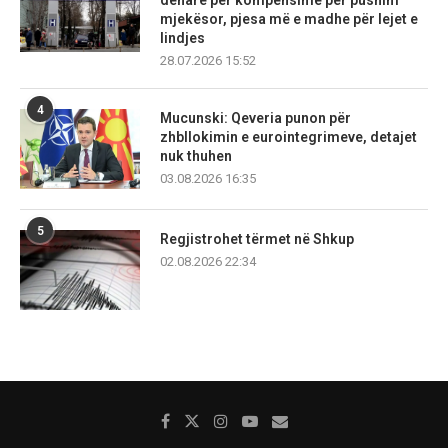
denarë për kompensime për pushim
mjekësor, pjesa më e madhe për lejet e
lindjes
28.07.2026 15:52
4
Mucunski: Qeveria punon për
zhbllokimin e eurointegrimeve, detajet
nuk thuhen
03.08.2026 16:35
5
Regjistrohet tërmet në Shkup
02.08.2026 22:34