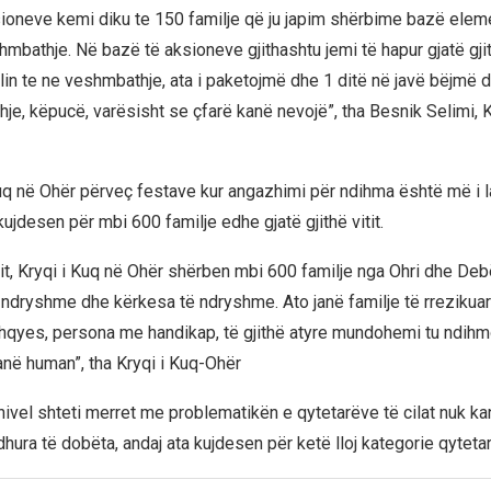
ksioneve kemi diku te 150 familje që ju japim shërbime bazë elem
mbathje. Në bazë të aksioneve gjithashtu jemi të hapur gjatë gji
llin te ne veshmbathje, ata i paketojmë dhe 1 ditë në javë bëjmë d
je, këpucë, varësisht se çfarë kanë nevojë”, tha Besnik Selimi, K
uq në Ohër përveç festave kur angazhimi për ndihma është më i l
kujdesen për mbi 600 familje edhe gjatë gjithë vitit.
itit, Kryqi i Kuq në Ohër shërben mbi 600 familje nga Ohri dhe Debë
 ndryshme dhe kërkesa të ndryshme. Ato janë familje të rrezikuar
shqyes, persona me handikap, të gjithë atyre mundohemi tu ndi
anë human”, tha Kryqi i Kuq-Ohër
nivel shteti merret me problematikën e qytetarëve të cilat nuk ka
hura të dobëta, andaj ata kujdesen për ketë lloj kategorie qyteta