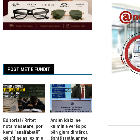
POSTIMET E FUNDIT
Editorial / Rritet
Arsim Idrizi në
nota mesatare, por
kulmin e verës po
kemi “analfabetë”
bën gjum dimëror,
që s’dinë as lexim e
është rrethuar me