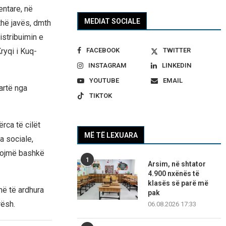
entare, në
MEDIAT SOCIALE
thë javës, dmth
istribuimin e
FACEBOOK
TWITTER
ryqi i Kuq-
INSTAGRAM
LINKEDIN
YOUTUBE
EMAIL
artë nga
TIKTOK
rca të cilët
MË TË LEXUARA
a sociale,
hmojmë bashkë
1
Arsim, në shtator
4.900 nxënës të
klasës së parë më
në të ardhura
pak
rësh.
06.08.2026 17:33