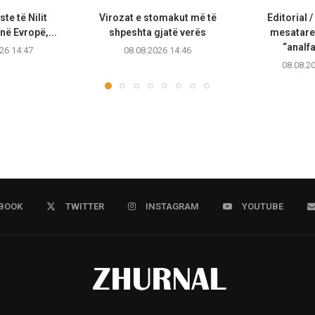
te të Nilit
Virozat e stomakut më të
Editorial /
ë Evropë,...
shpeshta gjatë verës
mesatare
“analfa
26 14:47
08.08.2026 14:46
08.08.2
BOOK
TWITTER
INSTAGRAM
YOUTUBE