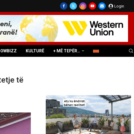
Login
HOWBIZZ
KULTURË
+ MË TEPËR…
etje të