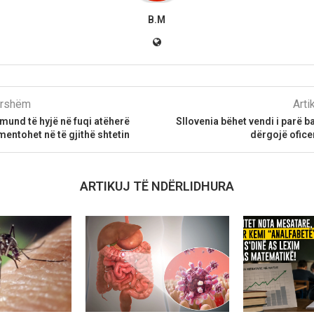
B.M
parshëm
Arti
 mund të hyjë në fuqi atëherë
Sllovenia bëhet vendi i parë b
mentohet në të gjithë shtetin
dërgojë ofice
ARTIKUJ TË NDËRLIDHURA