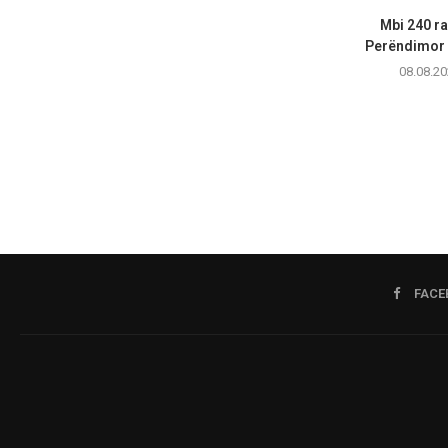
Mbi 240 ras
Perëndimor n
08.08.20
FACE