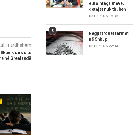
eurointegrimeve,
detajet nuk thuhen
03.08.2026 16:35
5
Regjistrohet tërmet
në Shkup
kulli i ardhshëm
02.08.2026 22:34
allkanik që do të
rë në Grenlandë