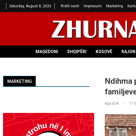
Saturday, August 8, 2026
Rreth nesh
Impresumi
Marketing
Kont
MAQEDONI
SHQIPËRI
KOSOVË
RAJON 
Ndihma p
MARKETING
familjev
Nga
B.M
17.