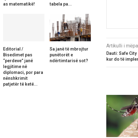
as matematikë!
tabela pa...
Artikulli i më
Editorial /
Sa janë të mbrojtur
Dauti: Safe City
Bisedimet pas
punëtorët e
kur do të imple
“perdeve” janë
ndërtimtarisë sot?
legjitime në
diplomaci, por para
nënshkrimit
patjetër të ketë...