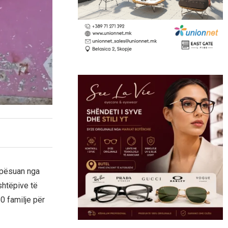
ë pësuan nga
shtëpive të
0 familje për