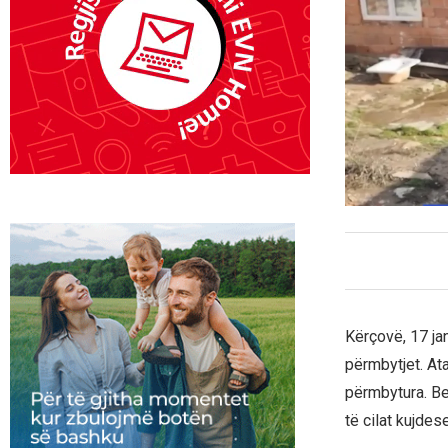
Kërçovë, 17 ja
përmbytjet. At
përmbytura. Be
të cilat kujdes