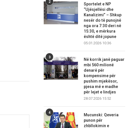
2
Sportelet e NP
“Ujësjellësi dhe
Kanalizimi” – Shkup
nesër do të punojnë
nga ora 7:30 deri në
15:30, e mërkura
është ditë jopune
05.01.2026 10:36
3
Në korrik janë paguar
mbi 560 milionë
denarë për
kompensime për
pushim mjekësor,
pjesa më e madhe
për lejet e lindjes
28.07.2026 15:52
4
Mucunski: Qeveria
punon për
zhbllokimin e