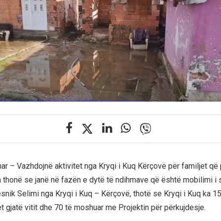
nar – Vazhdojnë aktivitet nga Kryqi i Kuq Kërçovë për familjet q
a thonë se janë në fazën e dytë të ndihmave që është mobilimi i 
snik Selimi nga Kryqi i Kuq – Kërçovë, thotë se Kryqi i Kuq ka 15
et gjatë vitit dhe 70 të moshuar me Projektin për përkujdesje.