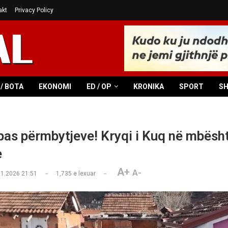
akt
Privacy Policy
/ BOTA
EKONOMI
ED / OP
KRONIKA
SPORT
S
as përmbytjeve! Kryqi i Kuq në mbësht
e
A+
A-
01.2026 21:51
1,735
e lexuar