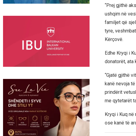
“Prej gjithë a
ushqim në vesh
familjet që sje
tyre, veshmbath
Kërçovë.
Edhe Kryqi i K
donatorët, ata 
“Gjatë gjithë v
kanë nevoja të
prindërit vetu
me qytetarët t
Kryqi i Kuq në 
ose kanë të ard