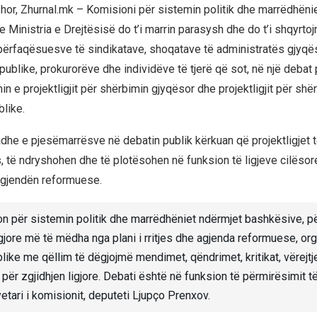
hor, Zhurnal.mk – Komisioni për sistemin politik dhe marrëdhëni
Ministria e Drejtësisë do t’i marrin parasysh dhe do t’i shqyrtoj
ërfaqësuesve të sindikatave, shoqatave të administratës gjyqës
publike, prokurorëve dhe individëve të tjerë që sot, në një debat 
n e projektligjit për shërbimin gjyqësor dhe projektligjit për shë
blike.
he e pjesëmarrësve në debatin publik kërkuan që projektligjet 
, të ndryshohen dhe të plotësohen në funksion të ligjeve cilësor
agjendën reformuese.
on për sistemin politik dhe marrëdhëniet ndërmjet bashkësive, për
ligjore më të mëdha nga plani i rritjes dhe agjenda reformuese, o
like me qëllim të dëgjojmë mendimet, qëndrimet, kritikat, vërejtj
për zgjidhjen ligjore. Debati është në funksion të përmirësimit të
etari i komisionit, deputeti Ljupço Prenxov.