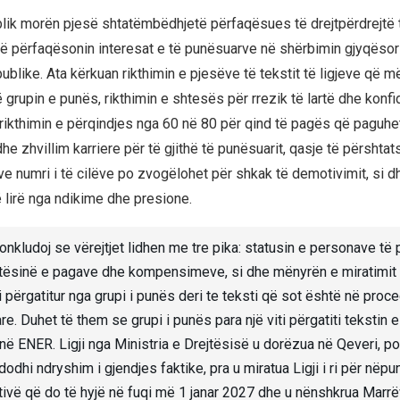
lik morën pjesë shtatëmbëdhjetë përfaqësues të drejtpërdrejtë 
ë përfaqësonin interesat e të punësuarve në shërbimin gjyqëso
ublike. Ata kërkuan rikthimin e pjesëve të tekstit të ligjeve që m
grupin e punës, rikthimin e shtesës për rrezik të lartë dhe konfid
ikthimin e përqindjes nga 60 në 80 për qind të pagës që paguhe
he zhvillim karriere për të gjithë të punësuarit, qasje të përshta
ve numri i të cilëve po zvogëlohet për shkak të demotivimit, si d
 të lirë nga ndikime dhe presione.
onkludoj se vërejtjet lidhen me tre pika: statusin e personave të
artësinë e pagave dhe kompensimeve, si dhe mënyrën e miratimit të
i përgatitur nga grupi i punës deri te teksti që sot është në proc
e. Duhet të them se grupi i punës para një viti përgatiti tekstin e l
në ENER. Ligji nga Ministria e Drejtësisë u dorëzua në Qeveri, po
odhi ndryshim i gjendjes faktike, pra u miratua Ligji i ri për nëpu
tivë që do të hyjë në fuqi më 1 janar 2027 dhe u nënshkrua Marr