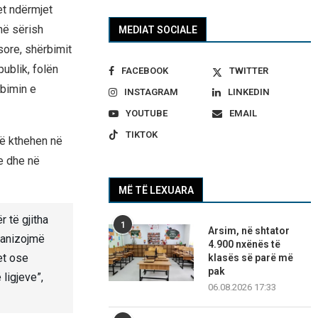
et ndërmjet
në sërish
MEDIAT SOCIALE
ore, shërbimit
publik, folën
FACEBOOK
TWITTER
rbimin e
INSTAGRAM
LINKEDIN
YOUTUBE
EMAIL
TIKTOK
të kthehen në
e dhe në
MË TË LEXUARA
 të gjitha
1
Arsim, në shtator
rganizojmë
4.900 nxënës të
et ose
klasës së parë më
pak
 ligjeve”,
06.08.2026 17:33