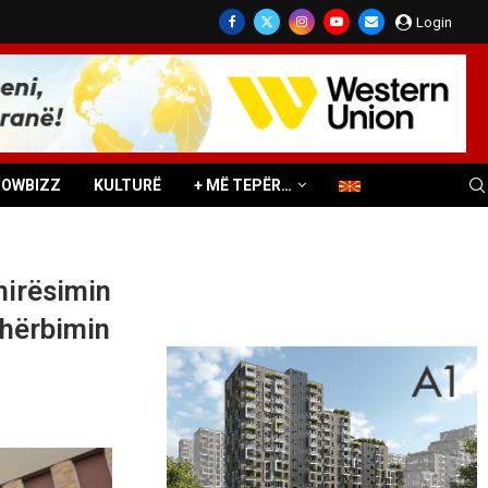
Login
HOWBIZZ
KULTURË
+ MË TEPËR…
mirësimin
shërbimin