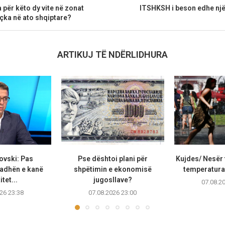
 për këto dy vite në zonat
ITSHKSH i beson edhe nj
ka në ato shqiptare?
ARTIKUJ TË NDËRLIDHURA
ovski: Pas
Pse dështoi plani për
Kujdes/ Nesër 
adhën e kanë
shpëtimin e ekonomisë
temperaturat
tet...
jugosllave?
07.08.2
26 23:38
07.08.2026 23:00