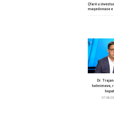
Çfarë u investua
maqedonase e ç
Dr. Trajan
helmimeve, r
hepati
07.08.20