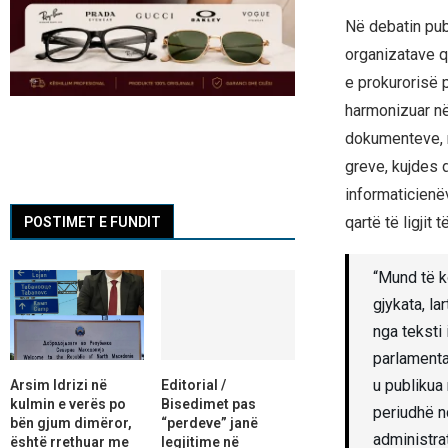
Në debatin pub
organizatave q
e prokurorisë p
harmonizuar në 
dokumenteve, r
greve, kujdes d
informaticienë
qartë të ligjit
POSTIMET E FUNDIT
“Mund të k
gjykata, l
nga teksti 
parlamentar
u publikua 
Arsim Idrizi në
Editorial /
kulmin e verës po
Bisedimet pas
periudhë nd
bën gjum dimëror,
“perdeve” janë
administra
është rrethuar me
legjitime në