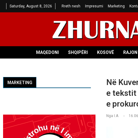
Saturday, August 8, 2026
Rreth nesh
Impresumi
Marketing
Kont
MAQEDONI
SHQIPËRI
KOSOVË
RAJON 
Në Kuven
MARKETING
e tekstit
e prokur
Nga
I.A
16.06