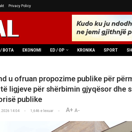
akt
Privacy Policy
/ BOTA
EKONOMI
ED / OP
KRONIKA
SPORT
S
d u ofruan propozime publike për për
 të ligjeve për shërbimin gjyqësor dhe 
orisë publike
A+
A-
.2026 14:04
1,646
e lexuar