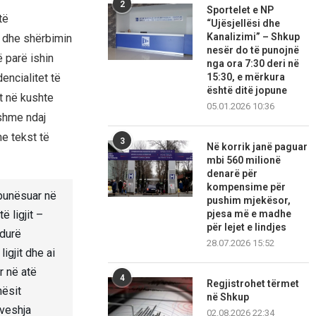
2
Sportelet e NP
të
“Ujësjellësi dhe
Kanalizimi” – Shkup
r dhe shërbimin
nesër do të punojnë
ë parë ishin
nga ora 7:30 deri në
15:30, e mërkura
encialitet të
është ditë jopune
t në kushte
05.01.2026 10:36
tshme ndaj
he tekst të
3
Në korrik janë paguar
mbi 560 milionë
denarë për
kompensime për
 punësuar në
pushim mjekësor,
pjesa më e madhe
 ligjit –
për lejet e lindjes
edurë
28.07.2026 15:52
igjit dhe ai
r në atë
4
Regjistrohet tërmet
nësit
në Shkup
ëveshja
02.08.2026 22:34