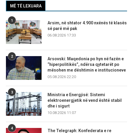
MË TË LEXUARA
1
Arsim, në shtator 4.900 nxënës të klasës
së parë më pak
06.08.2026 17:33
2
Arsovski: Maqedonia po hyn në fazën e
“hiperpolitikës”, ndërsa qytetarët po
mësohen me dështimin e institucioneve
05.08.2026 22:20
3
Ministria e Energjisë: Sistemi
elektroenergjetik në vend është stabil
dhe i sigurt
10.08.2026 11:07
4
The Telegraph: Konfederata e re