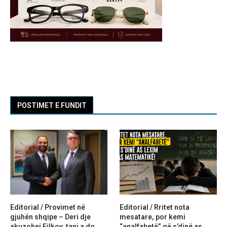
POSTIMET E FUNDIT
Editorial / Provimet në
Editorial / Rritet nota
gjuhën shqipe – Deri dje
mesatare, por kemi
akuzohej Filkov, tani a do
“analfabetë” që s’dinë as