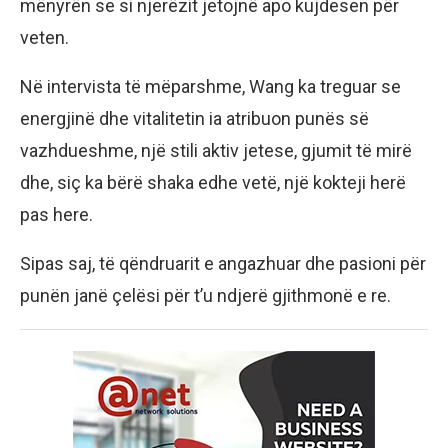
mënyrën se si njerëzit jetojnë apo kujdesen për
veten.
Në intervista të mëparshme, Wang ka treguar se
energjinë dhe vitalitetin ia atribuon punës së
vazhdueshme, një stili aktiv jetese, gjumit të mirë
dhe, siç ka bërë shaka edhe vetë, një kokteji herë
pas here.
Sipas saj, të qëndruarit e angazhuar dhe pasioni për
punën janë çelësi për t’u ndjerë gjithmonë e re.