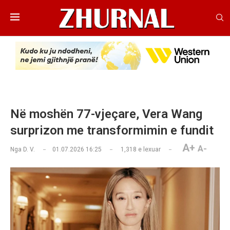
Në moshën 77-vjeçare, Vera Wang
surprizon me transformimin e fundit
A+
A-
Nga
D. V.
01.07.2026 16:25
1,318
e lexuar