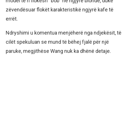
model të ri flokësh “bob” në ngjyrë bionde, duke
zëvendësuar flokët karakteristikë ngjyrë kafe të
errët.
Ndryshimi u komentua menjëherë nga ndjekësit, të
cilët spekuluan se mund të bëhej fjalë për një
paruke, megjithëse Wang nuk ka dhënë detaje.