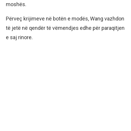
moshës.
Përveç krijimeve në botën e modës, Wang vazhdon
të jetë në qendër të vëmendjes edhe për paraqitjen
e saj rinore.