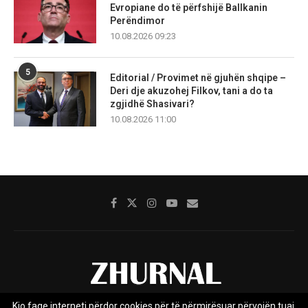
Evropiane do të përfshijë Ballkanin
Perëndimor
10.08.2026 09:23
5
Editorial / Provimet në gjuhën shqipe –
Deri dje akuzohej Filkov, tani a do ta
zgjidhë Shasivari?
10.08.2026 11:00
Kjo faqe interneti përdor cookies për të përmirësuar përvojën tuaj.