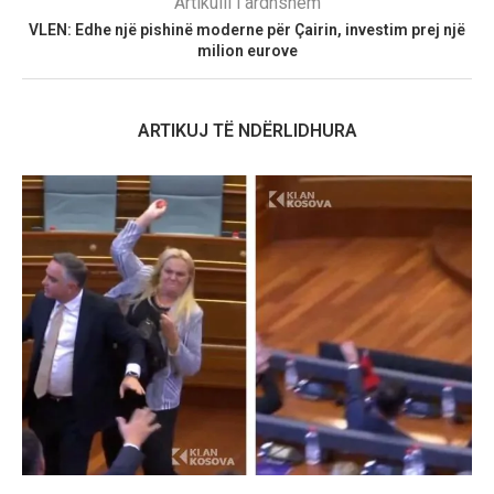
Artikulli i ardhshëm
VLEN: Edhe një pishinë moderne për Çairin, investim prej një
milion eurove
ARTIKUJ TË NDËRLIDHURA