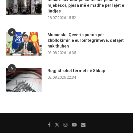
mjekësor, pjesa më e madhe për lejet e
lindjes
28.07.2026 15:52
4
Mucunski: Qeveria punon për
zhbllokimin e eurointegrimeve, detajet
nuk thuhen
03.08.2026 16:35
5
Regjistrohet tërmet në Shkup
02.08.2026 22:34