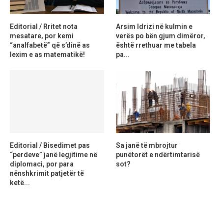
Editorial / Rritet nota
Arsim Idrizi në kulmin e
mesatare, por kemi
verës po bën gjum dimëror,
“analfabetë” që s’dinë as
është rrethuar me tabela
lexim e as matematikë!
pa...
Editorial / Bisedimet pas
Sa janë të mbrojtur
“perdeve” janë legjitime në
punëtorët e ndërtimtarisë
diplomaci, por para
sot?
nënshkrimit patjetër të
ketë...