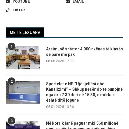
YOUTUBE
EMAIL
TIKTOK
MË TË LEXUARA
1
Arsim, në shtator 4.900 nxënës të klasës
së parë më pak
06.08.2026 17:33
2
Sportelet e NP “Ujësjellësi dhe
Kanalizimi” – Shkup nesër do të punojnë
nga ora 7:30 deri në 15:30, e mërkura
është ditë jopune
05.01.2026 10:36
3
Në korrik janë paguar mbi 560 milionë
denarë për kompensime për pushim