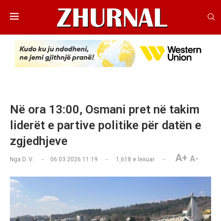
Në ora 13:00, Osmani pret në takim
liderët e partive politike për datën e
zgjedhjeve
A+
A-
Nga
D. V.
06.03.2026 11:19
1,618
e lexuar