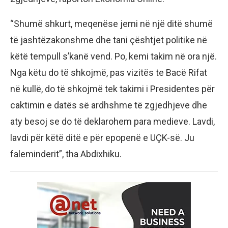
“Shumë shkurt, meqenëse jemi në një ditë shumë
të jashtëzakonshme dhe tani çështjet politike në
këtë tempull s’kanë vend. Po, kemi takim në ora një.
Nga këtu do të shkojmë, pas vizitës te Bacë Rifat
në kullë, do të shkojmë tek takimi i Presidentes për
caktimin e datës së ardhshme të zgjedhjeve dhe
aty besoj se do të deklarohem para medieve. Lavdi,
lavdi për këtë ditë e për epopenë e UÇK-së. Ju
faleminderit”, tha Abdixhiku.