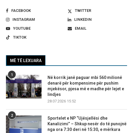
FACEBOOK
TWITTER
INSTAGRAM
LINKEDIN
YOUTUBE
EMAIL
TIKTOK
MË TË LEXUARA
1
Në korrik janë paguar mbi 560 milionë
denarë për kompensime për pushim
mjekësor, pjesa më e madhe për lejet e
lindjes
28.07.2026 15:52
2
Sportelet e NP “Ujësjellësi dhe
Kanalizimi” – Shkup nesër do të punojnë
nga ora 7:30 deri në 15:30, e mërkura