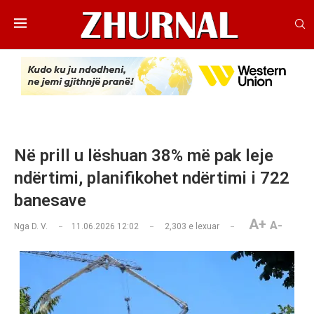
Në prill u lëshuan 38% më pak leje
ndërtimi, planifikohet ndërtimi i 722
banesave
A+
A-
Nga
D. V.
11.06.2026 12:02
2,303
e lexuar