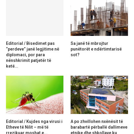
Editorial / Bisedimet pas
Sa janë të mbrojtur
“perdeve” janë legjitime në
punëtorët e ndërtimtarisë
diplomaci, por para
sot?
nënshkrimit patjetër të
ketë...
Editorial / Kujdes nga virusi i
A po zhvillohen nxënësit të
Etheve të Nilit – më të
barabartë përballë dallimeve
rrezikuar moshat e...
etnike dhe shkollave ku