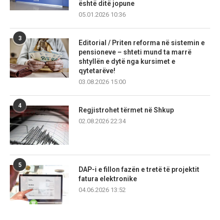
është ditë jopune
05.01.2026 10:36
3
Editorial / Priten reforma në sistemin e
pensioneve – shteti mund ta marrë
shtyllën e dytë nga kursimet e
qytetarëve!
03.08.2026 15:00
4
Regjistrohet tërmet në Shkup
02.08.2026 22:34
5
DAP-i e fillon fazën e tretë të projektit
fatura elektronike
04.06.2026 13:52