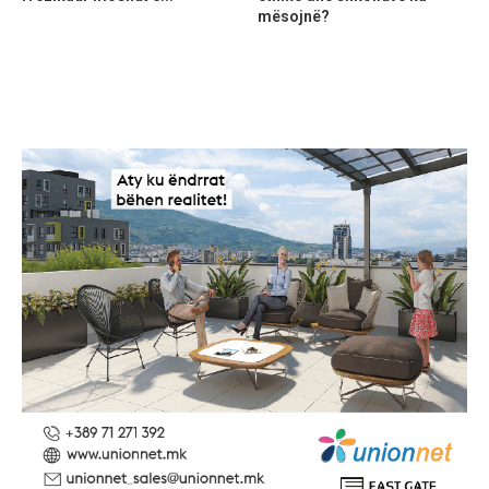
mësojnë?