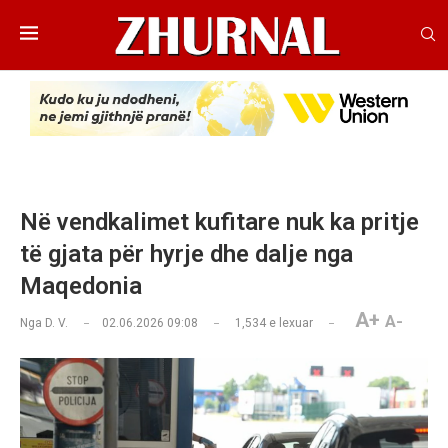
Në vendkalimet kufitare nuk ka pritje
të gjata për hyrje dhe dalje nga
Maqedonia
A+
A-
Nga
D. V.
02.06.2026 09:08
1,534
e lexuar