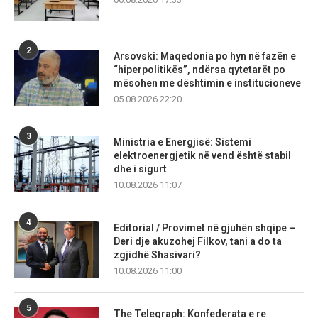
2
Arsovski: Maqedonia po hyn në fazën e
“hiperpolitikës”, ndërsa qytetarët po
mësohen me dështimin e institucioneve
05.08.2026 22:20
3
Ministria e Energjisë: Sistemi
elektroenergjetik në vend është stabil
dhe i sigurt
10.08.2026 11:07
4
Editorial / Provimet në gjuhën shqipe –
Deri dje akuzohej Filkov, tani a do ta
zgjidhë Shasivari?
10.08.2026 11:00
5
The Telegraph: Konfederata e re