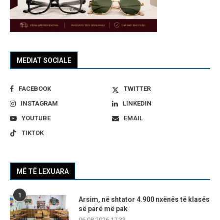
MEDIAT SOCIALE
FACEBOOK
TWITTER
INSTAGRAM
LINKEDIN
YOUTUBE
EMAIL
TIKTOK
MË TË LEXUARA
1
Arsim, në shtator 4.900 nxënës të klasës
së parë më pak
06.08.2026 17:33