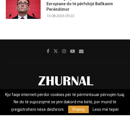
Evropiane do të përfshijë Ballkanin
Perëndimor
10.08.2026 09:23
Kjo faqe interneti përdor cookies për të përmirësuar përvojën tuaj.
Rreth nesh
Impresumi
Marketing
Kontakt
Ne do të supozojmë se jeni dakord me këtë, por mund të
Privacy Policy
çregjistroheni nëse dëshironi.
Pranoj
Lexo më tepër
Zhurnal.mk është Agjenci e Lajmeve e pavarur, e themeluar në vitin
2009, që e mbulon Maqedoninë, Kosovën, Shqipërinë edhe lajmet
nga bota.