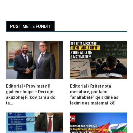
POSTIMET E FUNDIT
Editorial / Provimet në
Editorial / Rritet nota
gjuhën shqipe – Deri dje
mesatare, por kemi
akuzohej Filkov, tani a do
“analfabetë” që s’dinë as
ta...
lexim e as matematikë!