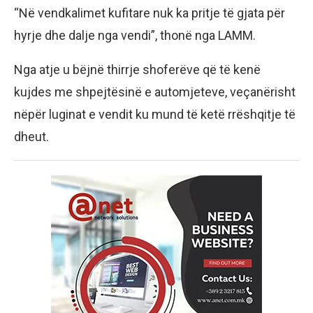
“Në vendkalimet kufitare nuk ka pritje të gjata për
hyrje dhe dalje nga vendi”, thonë nga LAMM.
Nga atje u bëjnë thirrje shoferëve që të kenë
kujdes me shpejtësinë e automjeteve, veçanërisht
nëpër luginat e vendit ku mund të ketë rrëshqitje të
dheut.