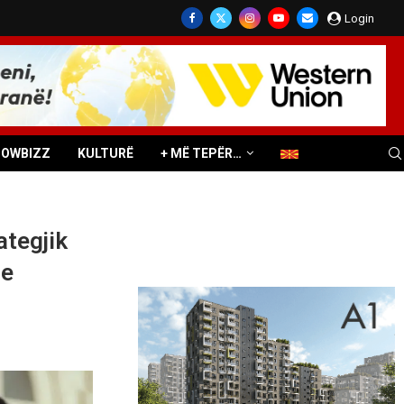
Login
HOWBIZZ
KULTURË
+ MË TEPËR…
ategjik
me