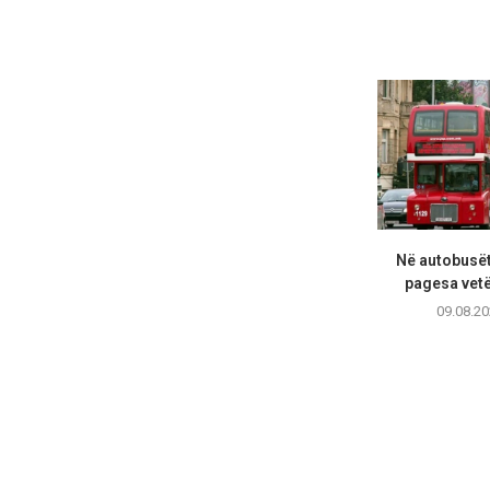
Në autobusët
pagesa vet
09.08.20