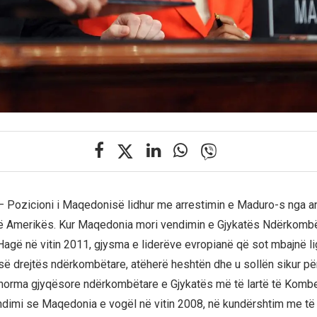
 – Pozicioni i Maqedonisë lidhur me arrestimin e Maduro-s nga a
të Amerikës. Kur Maqedonia mori vendimin e Gjykatës Ndërkombë
Hagë në vitin 2011, gjysma e liderëve evropianë që sot mbajnë li
së drejtës ndërkombëtare, atëherë heshtën dhe u sollën sikur për
norma gjyqësore ndërkombëtare e Gjykatës më të lartë të Komb
dimi se Maqedonia e vogël në vitin 2008, në kundërshtim me të 