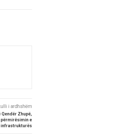
kulli i ardhshëm
në Qendër Zhupë,
 përmirësimin e
infrastrukturës