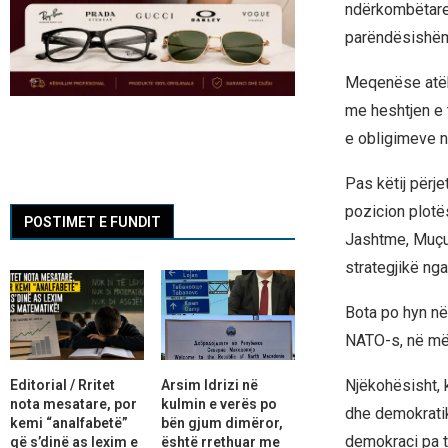
ndërkombëtare,
parëndësishëm,
Meqenëse atëhe
me heshtjen e 
e obligimeve n
Pas këtij përje
pozicion plotës
POSTIMET E FUNDIT
Jashtme, Muçun
strategjikë ng
Bota po hyn në
NATO-s, në mën
Njëkohësisht, 
Editorial / Rritet
Arsim Idrizi në
nota mesatare, por
kulmin e verës po
dhe demokratik
kemi “analfabetë”
bën gjum dimëror,
demokraci pa të
që s’dinë as lexim e
është rrethuar me