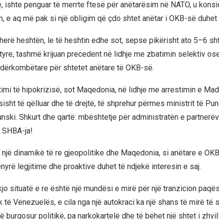
 ishte penguar të merrte ftesë për anëtarësim në NATO, u konsi
 e aq më pak si një obligim që çdo shtet anëtar i OKB-së duhet 
rë heshtën, le të heshtin edhe sot, sepse pikërisht ato 5–6 sh
tyre, tashmë krijuan precedent në lidhje me zbatimin selektiv o
dërkombëtare për shtetet anëtare të OKB-së.
timi të hipokrizisë, sot Maqedonia, në lidhje me arrestimin e Mad
isht të qëlluar dhe të drejtë, të shprehur përmes ministrit të Pu
ski. Shkurt dhe qartë: mbështetje për administratën e partnerëv
a SHBA-ja!
 një dinamikë të re gjeopolitike dhe Maqedonia, si anëtare e OK
yrë legjitime dhe proaktive duhet të ndjekë interesin e saj.
kjo situatë e re është një mundësi e mirë për një tranzicion paq
 të Venezuelës, e cila nga një autokraci ka një shans të mirë të 
 burgosur politikë, pa narkokartelë dhe të bëhet një shtet i zhvil