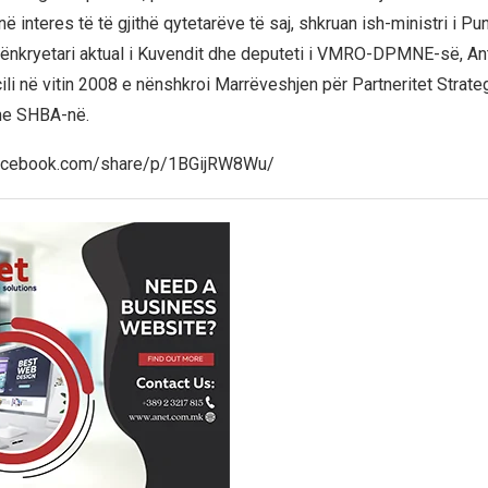
ë interes të të gjithë qytetarëve të saj, shkruan ish-ministri i Pu
ënkryetari aktual i Kuvendit dhe deputeti i VMRO-DPMNE-së, An
cili në vitin 2008 e nënshkroi Marrëveshjen për Partneritet Strateg
e SHBA-në.
facebook.com/share/p/1BGijRW8Wu/