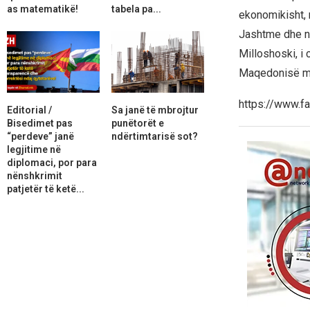
as matematikë!
tabela pa...
ekonomikisht, n
Jashtme dhe n
Milloshoski, i 
Maqedonisë m
https://www.
Editorial /
Sa janë të mbrojtur
Bisedimet pas
punëtorët e
“perdeve” janë
ndërtimtarisë sot?
legjitime në
diplomaci, por para
nënshkrimit
patjetër të ketë...