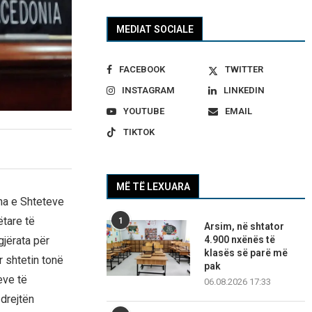
MEDIAT SOCIALE
FACEBOOK
TWITTER
INSTAGRAM
LINKEDIN
YOUTUBE
EMAIL
TIKTOK
MË TË LEXUARA
na e Shteteve
tare të
1
Arsim, në shtator
gjërata për
4.900 nxënës të
klasës së parë më
 shtetin tonë
pak
eve të
06.08.2026 17:33
drejtën