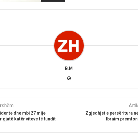
B.M
parshëm
Arti
idente dhe mbi 27 mijë
Zgjedhjet e përsëritura 
 gjatë katër viteve të fundit
Ibraim premton