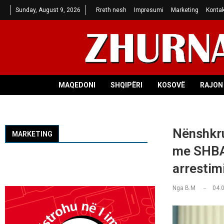
Sunday, August 9, 2026
Rreth nesh
Impresumi
Marketing
Kontak
MAQEDONI
SHQIPËRI
KOSOVË
RAJON 
Nënshkru
MARKETING
me SHBA 
arrestim
Nga
B.M
04.