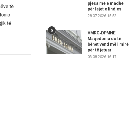
pjesa më e madhe
nëve të
për lejet e lindjes
tonio
28.07.2026 15:52
jik të
5
VMRO‑DPMNE:
Maqedonia do të
bëhet vend më i mirë
për të jetuar
03.08.2026 16:17