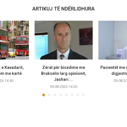
ARTIKUJ TË NDËRLIDHURA
 e Kavadarit,
Zërat për bisedime me
Pacientët me v
ëm me kartë
Brukselin larg opinionit,
digjestiv
Jashari:...
26 14:40
09.08.2
09.08.2026 14:20