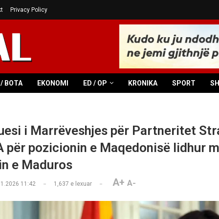
t
Privacy Policy
/ BOTA
EKONOMI
ED / OP
KRONIKA
SPORT
S
esi i Marrëveshjes për Partneritet Str
për pozicionin e Maqedonisë lidhur 
in e Maduros
A+
A-
01.2026 11:42
1,637
e lexuar