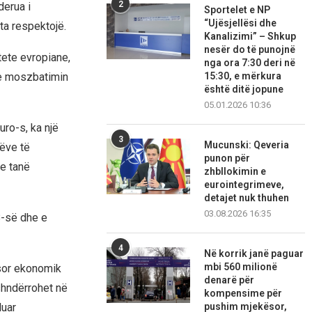
2
derua i
Sportelet e NP
“Ujësjellësi dhe
ta respektojë.
Kanalizimi” – Shkup
nesër do të punojnë
tete evropiane,
nga ora 7:30 deri në
se moszbatimin
15:30, e mërkura
është ditë jopune
05.01.2026 10:36
uro-s, ka një
3
Mucunski: Qeveria
nëve të
punon për
e tanë
zhbllokimin e
eurointegrimeve,
detajet nuk thuhen
03.08.2026 16:35
B-së dhe e
4
Në korrik janë paguar
mbi 560 milionë
ësor ekonomik
denarë për
shndërrohet në
kompensime për
luar
pushim mjekësor,