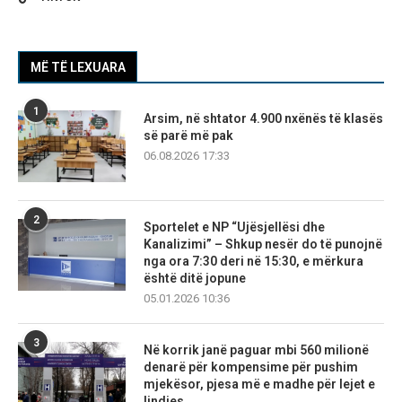
MË TË LEXUARA
1
Arsim, në shtator 4.900 nxënës të klasës
së parë më pak
06.08.2026 17:33
2
Sportelet e NP “Ujësjellësi dhe
Kanalizimi” – Shkup nesër do të punojnë
nga ora 7:30 deri në 15:30, e mërkura
është ditë jopune
05.01.2026 10:36
3
Në korrik janë paguar mbi 560 milionë
denarë për kompensime për pushim
mjekësor, pjesa më e madhe për lejet e
lindjes