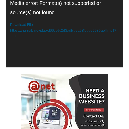
Video
Media error: Format(s) not supported or
Player
source(s) not found
Download File:
https://zhurnal.mk/vidao/d66cc6c2d3adfcb5a98febb52980aeff.mp4?
_=1