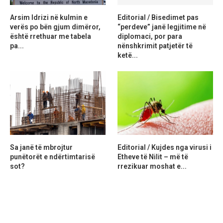
Arsim Idrizi në kulmin e
Editorial / Bisedimet pas
verës po bën gjum dimëror,
“perdeve” janë legjitime në
është rrethuar me tabela
diplomaci, por para
pa...
nënshkrimit patjetër të
ketë...
Sa janë të mbrojtur
Editorial / Kujdes nga virusi i
punëtorët e ndërtimtarisë
Etheve të Nilit – më të
sot?
rrezikuar moshat e...