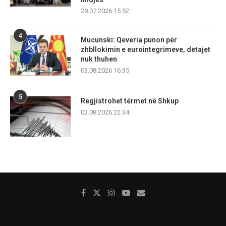
28.07.2026 15:52
4
Mucunski: Qeveria punon për
zhbllokimin e eurointegrimeve, detajet
nuk thuhen
03.08.2026 16:35
5
Regjistrohet tërmet në Shkup
02.08.2026 22:34