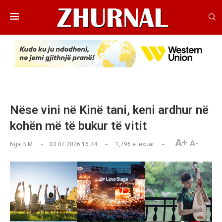
Nëse vini në Kinë tani, keni ardhur në
kohën më të bukur të vitit
A+
A-
Nga
B.M
03.07.2026 16:24
1,796
e lexuar