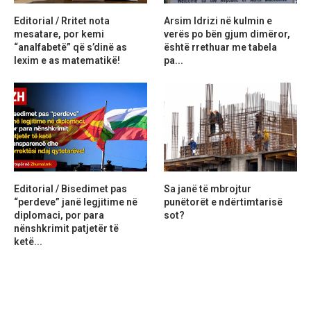
Editorial / Rritet nota
Arsim Idrizi në kulmin e
mesatare, por kemi
verës po bën gjum dimëror,
“analfabetë” që s’dinë as
është rrethuar me tabela
lexim e as matematikë!
pa...
Editorial / Bisedimet pas
Sa janë të mbrojtur
“perdeve” janë legjitime në
punëtorët e ndërtimtarisë
diplomaci, por para
sot?
nënshkrimit patjetër të
ketë...