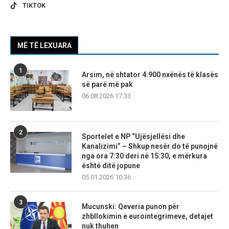
TIKTOK
MË TË LEXUARA
1
Arsim, në shtator 4.900 nxënës të klasës
së parë më pak
06.08.2026 17:33
2
Sportelet e NP “Ujësjellësi dhe
Kanalizimi” – Shkup nesër do të punojnë
nga ora 7:30 deri në 15:30, e mërkura
është ditë jopune
05.01.2026 10:36
3
Mucunski: Qeveria punon për
zhbllokimin e eurointegrimeve, detajet
nuk thuhen