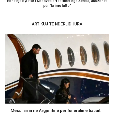
​Edhe një qytetar i Kosovës arrestohet nga Serbia, akuzohet
për “krime lufte”
ARTIKUJ TË NDËRLIDHURA
Messi arrin në Argjentinë për funeralin e babait...