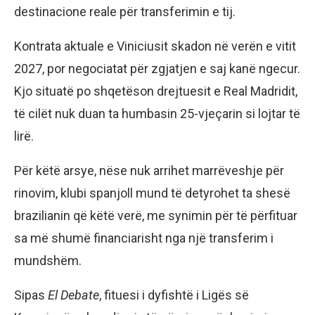
destinacione reale për transferimin e tij.
Kontrata aktuale e Viniciusit skadon në verën e vitit
2027, por negociatat për zgjatjen e saj kanë ngecur.
Kjo situatë po shqetëson drejtuesit e Real Madridit,
të cilët nuk duan ta humbasin 25-vjeçarin si lojtar të
lirë.
Për këtë arsye, nëse nuk arrihet marrëveshje për
rinovim, klubi spanjoll mund të detyrohet ta shesë
brazilianin që këtë verë, me synimin për të përfituar
sa më shumë financiarisht nga një transferim i
mundshëm.
Sipas
El Debate
, fituesi i dyfishtë i Ligës së