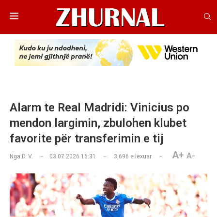
Alarm te Real Madridi: Vinicius po
mendon largimin, zbulohen klubet
favorite për transferimin e tij
A+
A-
Nga
D. V.
03.07.2026 16:31
3,696
e lexuar