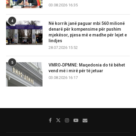
03.08.2026 16:35
4
Në korrik janë paguar mbi 560 milionë
denarë për kompensime për pushim
mjekësor, pjesa më e madhe për lejet e
lindjes
28.07.2026 15:52
5
VMRO‑DPMNE: Maqedonia do të bëhet
vend më i mirë për të jetuar
03.08.2026 16:17