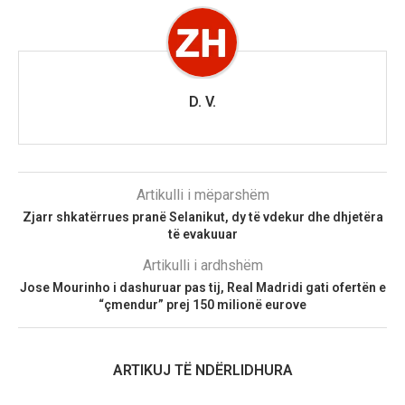
D. V.
Artikulli i mëparshëm
Zjarr shkatërrues pranë Selanikut, dy të vdekur dhe dhjetëra
të evakuuar
Artikulli i ardhshëm
Jose Mourinho i dashuruar pas tij, Real Madridi gati ofertën e
“çmendur” prej 150 milionë eurove
ARTIKUJ TË NDËRLIDHURA