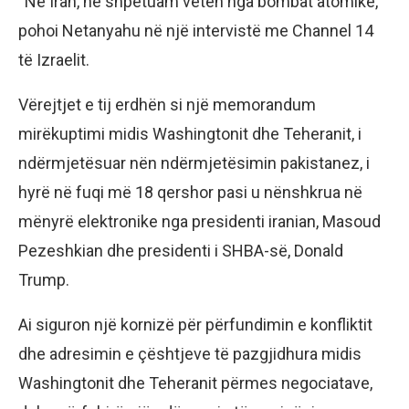
“Në Iran, ne shpëtuam veten nga bombat atomike,”
pohoi Netanyahu në një intervistë me Channel 14
të Izraelit.
Vërejtjet e tij erdhën si një memorandum
mirëkuptimi midis Washingtonit dhe Teheranit, i
ndërmjetësuar nën ndërmjetësimin pakistanez, i
hyrë në fuqi më 18 qershor pasi u nënshkrua në
mënyrë elektronike nga presidenti iranian, Masoud
Pezeshkian dhe presidenti i SHBA-së, Donald
Trump.
Ai siguron një kornizë për përfundimin e konfliktit
dhe adresimin e çështjeve të pazgjidhura midis
Washingtonit dhe Teheranit përmes negociatave,