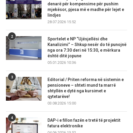
denarë për kompensime për pushim
mjekësor, pjesa më e madhe për lejet e
lindjes
28.07.2026 15:52
2
Sportelet e NP “Ujësjellësi dhe
Kanalizimi” – Shkup nesër do të punojnë
nga ora 7:30 deri në 15:30, e mërkura
është ditë jopune
05.01.2026 10:36
3
Editorial / Priten reforma në sistemin e
pensioneve – shteti mund ta marrë
shtyllën e dytë nga kursimet e
qytetarëve!
03.08.2026 15:00
4
DAP-i e fillon fazën e tretë të projektit
fatura elektronike
04.06.2026 13:52