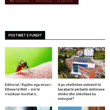
POSTIMET E FUNDIT
Editorial / Kujdes nga virusi i
A po zhvillohen nxënësit të
Etheve të Nilit – më të
barabartë përballë dallimeve
rrezikuar moshat e...
etnike dhe shkollave ku
mësojnë?