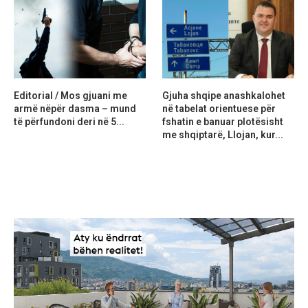
Editorial / Mos gjuani me
Gjuha shqipe anashkalohet
armë nëpër dasma – mund
në tabelat orientuese për
të përfundoni deri në 5...
fshatin e banuar plotësisht
me shqiptarë, Llojan, kur...