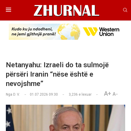
Netanyahu: Izraeli do ta sulmojë
përsëri Iranin “nëse është e
nevojshme”
A+
A-
Nga
D. V.
01.07.2026 09:30
3,236
e lexuar