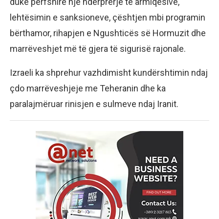
duke përfshirë një ndërprerje të armiqësive,
lehtësimin e sanksioneve, çështjen mbi programin
bërthamor, rihapjen e Ngushticës së Hormuzit dhe
marrëveshjet më të gjera të sigurisë rajonale.
Izraeli ka shprehur vazhdimisht kundërshtimin ndaj
çdo marrëveshjeje me Teheranin dhe ka
paralajmëruar rinisjen e sulmeve ndaj Iranit.