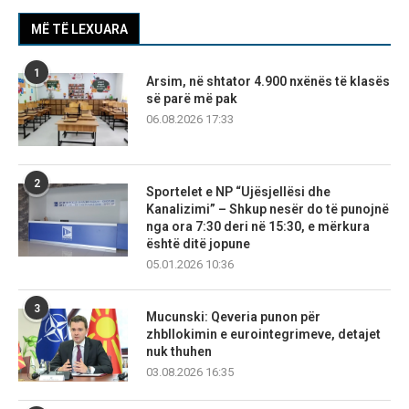
MË TË LEXUARA
1
Arsim, në shtator 4.900 nxënës të klasës
së parë më pak
06.08.2026 17:33
2
Sportelet e NP “Ujësjellësi dhe
Kanalizimi” – Shkup nesër do të punojnë
nga ora 7:30 deri në 15:30, e mërkura
është ditë jopune
05.01.2026 10:36
3
Mucunski: Qeveria punon për
zhbllokimin e eurointegrimeve, detajet
nuk thuhen
03.08.2026 16:35