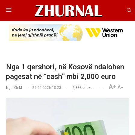
Nga 1 qershori, në Kosovë ndalohen
pagesat në “cash” mbi 2,000 euro
A+
A-
Nga
Xh M
25.05.2026 18:23
2,833
e lexuar