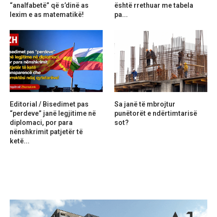
“analfabetë” që s’dinë as
është rrethuar me tabela
lexim e as matematikë!
pa...
Editorial / Bisedimet pas
Sa janë të mbrojtur
“perdeve” janë legjitime në
punëtorët e ndërtimtarisë
diplomaci, por para
sot?
nënshkrimit patjetër të
ketë...