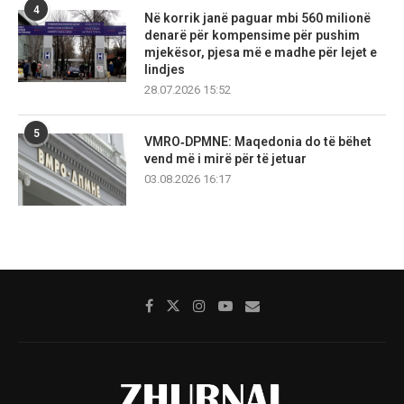
4
Në korrik janë paguar mbi 560 milionë
denarë për kompensime për pushim
mjekësor, pjesa më e madhe për lejet e
lindjes
28.07.2026 15:52
5
VMRO‑DPMNE: Maqedonia do të bëhet
vend më i mirë për të jetuar
03.08.2026 16:17