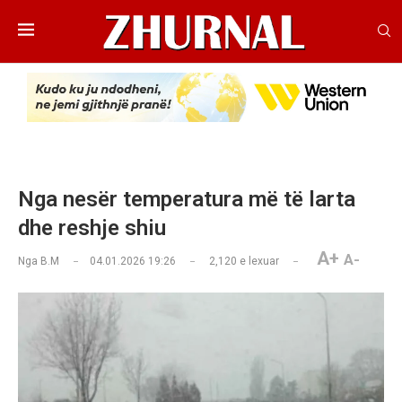
Nga nesër temperatura më të larta
dhe reshje shiu
A+
A-
Nga
B.M
04.01.2026 19:26
2,120
e lexuar