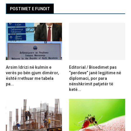
POSTIMET E FUNDIT
Arsim Idrizi në kulmin e
Editorial / Bisedimet pas
verës po bën gjum dimëror,
“perdeve” janë legjitime në
është rrethuar me tabela
diplomaci, por para
pa...
nënshkrimit patjetër të
ketë...