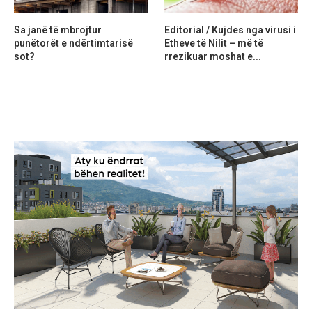
Sa janë të mbrojtur
Editorial / Kujdes nga virusi i
punëtorët e ndërtimtarisë
Etheve të Nilit – më të
sot?
rrezikuar moshat e...