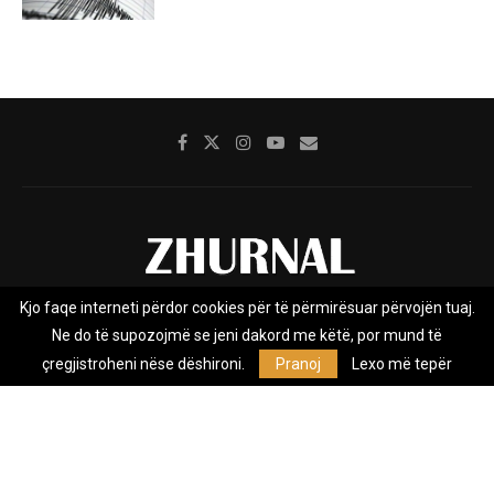
Kjo faqe interneti përdor cookies për të përmirësuar përvojën tuaj.
Rreth nesh
Impresumi
Marketing
Kontakt
Ne do të supozojmë se jeni dakord me këtë, por mund të
Privacy Policy
çregjistroheni nëse dëshironi.
Pranoj
Lexo më tepër
Zhurnal.mk është Agjenci e Lajmeve e pavarur, e themeluar në vitin
2009, që e mbulon Maqedoninë, Kosovën, Shqipërinë edhe lajmet
nga bota.
@2026 - All Right Reserved. Designed and Developed by
Anet.Com.Mk