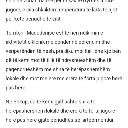
shiu në zonat malore për shkak të rrymës ajrore
jugore, e cila shkakton temperatura të larta të ajrit
për këtë periudhë të vitit.
Territori i Maqedonisë është nën ndikimin e
aktivitetit ciklonik me qendër në perëndim dhe
veriperëndim të nesh, pra diku mbi Itali, dhe kjo bën
që të kemi mot të tillë të ndryshueshëm dhe të
paqëndrueshëm me shira të herëpashershëm
lokalë dhe mot me erë me erëra të forta jugore herë
pas here.
Në Shkup, do të kemi gjithashtu shira të
herëpashershëm lokalë dhe erëra të forta jugore
herë pas here gjatë periudhës së lartpërmendur.