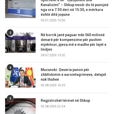
Sportelet e NP “Ujësjellësi dhe
Kanalizimi” – Shkup nesër do të punojnë
nga ora 7:30 deri në 15:30, e mërkura
është ditë jopune
05.01.2026 10:36
3
Në korrik janë paguar mbi 560 milionë
denarë për kompensime për pushim
mjekësor, pjesa më e madhe për lejet e
lindjes
28.07.2026 15:52
4
Mucunski: Qeveria punon për
zhbllokimin e eurointegrimeve, detajet
nuk thuhen
03.08.2026 16:35
5
Regjistrohet tërmet në Shkup
02.08.2026 22:34