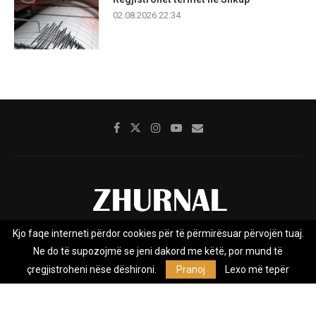
02.08.2026 22:34
Kjo faqe interneti përdor cookies për të përmirësuar përvojën tuaj.
Rreth nesh
Impresumi
Marketing
Kontakt
Ne do të supozojmë se jeni dakord me këtë, por mund të
Privacy Policy
çregjistroheni nëse dëshironi.
Pranoj
Lexo më tepër
Zhurnal.mk është Agjenci e Lajmeve e pavarur, e themeluar në vitin
2009, që e mbulon Maqedoninë, Kosovën, Shqipërinë edhe lajmet
nga bota.