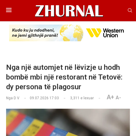
Nga një automjet në lëvizje u hodh
bombë mbi një restorant në Tetovë:
dy persona të plagosur
A+
A-
Nga
D V
09.07.2026 17:03
3,311
e lexuar