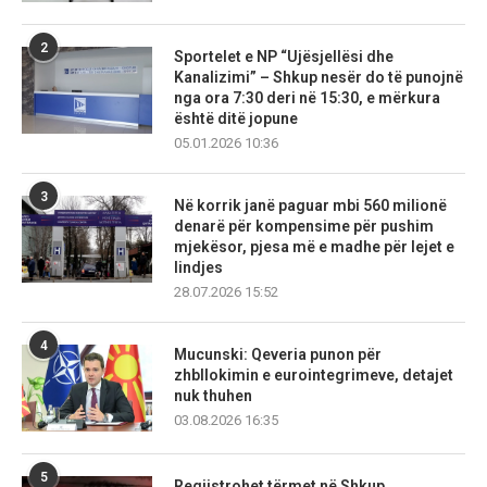
2
Sportelet e NP “Ujësjellësi dhe
Kanalizimi” – Shkup nesër do të punojnë
nga ora 7:30 deri në 15:30, e mërkura
është ditë jopune
05.01.2026 10:36
3
Në korrik janë paguar mbi 560 milionë
denarë për kompensime për pushim
mjekësor, pjesa më e madhe për lejet e
lindjes
28.07.2026 15:52
4
Mucunski: Qeveria punon për
zhbllokimin e eurointegrimeve, detajet
nuk thuhen
03.08.2026 16:35
5
Regjistrohet tërmet në Shkup