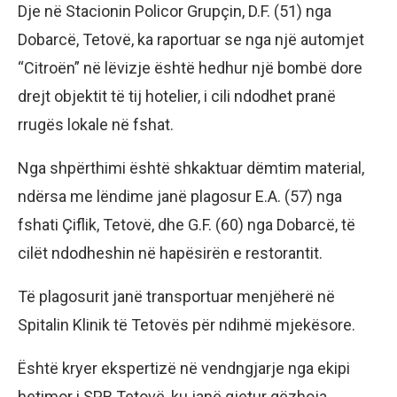
Dje në Stacionin Policor Grupçin, D.F. (51) nga
Dobarcë, Tetovë, ka raportuar se nga një automjet
“Citroën” në lëvizje është hedhur një bombë dore
drejt objektit të tij hotelier, i cili ndodhet pranë
rrugës lokale në fshat.
Nga shpërthimi është shkaktuar dëmtim material,
ndërsa me lëndime janë plagosur E.A. (57) nga
fshati Çiflik, Tetovë, dhe G.F. (60) nga Dobarcë, të
cilët ndodheshin në hapësirën e restorantit.
Të plagosurit janë transportuar menjëherë në
Spitalin Klinik të Tetovës për ndihmë mjekësore.
Është kryer ekspertizë në vendngjarje nga ekipi
hetimor i SPB Tetovë, ku janë gjetur gëzhoja