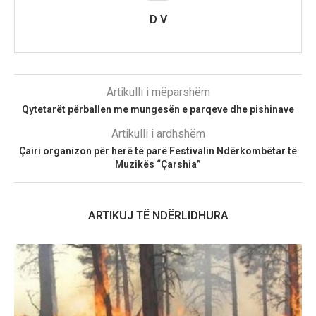
D V
Artikulli i mëparshëm
Qytetarët përballen me mungesën e parqeve dhe pishinave
Artikulli i ardhshëm
Çairi organizon për herë të parë Festivalin Ndërkombëtar të
Muzikës “Çarshia”
ARTIKUJ TË NDËRLIDHURA