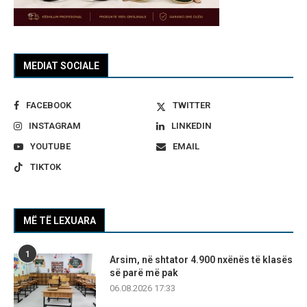
MEDIAT SOCIALE
FACEBOOK
TWITTER
INSTAGRAM
LINKEDIN
YOUTUBE
EMAIL
TIKTOK
MË TË LEXUARA
1
Arsim, në shtator 4.900 nxënës të klasës
së parë më pak
06.08.2026 17:33