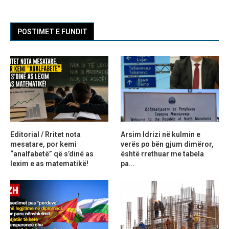
POSTIMET E FUNDIT
Editorial / Rritet nota
Arsim Idrizi në kulmin e
mesatare, por kemi
verës po bën gjum dimëror,
“analfabetë” që s’dinë as
është rrethuar me tabela
lexim e as matematikë!
pa...