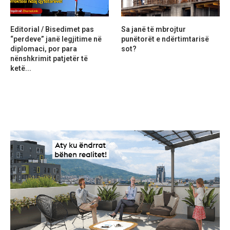
Editorial / Bisedimet pas
Sa janë të mbrojtur
“perdeve” janë legjitime në
punëtorët e ndërtimtarisë
diplomaci, por para
sot?
nënshkrimit patjetër të
ketë...