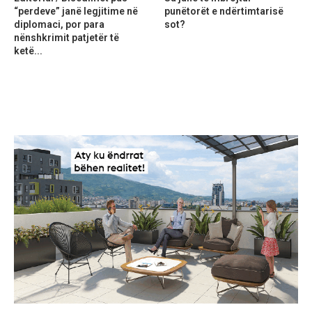
“perdeve” janë legjitime në
punëtorët e ndërtimtarisë
diplomaci, por para
sot?
nënshkrimit patjetër të
ketë...