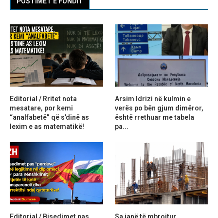
POSTIMET E FUNDIT
Editorial / Rritet nota
Arsim Idrizi në kulmin e
mesatare, por kemi
verës po bën gjum dimëror,
“analfabetë” që s’dinë as
është rrethuar me tabela
lexim e as matematikë!
pa...
Editorial / Bisedimet pas
Sa janë të mbrojtur