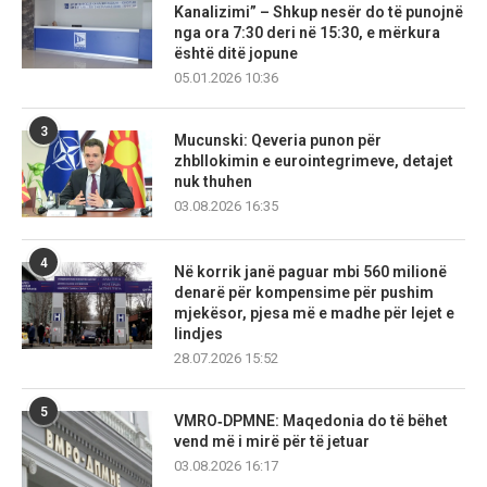
Kanalizimi” – Shkup nesër do të punojnë
nga ora 7:30 deri në 15:30, e mërkura
është ditë jopune
05.01.2026 10:36
3
Mucunski: Qeveria punon për
zhbllokimin e eurointegrimeve, detajet
nuk thuhen
03.08.2026 16:35
4
Në korrik janë paguar mbi 560 milionë
denarë për kompensime për pushim
mjekësor, pjesa më e madhe për lejet e
lindjes
28.07.2026 15:52
5
VMRO‑DPMNE: Maqedonia do të bëhet
vend më i mirë për të jetuar
03.08.2026 16:17