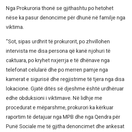
Nga Prokuroria thonë se gjithashtu po hetohet
nëse ka pasur denoncime për dhunë në familje nga
viktima.
“Sot, sipas urdhrit të prokurorit, po zhvillohen
intervista me disa persona që kanë njohuri të
caktuara, po kryhet nxjerrja e të dhënave nga
telefonat celularë dhe po merren pamje nga
kamerat e sigurisë dhe regjistrime të tjera nga disa
lokacione. Gjatë ditës së djeshme është urdhëruar
edhe obduksioni i viktimave. Në lidhje me
procedurat e mëparshme, prokurori ka kërkuar
raportim të detajuar nga MPB dhe nga Qendra për
Punë Sociale me të gjitha denoncimet dhe ankesat