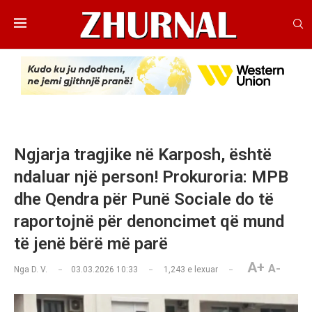
Ngjarja tragjike në Karposh, është
ndaluar një person! Prokuroria: MPB
dhe Qendra për Punë Sociale do të
raportojnë për denoncimet që mund
të jenë bërë më parë
A+
A-
Nga
D. V.
03.03.2026 10:33
1,243
e lexuar