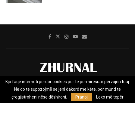
Kjo faqe interneti përdor cookies për të përmirësuar përvojën tuaj.
Rreth nesh
Impresumi
Marketing
Kontakt
Ne do të supozojmë se jeni dakord me këtë, por mund të
Privacy Policy
çregjistroheni nëse dëshironi.
Pranoj
Lexo më tepër
Zhurnal.mk është Agjenci e Lajmeve e pavarur, e themeluar në vitin
2009, që e mbulon Maqedoninë, Kosovën, Shqipërinë edhe lajmet
nga bota.
@2026 - All Right Reserved. Designed and Developed by
Anet.Com.Mk