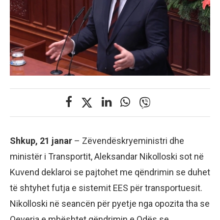
Shkup, 21 janar
– Zëvendëskryeministri dhe
ministër i Transportit, Aleksandar Nikolloski sot në
Kuvend deklaroi se pajtohet me qëndrimin se duhet
të shtyhet futja e sistemit EES për transportuesit.
Nikolloski në seancën për pyetje nga opozita tha se
Qeveria e mbështet qëndrimin e Odës se