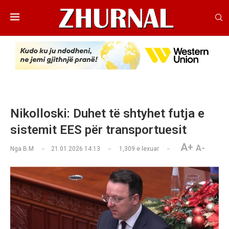
Nikolloski: Duhet të shtyhet futja e
sistemit EES për transportuesit
A+
A-
Nga
B.M
21.01.2026 14:13
1,309
e lexuar