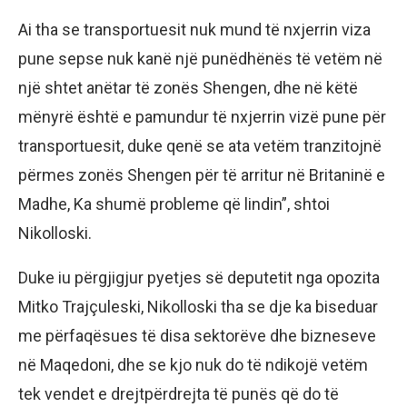
Ai tha se transportuesit nuk mund të nxjerrin viza
pune sepse nuk kanë një punëdhënës të vetëm në
një shtet anëtar të zonës Shengen, dhe në këtë
mënyrë është e pamundur të nxjerrin vizë pune për
transportuesit, duke qenë se ata vetëm tranzitojnë
përmes zonës Shengen për të arritur në Britaninë e
Madhe, Ka shumë probleme që lindin”, shtoi
Nikolloski.
Duke iu përgjigjur pyetjes së deputetit nga opozita
Mitko Trajçuleski, Nikolloski tha se dje ka biseduar
me përfaqësues të disa sektorëve dhe bizneseve
në Maqedoni, dhe se kjo nuk do të ndikojë vetëm
tek vendet e drejtpërdrejta të punës që do të