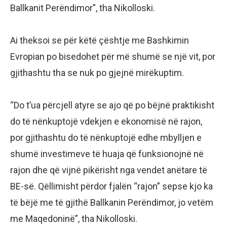
Ballkanit Perëndimor”, tha Nikolloski.
Ai theksoi se për këtë çështje me Bashkimin
Evropian po bisedohet për më shumë se një vit, por
gjithashtu tha se nuk po gjejnë mirëkuptim.
“Do t’ua përcjell atyre se ajo që po bëjnë praktikisht
do të nënkuptojë vdekjen e ekonomisë në rajon,
por gjithashtu do të nënkuptojë edhe mbylljen e
shumë investimeve të huaja që funksionojnë në
rajon dhe që vijnë pikërisht nga vendet anëtare të
BE-së. Qëllimisht përdor fjalën “rajon” sepse kjo ka
të bëjë me të gjithë Ballkanin Perëndimor, jo vetëm
me Maqedoninë”, tha Nikolloski.