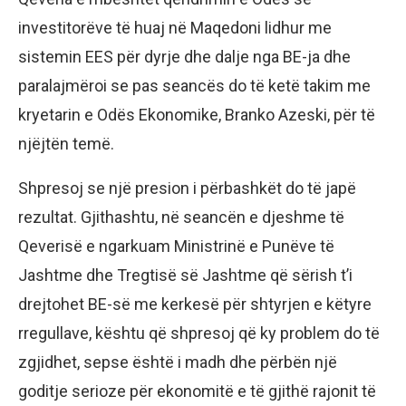
investitorëve të huaj në Maqedoni lidhur me
sistemin EES për dyrje dhe dalje nga BE-ja dhe
paralajmëroi se pas seancës do të ketë takim me
kryetarin e Odës Ekonomike, Branko Azeski, për të
njëjtën temë.
Shpresoj se një presion i përbashkët do të japë
rezultat. Gjithashtu, në seancën e djeshme të
Qeverisë e ngarkuam Ministrinë e Punëve të
Jashtme dhe Tregtisë së Jashtme që sërish t’i
drejtohet BE-së me kerkesë për shtyrjen e këtyre
rregullave, kështu që shpresoj që ky problem do të
zgjidhet, sepse është i madh dhe përbën një
goditje serioze për ekonomitë e të gjithë rajonit të