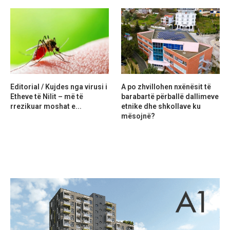
Editorial / Kujdes nga virusi i
A po zhvillohen nxënësit të
Etheve të Nilit – më të
barabartë përballë dallimeve
rrezikuar moshat e...
etnike dhe shkollave ku
mësojnë?