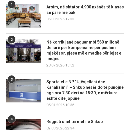
1
Arsim, në shtator 4.900 nxënës të klasës
së parë më pak
06.08.2026 17:33
2
Në korrik janë paguar mbi 560 milionë
denarë për kompensime për pushim
mjekësor, pjesa më e madhe për lejet e
lindjes
28.07.2026 15:52
3
Sportelet e NP “Ujësjellësi dhe
Kanalizimi” – Shkup nesër do të punojnë
nga ora 7:30 deri në 15:30, e mërkura
është ditë jopune
05.01.2026 10:36
4
Regjistrohet tërmet në Shkup
02.08.2026 22:34