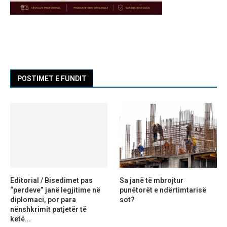
POSTIMET E FUNDIT
Editorial / Bisedimet pas
Sa janë të mbrojtur
“perdeve” janë legjitime në
punëtorët e ndërtimtarisë
diplomaci, por para
sot?
nënshkrimit patjetër të
ketë...