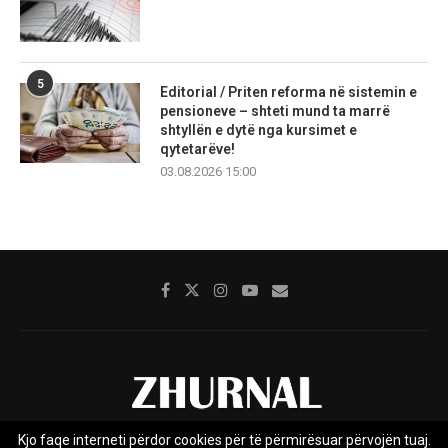
5
Editorial / Priten reforma në sistemin e
pensioneve – shteti mund ta marrë
shtyllën e dytë nga kursimet e
qytetarëve!
03.08.2026 15:00
Kjo faqe interneti përdor cookies për të përmirësuar përvojën tuaj.