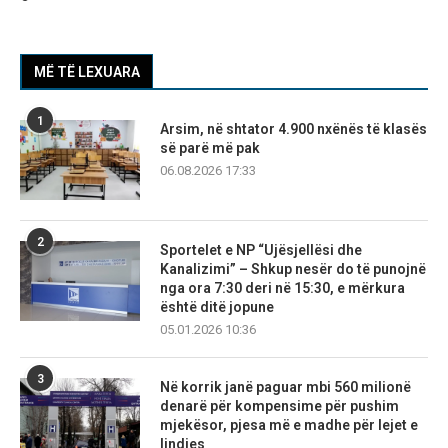
MË TË LEXUARA
1
Arsim, në shtator 4.900 nxënës të klasës
së parë më pak
06.08.2026 17:33
2
Sportelet e NP “Ujësjellësi dhe
Kanalizimi” – Shkup nesër do të punojnë
nga ora 7:30 deri në 15:30, e mërkura
është ditë jopune
05.01.2026 10:36
3
Në korrik janë paguar mbi 560 milionë
denarë për kompensime për pushim
mjekësor, pjesa më e madhe për lejet e
lindjes