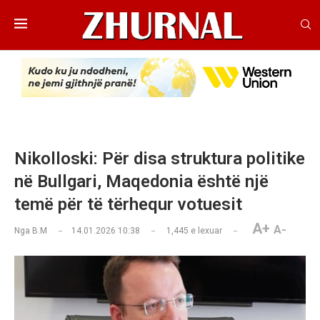
Nikolloski: Për disa struktura politike
në Bullgari, Maqedonia është një
temë për të tërhequr votuesit
A+
A-
Nga
B.M
14.01.2026 10:38
1,445
e lexuar