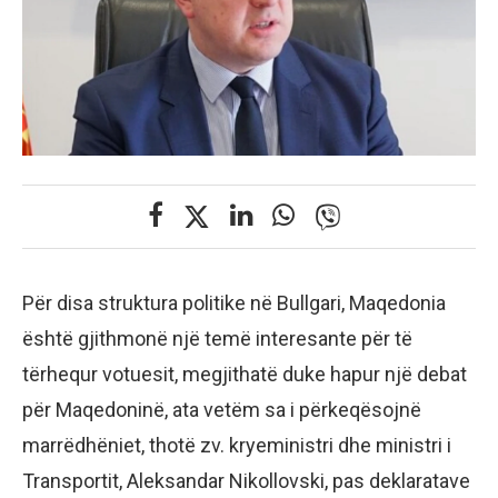
Për disa struktura politike në Bullgari, Maqedonia
është gjithmonë një temë interesante për të
tërhequr votuesit, megjithatë duke hapur një debat
për Maqedoninë, ata vetëm sa i përkeqësojnë
marrëdhëniet, thotë zv. kryeministri dhe ministri i
Transportit, Aleksandar Nikollovski, pas deklaratave