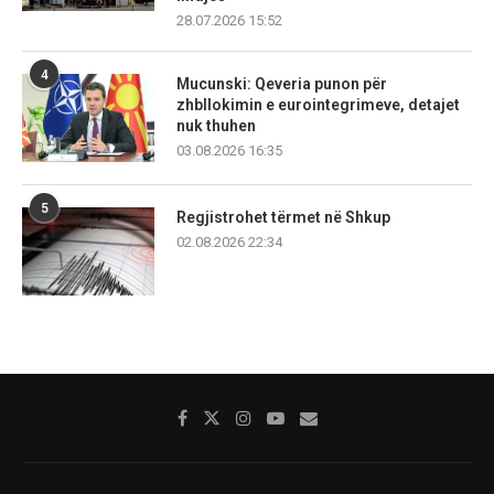
28.07.2026 15:52
4
Mucunski: Qeveria punon për
zhbllokimin e eurointegrimeve, detajet
nuk thuhen
03.08.2026 16:35
5
Regjistrohet tërmet në Shkup
02.08.2026 22:34