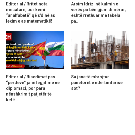
Editorial / Rritet nota
Arsim Idrizi në kulmin e
mesatare, por kemi
verës po bën gjum dimëror,
“analfabetë” që s’dinë as
është rrethuar me tabela
lexim e as matematikë!
pa...
Editorial / Bisedimet pas
Sa janë të mbrojtur
“perdeve” janë legjitime në
punëtorët e ndërtimtarisë
diplomaci, por para
sot?
nënshkrimit patjetër të
ketë...