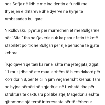
nga Sofja në lidhje me incidentin e fundit me
thyerjen e dritareve dhe dyerve në hyrje të
Ambasadës bullgare.
Nikollovski, i pyetur për marrëdhëniet me Bullgarinë,
për “Sitel” tha se Qeveria nuk ka pasur fatin të ketë
stabilitet politik në Bullgari për një periudhë të gjatë
kohore.
“Kjo qeveri që tani ka rënë ishte më jetëgjata, zgjati
11 muaj dhe në ato muaj arritëm të biem dakord për
Korridorin 8, për të cilin jam veçanërisht krenar. Tani
po hyjnë përsëri në zgjedhje, në fushatë dhe për
struktura të caktuara politike atje, Maqedonia është
gjithmonë një temë interesante për të tërhequr