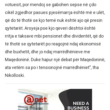
votuesit, por mendoj se gabohen sepse në çdo
cikël zgjedhor pasues pjesëmarrja është më e ulët,
që do të thotë se kjo temë nuk është ajo që presin
qytetarët. Arsyeja pse kjo qeveri dështoi është
rritja e taksave mbi pensionet dhe dividentët, që do
të thotë se qytetarët po reagojnë ndaj ekonomisë
dhe buxhetit, dhe jo ndaj marrëdhënieve me
Maqedoninë. Duke hapur një debat për Maqedoninë,
ata vetëm sa po i tensionojnë marrëdhëniet”, tha
Nikolloski.