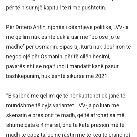
për të nisur një kapitull të ri me pushtetin.
Për Dritëro Arifin, njohës i çështjeve politike, LVV-ja
me qëllim nuk është deklaruar me “po ose jo të
madhe” për Osmanin. Sipas tij, Kurti nuk dëshiron të
negociojë për Osmanin, për të cilën besimi,
pavarësisht se nga fundi i mandatit kanë pasur
bashkëpunim, nuk është sikurse më 2021.
“E ka lënë me qëllim që të nënkuptohet që janë të
mundshme të dyja variantet. LVV-ja po luan me
skenarin e presionit të madh, që të afrohet sa më
shumë data e 4 marsit, dhe të ketë presion më të
madh te opozita, që në rastin më të keq të pranohet