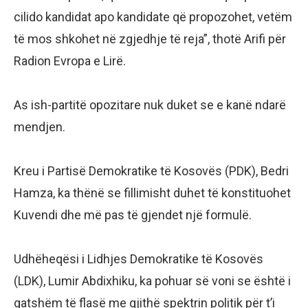
cilido kandidat apo kandidate që propozohet, vetëm
të mos shkohet në zgjedhje të reja”, thotë Arifi për
Radion Evropa e Lirë.
As ish-partitë opozitare nuk duket se e kanë ndarë
mendjen.
Kreu i Partisë Demokratike të Kosovës (PDK), Bedri
Hamza, ka thënë se fillimisht duhet të konstituohet
Kuvendi dhe më pas të gjendet një formulë.
Udhëheqësi i Lidhjes Demokratike të Kosovës
(LDK), Lumir Abdixhiku, ka pohuar së voni se është i
gatshëm të flasë me gjithë spektrin politik për t’i