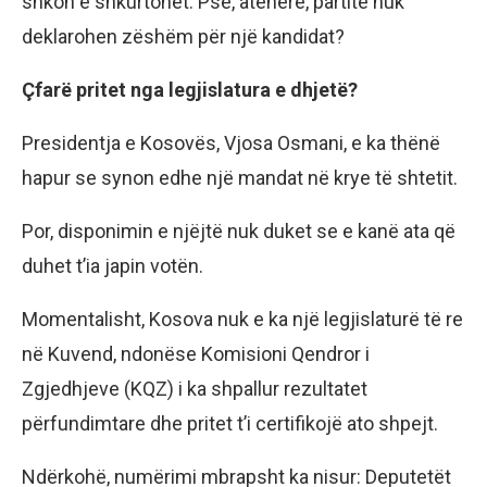
shkon e shkurtohet. Pse, atëherë, partitë nuk
deklarohen zëshëm për një kandidat?
Çfarë pritet nga legjislatura e dhjetë?
Presidentja e Kosovës, Vjosa Osmani, e ka thënë
hapur se synon edhe një mandat në krye të shtetit.
Por, disponimin e njëjtë nuk duket se e kanë ata që
duhet t’ia japin votën.
Momentalisht, Kosova nuk e ka një legjislaturë të re
në Kuvend, ndonëse Komisioni Qendror i
Zgjedhjeve (KQZ) i ka shpallur rezultatet
përfundimtare dhe pritet t’i certifikojë ato shpejt.
Ndërkohë, numërimi mbrapsht ka nisur: Deputetët