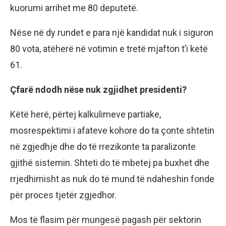
kuorumi arrihet me 80 deputetë.
Nëse në dy rundet e para një kandidat nuk i siguron
80 vota, atëherë në votimin e tretë mjafton t’i ketë
61.
Çfarë ndodh nëse nuk zgjidhet presidenti?
Këtë herë, përtej kalkulimeve partiake,
mosrespektimi i afateve kohore do ta çonte shtetin
në zgjedhje dhe do të rrezikonte ta paralizonte
gjithë sistemin. Shteti do të mbetej pa buxhet dhe
rrjedhimisht as nuk do të mund të ndaheshin fonde
për proces tjetër zgjedhor.
Mos të flasim për mungesë pagash për sektorin