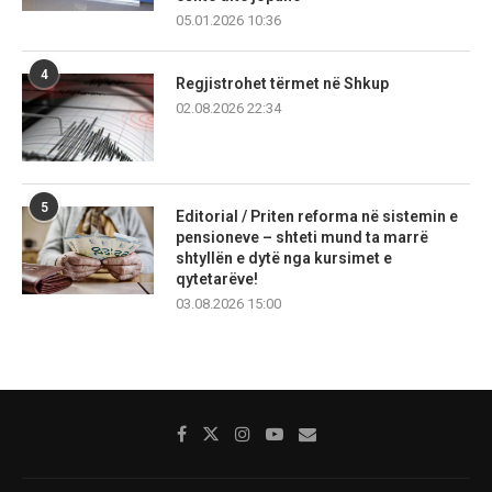
05.01.2026 10:36
4
Regjistrohet tërmet në Shkup
02.08.2026 22:34
5
Editorial / Priten reforma në sistemin e
pensioneve – shteti mund ta marrë
shtyllën e dytë nga kursimet e
qytetarëve!
03.08.2026 15:00