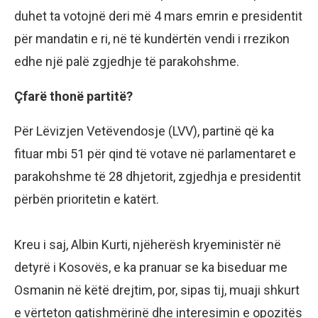
duhet ta votojnë deri më 4 mars emrin e presidentit
për mandatin e ri, në të kundërtën vendi i rrezikon
edhe një palë zgjedhje të parakohshme.
Çfarë thonë partitë?
Për Lëvizjen Vetëvendosje (LVV), partinë që ka
fituar mbi 51 për qind të votave në parlamentaret e
parakohshme të 28 dhjetorit, zgjedhja e presidentit
përbën prioritetin e katërt.
Kreu i saj, Albin Kurti, njëherësh kryeministër në
detyrë i Kosovës, e ka pranuar se ka biseduar me
Osmanin në këtë drejtim, por, sipas tij, muaji shkurt
e vërteton gatishmërinë dhe interesimin e opozitës