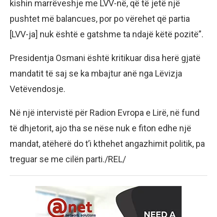
kishin marrëveshje me LVV-në, që të jetë një
pushtet më balancues, por po vërehet që partia
[LVV-ja] nuk është e gatshme ta ndajë këtë pozitë”.
Presidentja Osmani është kritikuar disa herë gjatë
mandatit të saj se ka mbajtur anë nga Lëvizja
Vetëvendosje.
Në një intervistë për Radion Evropa e Lirë, në fund
të dhjetorit, ajo tha se nëse nuk e fiton edhe një
mandat, atëherë do t’i kthehet angazhimit politik, pa
treguar se me cilën parti./REL/