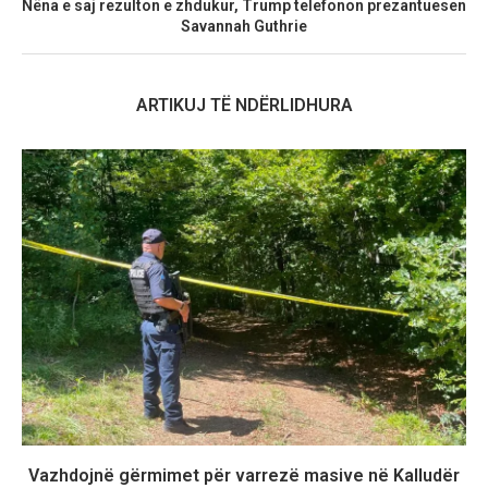
Nëna e saj rezulton e zhdukur, Trump telefonon prezantuesen
Savannah Guthrie
ARTIKUJ TË NDËRLIDHURA
Vazhdojnë gërmimet për varrezë masive në Kalludër