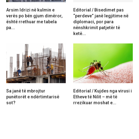
Arsim Idrizi në kulmin e
Editorial / Bisedimet pas
verës po bën gjum dimëror,
“perdeve” janë legjitime në
është rrethuar me tabela
diplomaci, por para
pa...
nënshkrimit patjetër të
ketë...
Sa janë të mbrojtur
Editorial / Kujdes nga virusi i
punëtorët e ndërtimtarisë
Etheve të Nilit – më të
sot?
rrezikuar moshat e...