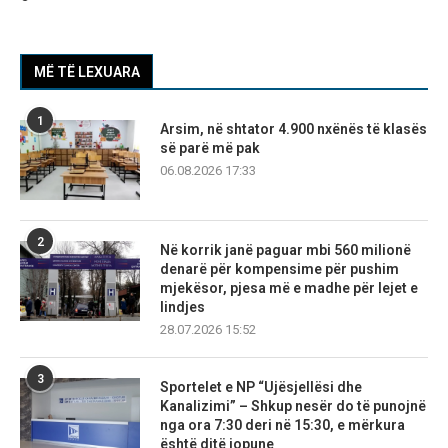
MË TË LEXUARA
1
Arsim, në shtator 4.900 nxënës të klasës
së parë më pak
06.08.2026 17:33
2
Në korrik janë paguar mbi 560 milionë
denarë për kompensime për pushim
mjekësor, pjesa më e madhe për lejet e
lindjes
28.07.2026 15:52
3
Sportelet e NP “Ujësjellësi dhe
Kanalizimi” – Shkup nesër do të punojnë
nga ora 7:30 deri në 15:30, e mërkura
është ditë jopune