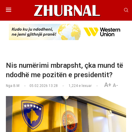
Nis numërimi mbrapsht, çka mund të
ndodhë me pozitën e presidentit?
A+
A-
Nga
B.M
05.02.2026 13:28
1,224
e lexuar