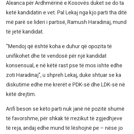
Aleanca për Ardhmërinë e Kosovës duket se do ta
ketë kandidatin e vet. Pal Lekaj nga kjo parti tha ditë
më parë se lideri i partisë, Ramush Haradinaj, mund
të jetë kandidat.
“Mendoj që është koha e duhur që opozita të
unifikohet dhe të vendosë për një kandidat
konsensual, e në këtë rast pse të mos ishte edhe
zoti Haradinaj”, u shpreh Lekaj, duke shtuar se ka
diskutime edhe me krerët e PDK-së dhe LDK-së në
këtë drejtim.
Arifi beson se këto parti nuk janë në pozitë shumë
të favorshme, për shkak të rrezikut të zgjedhjeve
të reja, andaj edhe mund të lëshojnë pe – nëse jo