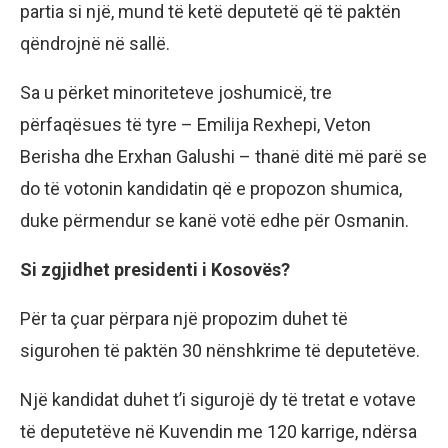
partia si një, mund të ketë deputetë që të paktën
qëndrojnë në sallë.
Sa u përket minoriteteve joshumicë, tre
përfaqësues të tyre – Emilija Rexhepi, Veton
Berisha dhe Erxhan Galushi – thanë ditë më parë se
do të votonin kandidatin që e propozon shumica,
duke përmendur se kanë votë edhe për Osmanin.
Si zgjidhet presidenti i Kosovës?
Për ta çuar përpara një propozim duhet të
sigurohen të paktën 30 nënshkrime të deputetëve.
Një kandidat duhet t’i sigurojë dy të tretat e votave
të deputetëve në Kuvendin me 120 karrige, ndërsa