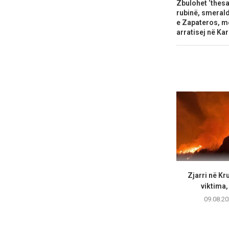
Zbulohet ‘thesar
rubinë, smeral
e Zapateros, me
arratisej në Ka
Zjarri në Kr
viktima,
09.08.20