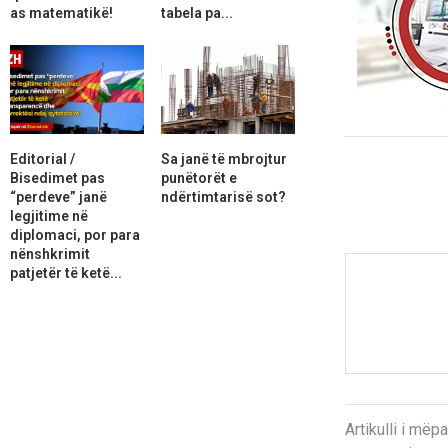
as matematikë!
tabela pa...
Editorial /
Sa janë të mbrojtur
Bisedimet pas
punëtorët e
“perdeve” janë
ndërtimtarisë sot?
legjitime në
diplomaci, por para
nënshkrimit
patjetër të ketë...
Artikulli i më