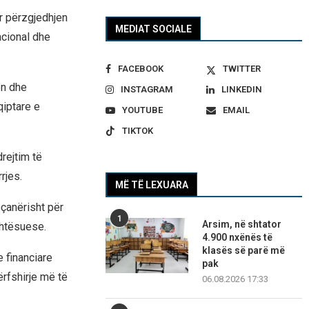
r përzgjedhjen
MEDIAT SOCIALE
acional dhe
FACEBOOK
TWITTER
en dhe
INSTAGRAM
LINKEDIN
qiptare e
YOUTUBE
EMAIL
TIKTOK
rejtim të
rjes.
MË TË LEXUARA
eçanërisht për
1
Arsim, në shtator
htësuese.
4.900 nxënës të
klasës së parë më
e financiare
pak
ërfshirje më të
06.08.2026 17:33