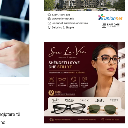
hqiptare të
end.