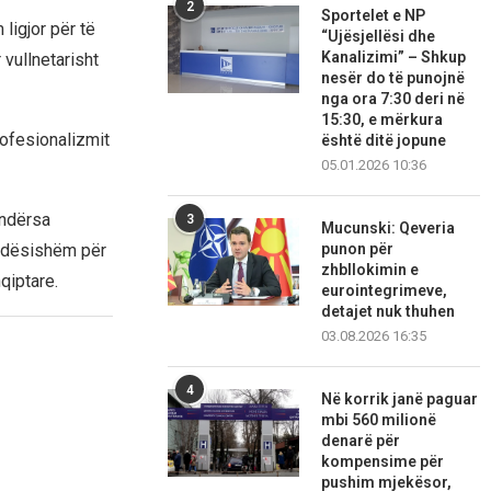
2
Sportelet e NP
ligjor për të
“Ujësjellësi dhe
Kanalizimi” – Shkup
 vullnetarisht
nesër do të punojnë
nga ora 7:30 deri në
15:30, e mërkura
rofesionalizmit
është ditë jopune
05.01.2026 10:36
 ndërsa
3
Mucunski: Qeveria
rëndësishëm për
punon për
zhbllokimin e
qiptare.
eurointegrimeve,
detajet nuk thuhen
03.08.2026 16:35
4
Në korrik janë paguar
mbi 560 milionë
denarë për
kompensime për
pushim mjekësor,