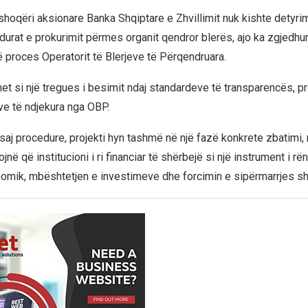
hoqëri aksionare Banka Shqiptare e Zhvillimit nuk kishte detyrim 
durat e prokurimit përmes organit qendror blerës, ajo ka zgjedhur
ë proces Operatorit të Blerjeve të Përqendruara.
et si një tregues i besimit ndaj standardeve të transparencës, p
e të ndjekura nga OBP.
saj procedure, projekti hyn tashmë në një fazë konkrete zbatimi,
ojnë që institucioni i ri financiar të shërbejë si një instrument i 
nomik, mbështetjen e investimeve dhe forcimin e sipërmarrjes sh