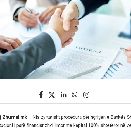
j Zhurnal.mk –
Nis zyrtarisht procedura për ngritjen e Bankës S
titucioni i parë financiar zhvillimor me kapital 100% shtetëror në v