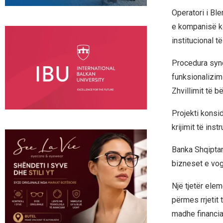
Operatori i Bl
e kompanisë ko
institucional t
Procedura syn
funksionalizim
Zhvillimit të 
Projekti konsi
krijimit të in
Banka Shqiptare
bizneset e vo
Një tjetër elem
përmes rrjetit 
madhe financia