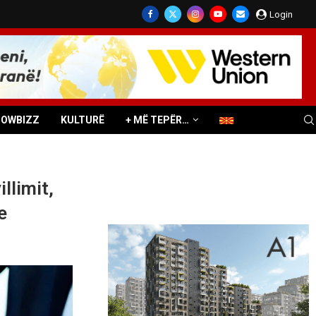
Login
HOWBIZZ
KULTURË
+ MË TEPËR…
llimit,
e