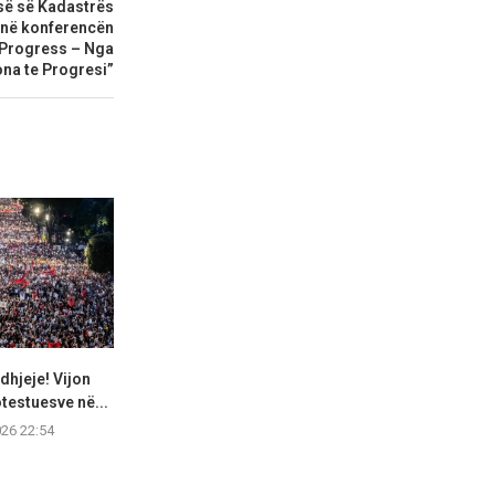
së së Kadastrës
 në konferencën
 Progress – Nga
na te Progresi”
dhjeje! Vijon
Vrasja e 20-vjeçarit Johan
Muaji gusht
testuesve në...
Zuka, Mitropoliti i Korçës:...
maksimal, D
hote
026 22:54
08.08.2026 21:15
08.08.2