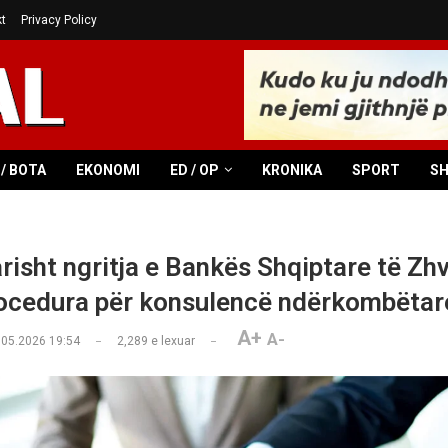
t
Privacy Policy
/ BOTA
EKONOMI
ED / OP
KRONIKA
SPORT
S
risht ngritja e Bankës Shqiptare të Zhvi
ocedura për konsulencë ndërkombëtar
A+
A-
.05.2026 19:54
2,289
e lexuar