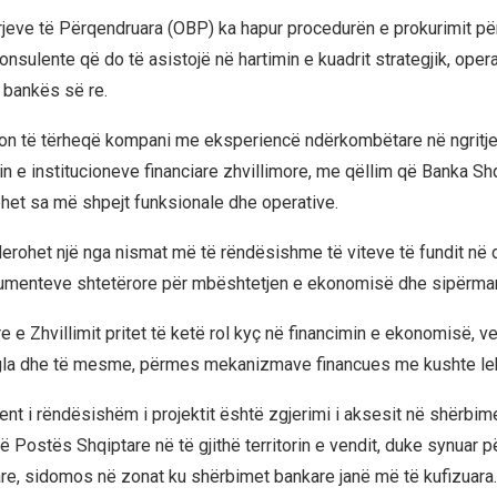
erjeve të Përqendruara (OBP) ka hapur procedurën e prokurimit pë
nsulente që do të asistojë në hartimin e kuadrit strategjik, oper
ë bankës së re.
on të tërheqë kompani me eksperiencë ndërkombëtare në ngritj
in e institucioneve financiare zhvillimore, me qëllim që Banka Sh
bëhet sa më shpejt funksionale dhe operative.
derohet një nga nismat më të rëndësishme të viteve të fundit në d
strumenteve shtetërore për mbështetjen e ekonomisë dhe sipërmar
 e Zhvillimit pritet të ketë rol kyç në financimin e ekonomisë, v
gla dhe të mesme, përmes mekanizmave financues me kushte le
ent i rëndësishëm i projektit është zgjerimi i aksesit në shërbim
të Postës Shqiptare në të gjithë territorin e vendit, duke synuar p
re, sidomos në zonat ku shërbimet bankare janë më të kufizuara.