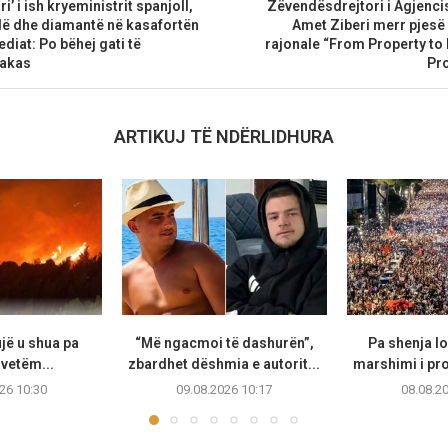
i’ i ish kryeministrit spanjoll,
Zëvendësdrejtori i Agjenci
dë dhe diamantë në kasafortën
Amet Ziberi merr pjesë
diat: Po bëhej gati të
rajonale “From Property to
rakas
Pro
ARTIKUJ TË NDËRLIDHURA
ujë u shua pa
“Më ngacmoi të dashurën”,
Pa shenja lo
 vetëm...
zbardhet dëshmia e autorit...
marshimi i pro
26 10:30
09.08.2026 10:17
08.08.2