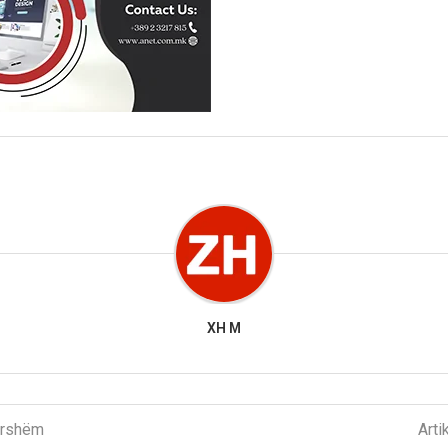
XH M
parshëm
Arti