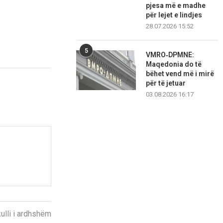
pjesa më e madhe
për lejet e lindjes
28.07.2026 15:52
5
VMRO‑DPMNE:
Maqedonia do të
bëhet vend më i mirë
për të jetuar
03.08.2026 16:17
kulli i ardhshëm