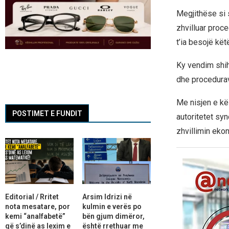
Megjithëse si s
zhvilluar proce
t’ia besojë kët
Ky vendim shih
dhe procedurav
Me nisjen e kë
POSTIMET E FUNDIT
autoritetet syn
zhvillimin eko
Editorial / Rritet
Arsim Idrizi në
nota mesatare, por
kulmin e verës po
kemi “analfabetë”
bën gjum dimëror,
që s’dinë as lexim e
është rrethuar me