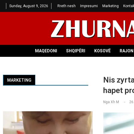
Sunday, August 9, 2026
Rreth nesh
Impresumi
Marketing
Kontak
MAQEDONI
SHQIPËRI
KOSOVË
RAJON 
Nis zyrta
MARKETING
hapet pr
Nga
Xh M
26