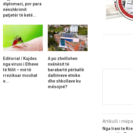
diplomaci, por para
nënshkrimit
patjetër të ketë...
Editorial / Kujdes
A po zhvillohen
nga virusi i Etheve
nxënësit të
të Nilit – më të
barabartë përballë
rrezikuar moshat
dallimeve etnike
e...
dhe shkollave ku
mësojnë?
Artikulli i më
Nga Irani te Kre