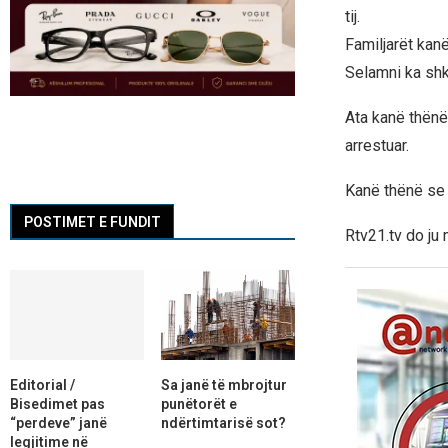
tij.
Familjarët kan
Selamni ka shku
Ata kanë thënë 
arrestuar.
Kanë thënë se p
POSTIMET E FUNDIT
Rtv21.tv do ju 
Editorial /
Sa janë të mbrojtur
Bisedimet pas
punëtorët e
“perdeve” janë
ndërtimtarisë sot?
legjitime në