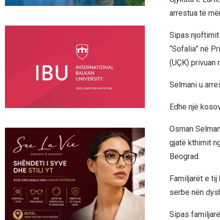
arrestua të më
Sipas njoftimi
“Sofalia” në P
(UÇK) privuan n
Selmani u arre
Edhe një kosov
Osman Selmani 
gjatë kthimit n
Beograd.
Familjarët e ti
serbe nën dysh
Sipas familjar