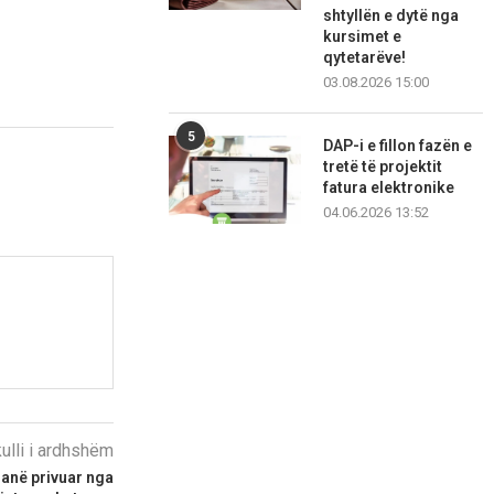
shtyllën e dytë nga
kursimet e
qytetarëve!
03.08.2026 15:00
5
DAP-i e fillon fazën e
tretë të projektit
fatura elektronike
04.06.2026 13:52
kulli i ardhshëm
janë privuar nga