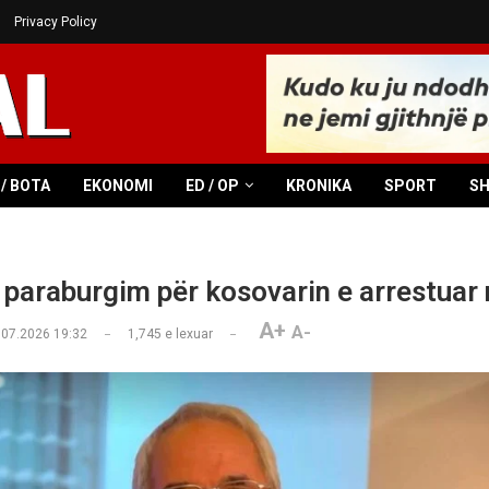
Privacy Policy
/ BOTA
EKONOMI
ED / OP
KRONIKA
SPORT
S
 paraburgim për kosovarin e arrestuar 
A+
A-
.07.2026 19:32
1,745
e lexuar