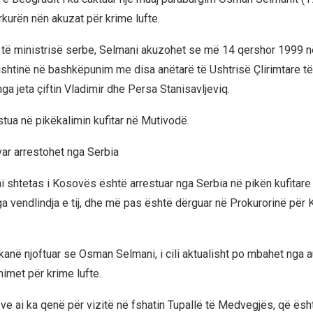
rkurën nën akuzat për krime lufte.
t të ministrisë serbe, Selmani akuzohet se më 14 qershor 1999 n
rishtinë në bashkëpunim me disa anëtarë të Ushtrisë Çlirimtare 
ga jeta çiftin Vladimir dhe Persa Stanisavljeviq.
stua në pikëkalimin kufitar në Mutivodë.
ar arrestohet nga Serbia
shtetas i Kosovës është arrestuar nga Serbia në pikën kufitare
ga vendlindja e tij, dhe më pas është dërguar në Prokurorinë për 
j kanë njoftuar se Osman Selmani, i cili aktualisht po mbahet nga a
imet për krime lufte.
ëve ai ka qenë për vizitë në fshatin Tupallë të Medvegjës, që ësh