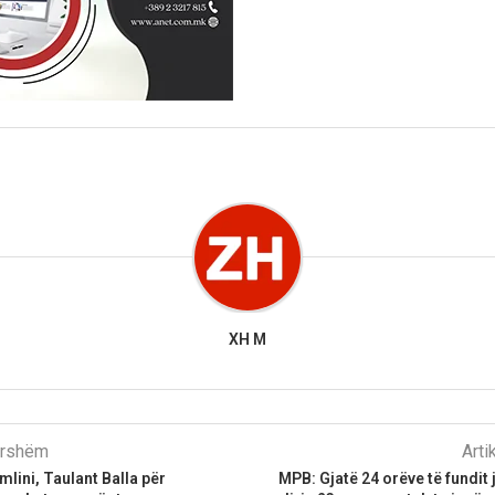
XH M
parshëm
Arti
mlini, Taulant Balla për
MPB: Gjatë 24 orëve të fundit 