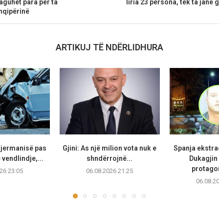
aguhet para për ta
liria 23 persona, tek ta janë
hqipërinë
ARTIKUJ TË NDËRLIDHURA
Gjermanisë pas
Gjini: As një milion vota nuk e
Spanja ekstr
vendlindje,...
shndërrojnë...
Dukagjin 
protagon
26 23:05
06.08.2026 21:25
06.08.2