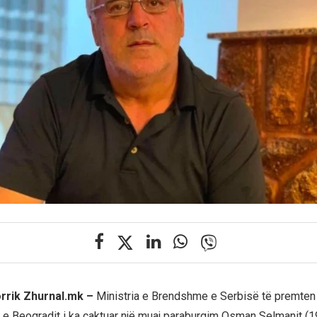
orrik Zhurnal.mk –
Ministria e Brendshme e Serbisë të premten 
 e Beogradit i ka caktuar një muaj paraburgim Osman Selmanit (195