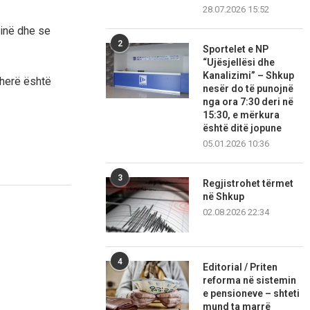
28.07.2026 15:52
tinë dhe se
2
Sportelet e NP
“Ujësjellësi dhe
Kanalizimi” – Shkup
 herë është
nesër do të punojnë
nga ora 7:30 deri në
15:30, e mërkura
është ditë jopune
05.01.2026 10:36
3
Regjistrohet tërmet
në Shkup
02.08.2026 22:34
4
Editorial / Priten
reforma në sistemin
e pensioneve – shteti
mund ta marrë