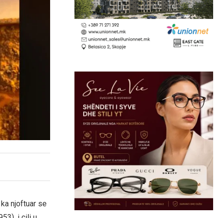
ka njoftuar se
3), i cili u