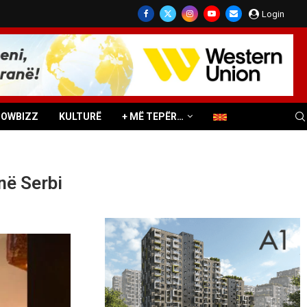
Login
HOWBIZZ
KULTURË
+ MË TEPËR…
në Serbi