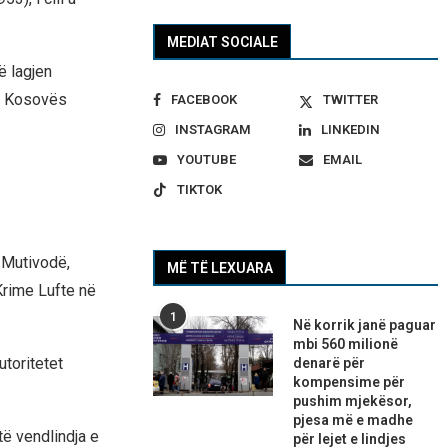
MEDIAT SOCIALE
ë lagjen
të Kosovës
FACEBOOK
TWITTER
INSTAGRAM
LINKEDIN
YOUTUBE
EMAIL
TIKTOK
 Mutivodë,
MË TË LEXUARA
Krime Lufte në
1
Në korrik janë paguar
mbi 560 milionë
utoritetet
denarë për
kompensime për
pushim mjekësor,
pjesa më e madhe
të vendlindja e
për lejet e lindjes