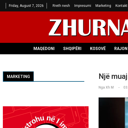
Friday, August 7, 2026
Rreth nesh
Impresumi
Marketing
Kontakt
MAQEDONI
SHQIPËRI
KOSOVË
RAJON 
Një muaj
MARKETING
Nga
Xh M
03