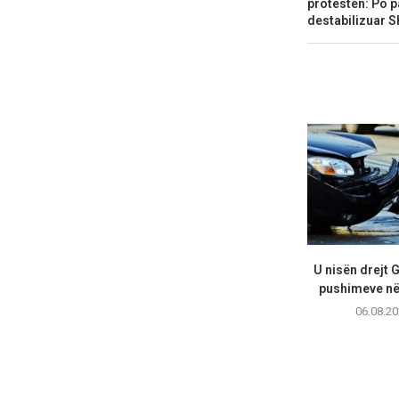
protestën: Po p
destabilizuar S
U nisën drejt 
pushimeve në 
06.08.20