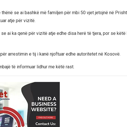
ë thënë se ai bashkë më familjen për mbi 50 vjet jetojnë në Prish
ar atje për vizitë.
se ai ka qenë për vizitë atje edhe disa herë të tjera, por se këtë
ër arrestimin e tij i kanë njoftuar edhe autoritetet në Kosovë.
mbajë të informuar lidhur me këtë rast.