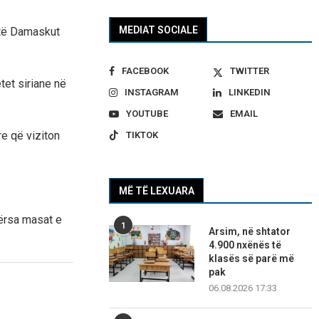
MEDIAT SOCIALE
 të Damaskut
FACEBOOK
TWITTER
tet siriane në
INSTAGRAM
LINKEDIN
YOUTUBE
EMAIL
re që viziton
TIKTOK
MË TË LEXUARA
dërsa masat e
1
Arsim, në shtator
4.900 nxënës të
klasës së parë më
pak
06.08.2026 17:33