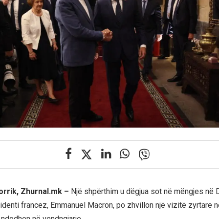
orrik, Zhurnal.mk –
Një shpërthim u dëgjua sot në mëngjes në 
denti francez, Emmanuel Macron, po zhvillon një vizitë zyrtare në
ndodhen në vendngjarje.