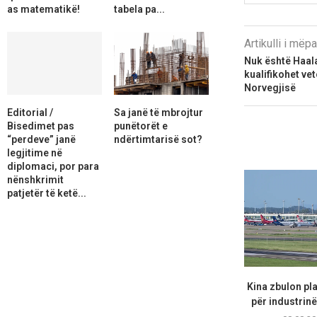
as matematikë!
tabela pa...
Artikulli i më
Nuk është Haala
kualifikohet vet
Norvegjisë
Editorial /
Sa janë të mbrojtur
Bisedimet pas
punëtorët e
“perdeve” janë
ndërtimtarisë sot?
legjitime në
diplomaci, por para
nënshkrimit
patjetër të ketë...
Kina zbulon pl
për industrinë 