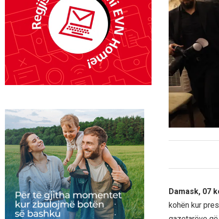
Damask, 07 k
kohën kur presi
gazetarëve që 