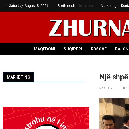
Saturday, August 8, 2026
Rreth nesh
Impresumi
Marketing
Kont
MAQEDONI
SHQIPËRI
KOSOVË
RAJON 
Një shpë
MARKETING
Nga
D. V.
07.