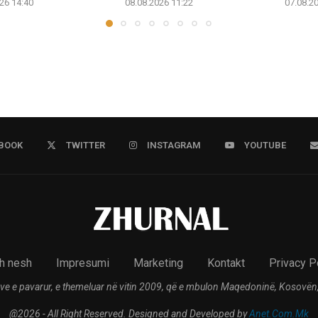
26 14:40
08.08.2026 11:22
07.08.2
BOOK
TWITTER
INSTAGRAM
YOUTUBE
h nesh
Impresumi
Marketing
Kontakt
Privacy P
ve e pavarur, e themeluar në vitin 2009, që e mbulon Maqedoninë, Kosovën,
@2026 - All Right Reserved. Designed and Developed by
Anet.Com.Mk