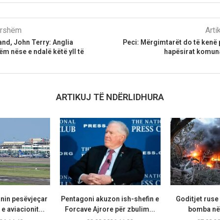
parshëm
Arti
nd, John Terry: Anglia
Peci: Mërgimtarët do të kenë 
ëm nëse e ndalë këtë yll të
hapësirat komuna
ARTIKUJ TË NDËRLIDHURA
anin pesëvjeçar
Pentagoni akuzon ish-shefin e
Goditjet rus
e aviacionit...
Forcave Ajrore për zbulim...
bomba në 