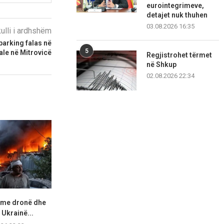
eurointegrimeve,
detajet nuk thuhen
03.08.2026 16:35
kulli i ardhshëm
parking falas në
5
le në Mitrovicë
Regjistrohet tërmet
në Shkup
02.08.2026 22:34
e me dronë dhe
Kryeministri pakistanez thotë
Spanja thirrje
Ukrainë...
se është “i nderuar” për...
Rihapni kufi