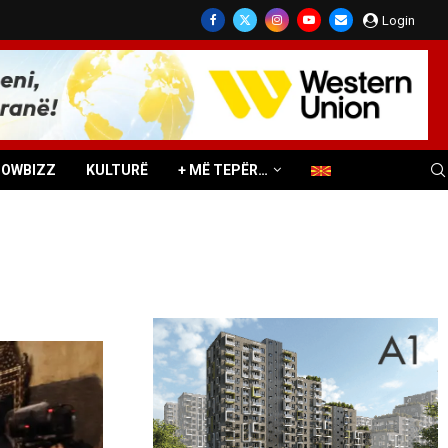
Login
HOWBIZZ
KULTURË
+ MË TEPËR…