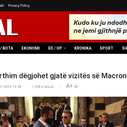
akt
Privacy Policy
/ BOTA
EKONOMI
ED / OP
KRONIKA
SPORT
S
rthim dëgjohet gjatë vizitës së Macron
A+
A-
07.2026 10:38
1,698
e lexuar