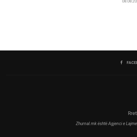
08.08.20
FACE
Rret
Zhurnal.mk është Agjenci e Lajme