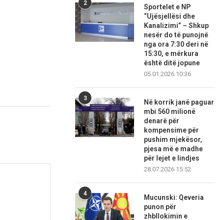
2
Sportelet e NP
“Ujësjellësi dhe
Kanalizimi” – Shkup
nesër do të punojnë
nga ora 7:30 deri në
15:30, e mërkura
është ditë jopune
05.01.2026 10:36
3
Në korrik janë paguar
mbi 560 milionë
denarë për
kompensime për
pushim mjekësor,
pjesa më e madhe
për lejet e lindjes
28.07.2026 15:52
4
Mucunski: Qeveria
punon për
zhbllokimin e