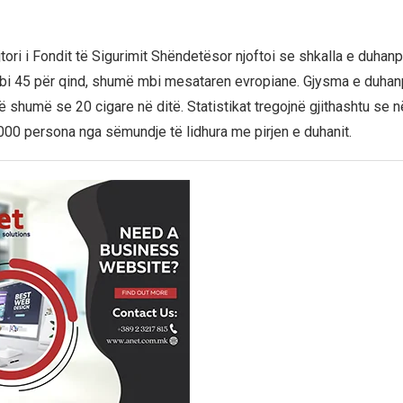
tori i Fondit të Sigurimit Shëndetësor njoftoi se shkalla e duhanpi
 mbi 45 për qind, shumë mbi mesataren evropiane. Gjysma e duha
shumë se 20 cigare në ditë. Statistikat tregojnë gjithashtu se n
.000 persona nga sëmundje të lidhura me pirjen e duhanit.