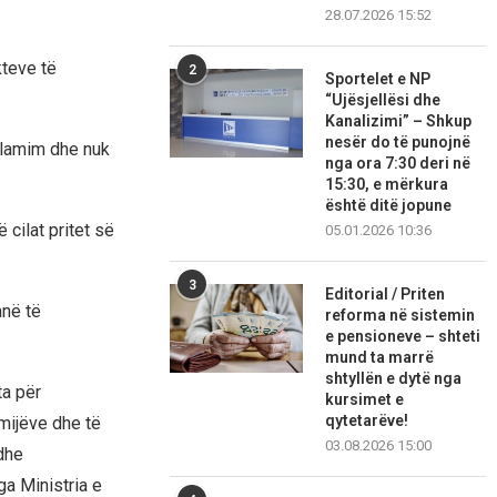
28.07.2026 15:52
kteve të
2
Sportelet e NP
“Ujësjellësi dhe
Kanalizimi” – Shkup
nesër do të punojnë
eklamim dhe nuk
nga ora 7:30 deri në
15:30, e mërkura
është ditë jopune
 cilat pritet së
05.01.2026 10:36
3
Editorial / Priten
anë të
reforma në sistemin
e pensioneve – shteti
mund ta marrë
shtyllën e dytë nga
ta për
kursimet e
qytetarëve!
mijëve dhe të
03.08.2026 15:00
 dhe
ga Ministria e