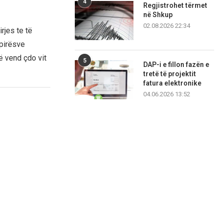
4
Regjistrohet tërmet
në Shkup
02.08.2026 22:34
rjes te të
npirësve
ë vend çdo vit
5
DAP-i e fillon fazën e
tretë të projektit
fatura elektronike
04.06.2026 13:52