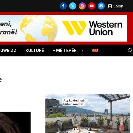
Login
HOWBIZZ
KULTURË
+ MË TEPËR…
e