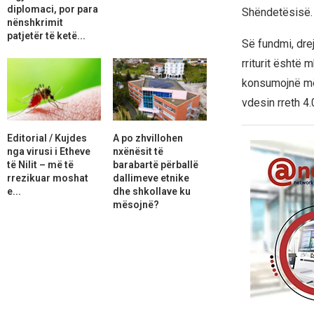
diplomaci, por para
Shëndetësisë.
nënshkrimit
patjetër të ketë...
Së fundmi, drej
rriturit është
konsumojnë më 
vdesin rreth 4
Editorial / Kujdes
A po zhvillohen
nga virusi i Etheve
nxënësit të
të Nilit – më të
barabartë përballë
rrezikuar moshat
dallimeve etnike
e...
dhe shkollave ku
mësojnë?