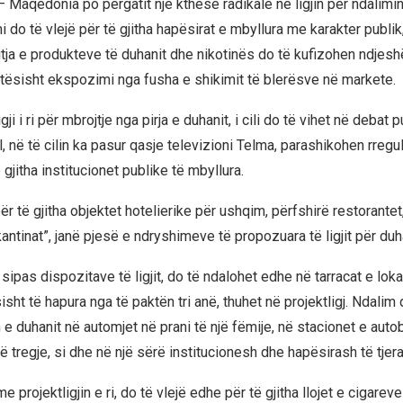
– Maqedonia po përgatit një kthesë radikale në ligjin për ndalimin
i do të vlejë për të gjitha hapësirat e mbyllura me karakter publik
itja e produkteve të duhanit dhe nikotinës do të kufizohen ndjes
lotësisht ekspozimi nga fusha e shikimit të blerësve në markete.
gji i ri për mbrojtje nga pirja e duhanit, i cili do të vihet në debat 
l, në të cilin ka pasur qasje televizioni Telma, parashikohen rreg
 gjitha institucionet publike të mbyllura.
ër të gjitha objektet hotelierike për ushqim, përfshirë restorantet,
ntinat”, janë pjesë e ndryshimeve të propozuara të ligjit për duh
, sipas dispozitave të ligjit, do të ndalohet edhe në tarracat e lok
isht të hapura nga të paktën tri anë, thuhet në projektligj. Ndalim
n e duhanit në automjet në prani të një fëmije, në stacionet e aut
 tregje, si dhe në një sërë institucionesh dhe hapësirash të tjera
 me projektligjin e ri, do të vlejë edhe për të gjitha llojet e cigarev