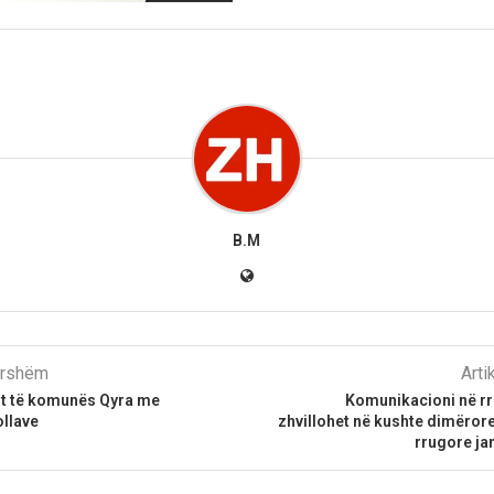
B.M
parshëm
Arti
it të komunës Qyra me
Komunikacioni në rr
ollave
zhvillohet në kushte dimërore,
rrugore ja