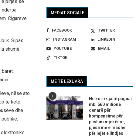
 e pirjes së
, ndërsa
MEDIAT SOCIALE
hëm. Cigareve
FACEBOOK
TWITTER
INSTAGRAM
LINKEDIN
publik. Sipas
YOUTUBE
EMAIL
ulla shumë
TIKTOK
 baret,
anin.
MË TË LEXUARA
aleve, nëse ato
1
Në korrik janë paguar
 do të ketë
mbi 560 milionë
obusëve dhe
denarë për
kompensime për
 publike.
pushim mjekësor,
pjesa më e madhe
e elektronike
për lejet e lindjes