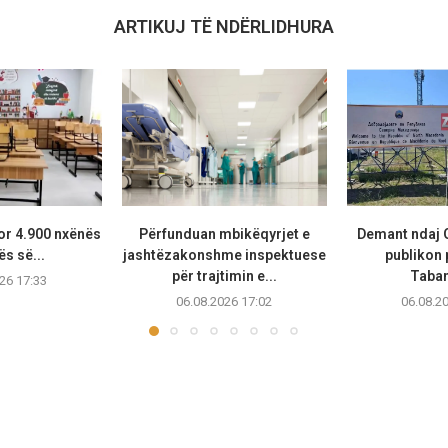
ARTIKUJ TË NDËRLIDHURA
or 4.900 nxënës
Përfunduan mbikëqyrjet e
Demant ndaj 
ës së...
jashtëzakonshme inspektuese
publikon
për trajtimin e...
Taban
26 17:33
06.08.2026 17:02
06.08.2