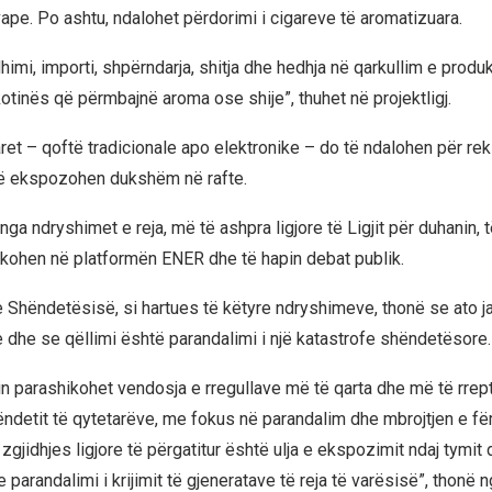
vape. Po ashtu, ndalohet përdorimi i cigareve të aromatizuara.
imi, importi, shpërndarja, shitja dhe hedhja në qarkullim e produ
otinës që përmbajnë aroma ose shije”, thuhet në projektligj.
garet – qoftë tradicionale apo elektronike – do të ndalohen për r
të ekspozohen dukshëm në rafte.
nga ndryshimet e reja, më të ashpra ligjore të Ligjit për duhanin, të
likohen në platformën ENER dhe të hapin debat publik.
e Shëndetësisë, si hartues të këtyre ndryshimeve, thonë se ato j
e se qëllimi është parandalimi i një katastrofe shëndetësore.
jin parashikohet vendosja e rregullave më të qarta dhe më të rrep
ëndetit të qytetarëve, me fokus në parandalim dhe mbrojtjen e fë
 i zgjidhjes ligjore të përgatitur është ulja e ekspozimit ndaj tymit
parandalimi i krijimit të gjeneratave të reja të varësisë”, thonë n