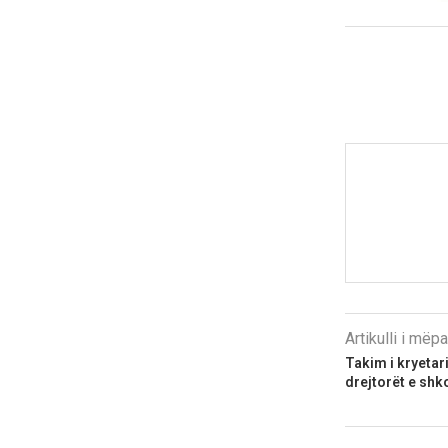
Artikulli i më
Takim i kryetar
drejtorët e shk