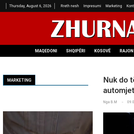
Thursday, August 6, 2026
Rreth nesh
Impresumi
Marketing
Kont
MAQEDONI
SHQIPËRI
KOSOVË
RAJON 
Nuk do t
MARKETING
automje
Nga
B.M
09.