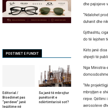
dhe pajisjeve 
“Ndalohet prodh
duhanit dhe nik
Gjithashtu, ci
do të lejohen 
Këto janë disa 
POSTIMET E FUNDIT
shpejti të pub
Nga Ministria 
domosdoshme dh
“Me projektlig
mbrojtjen e sh
Editorial /
Sa janë të mbrojtur
Bisedimet pas
punëtorët e
rinjve. Qëllimi
“perdeve” janë
ndërtimtarisë sot?
aerosoleve dhe 
legjitime në