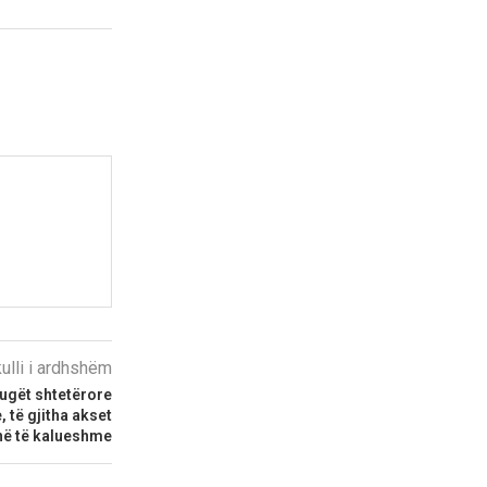
kulli i ardhshëm
ugët shtetërore
 të gjitha akset
në të kalueshme