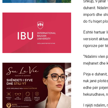
Shkup, 9 janar 
duhanit. Ndalim
importi dhe sh
do t’u hiqet p
Është hartuar li
versionit aktua
rigoroze për të
“Ndalimi vlen p
mejhanet dhe ka
Pirja e duhanit
nuk janë plotës
edhe për pirje
hekurudhave, në
I njëjti ndalim,