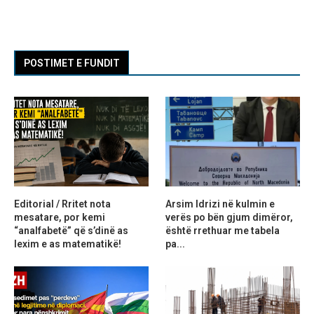
POSTIMET E FUNDIT
Editorial / Rritet nota
Arsim Idrizi në kulmin e
mesatare, por kemi
verës po bën gjum dimëror,
“analfabetë” që s’dinë as
është rrethuar me tabela
lexim e as matematikë!
pa...