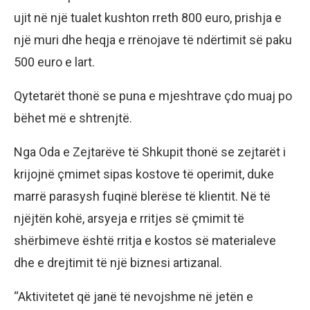
ujit në një tualet kushton rreth 800 euro, prishja e
një muri dhe heqja e rrënojave të ndërtimit së paku
500 euro e lart.
Qytetarët thonë se puna e mjeshtrave çdo muaj po
bëhet më e shtrenjtë.
Nga Oda e Zejtarëve të Shkupit thonë se zejtarët i
krijojnë çmimet sipas kostove të operimit, duke
marrë parasysh fuqinë blerëse të klientit. Në të
njëjtën kohë, arsyeja e rritjes së çmimit të
shërbimeve është rritja e kostos së materialeve
dhe e drejtimit të një biznesi artizanal.
“Aktivitetet që janë të nevojshme në jetën e