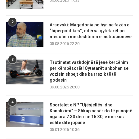
06.08.2026 17:33
2
Arsovski: Maqedonia po hyn në fazën e
“hiperpolitikës”, ndërsa qytetarët po
mësohen me dështimin e institucioneve
05.08.2026 22:20
3
Trotinetet vazhdojnë të jenë kërcënim
për këmbësorët! Qytetarët ankohen se
vozisin shpejt dhe ka rrezik të të
godasin
09.08.2026 20:08
4
Sportelet e NP “Ujësjellësi dhe
Kanalizimi” – Shkup nesër do të punojnë
nga ora 7:30 deri në 15:30, e mërkura
është ditë jopune
05.01.2026 10:36