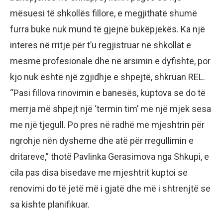
mësuesi të shkollës fillore, e megjithatë shumë
furra buke nuk mund të gjejnë bukëpjekës. Ka një
interes në rritje për t’u regjistruar në shkollat e
mesme profesionale dhe në arsimin e dyfishtë, por
kjo nuk është një zgjidhje e shpejtë, shkruan REL.
“Pasi fillova rinovimin e banesës, kuptova se do të
merrja më shpejt një ‘termin tim’ me një mjek sesa
me një tjegull. Po pres në radhë me mjeshtrin për
ngrohje nën dysheme dhe atë për rregullimin e
dritareve,” thotë Pavlinka Gerasimova nga Shkupi, e
cila pas disa bisedave me mjeshtrit kuptoi se
renovimi do të jetë më i gjatë dhe më i shtrenjtë se
sa kishte planifikuar.