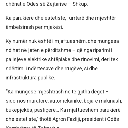
dhënat e Odës së Zejtarisë – Shkup.
Ka parukierë dhe estetiste, furrtarë dhe mjeshtër
ëmbëlsirash për mjekësi.
Ky numër nuk është i mjaftueshëm, dhe mungesa
ndihet në jetën e përditshme – që nga riparimi i
pajisjeve elektrike shtëpiake dhe rinovimi, deri tek
ndërtimi i ndërtesave dhe rrugëve, si dhe
infrastruktura publike.
“Ka mungesë mjeshtrash në të gjitha degët –
sidomos muratorë, automekanikë, bojarë makinash,
bukëpjekës, pastiçerë… Ka mjaftueshëm parukierë
dhe estetiste,” thotë Agron Fazliji, president i Odës