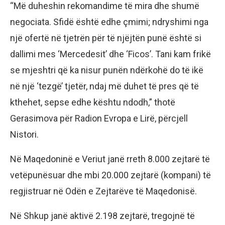
“Më duheshin rekomandime të mira dhe shumë
negociata. Sfidë është edhe çmimi; ndryshimi nga
një ofertë në tjetrën për të njëjtën punë është si
dallimi mes ‘Mercedesit’ dhe ‘Ficos’. Tani kam frikë
se mjeshtri që ka nisur punën ndërkohë do të ikë
në një ‘tezgë’ tjetër, ndaj më duhet të pres që të
kthehet, sepse edhe kështu ndodh,” thotë
Gerasimova për Radion Evropa e Lirë, përcjell
Nistori.
Në Maqedoninë e Veriut janë rreth 8.000 zejtarë të
vetëpunësuar dhe mbi 20.000 zejtarë (kompani) të
regjistruar në Odën e Zejtarëve të Maqedonisë.
Në Shkup janë aktivë 2.198 zejtarë, tregojnë të