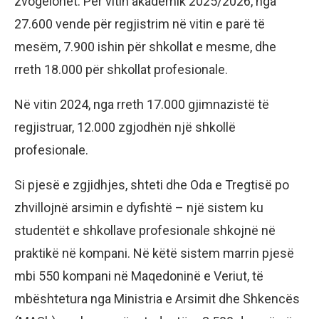
zvogëlohet. Për vitin akademik 2025/2026, nga
27.600 vende për regjistrim në vitin e parë të
mesëm, 7.900 ishin për shkollat e mesme, dhe
rreth 18.000 për shkollat profesionale.
Në vitin 2024, nga rreth 17.000 gjimnazistë të
regjistruar, 12.000 zgjodhën një shkollë
profesionale.
Si pjesë e zgjidhjes, shteti dhe Oda e Tregtisë po
zhvillojnë arsimin e dyfishtë – një sistem ku
studentët e shkollave profesionale shkojnë në
praktikë në kompani. Në këtë sistem marrin pjesë
mbi 550 kompani në Maqedoninë e Veriut, të
mbështetura nga Ministria e Arsimit dhe Shkencës