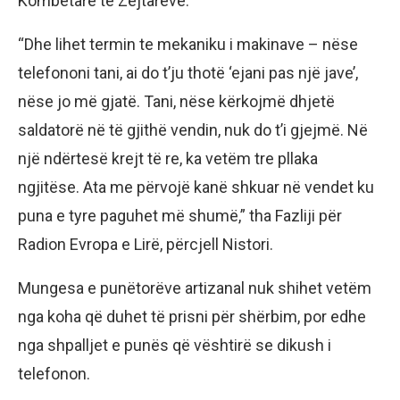
Kombëtare të Zejtarëve.
“Dhe lihet termin te mekaniku i makinave – nëse
telefononi tani, ai do t’ju thotë ‘ejani pas një jave’,
nëse jo më gjatë. Tani, nëse kërkojmë dhjetë
saldatorë në të gjithë vendin, nuk do t’i gjejmë. Në
një ndërtesë krejt të re, ka vetëm tre pllaka
ngjitëse. Ata me përvojë kanë shkuar në vendet ku
puna e tyre paguhet më shumë,” tha Fazliji për
Radion Evropa e Lirë, përcjell Nistori.
Mungesa e punëtorëve artizanal nuk shihet vetëm
nga koha që duhet të prisni për shërbim, por edhe
nga shpalljet e punës që vështirë se dikush i
telefonon.