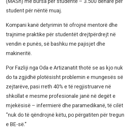
(MASh) me bursa për studentë – 3.500 denarë për
student për nëntë muaj.
Kompani kanë detyrimin të ofrojnë mentorë dhe
trajnime praktike për studentët drejtpërdrejt në
vendin e punës, së bashku me pajisjet dhe
makineritë.
Por Fazliji nga Oda e Artizanatit thotë se as kjo nuk
do ta zgjidhë plotësisht problemin e mungesës së
zejtarëve, pasi rreth 40% e të regjistruarve në
shkollat e mesme profesionale janë në degët e
mjekësisë – infermierë dhe paramedikanë, të cilët
“nuk do të qëndrojnë këtu, po përgatiten për tregun
e BE-së.”