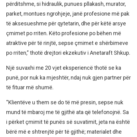
përditshme, si hidraulik, punues pllakash, murator,
parket, montues ngrohjeje, janë profesione më pak
të aksesueshme për qytetarin, dhe për këtë arsye
çmimet po rriten. Këto profesione po bëhen më
atraktive për të rinjtë, sepse çmimet e shërbimeve
po rriten,” thotë drejtori ekzekutiv i Anetaraft Shkup.
Një suvaxhi me 20 vjet eksperiencë thotë se ka
punë, por nuk ka mjeshtër, ndaj nuk gjen partner për
të fituar më shumë.
“Klientëve u them se do të më presin, sepse nuk
mund të mbaroj me të gjithë ata që telefonojnë. Sa
i përket çmimit të punës së suvatimit, jeta na është
bërë më e shtrenjtë për të gjithë; materialet dhe