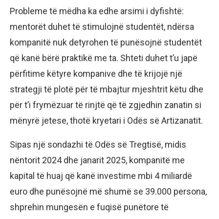
Probleme të mëdha ka edhe arsimi i dyfishtë:
mentorët duhet të stimulojnë studentët, ndërsa
kompanitë nuk detyrohen të punësojnë studentët
që kanë bërë praktikë me ta. Shteti duhet t’u japë
përfitime këtyre kompanive dhe të krijojë një
strategji të plotë për të mbajtur mjeshtrit këtu dhe
për t’i frymëzuar të rinjtë që të zgjedhin zanatin si
mënyrë jetese, thotë kryetari i Odës së Artizanatit.
Sipas një sondazhi të Odës së Tregtisë, midis
nëntorit 2024 dhe janarit 2025, kompanitë me
kapital të huaj që kanë investime mbi 4 miliardë
euro dhe punësojnë më shumë se 39.000 persona,
shprehin mungesën e fuqisë punëtore të