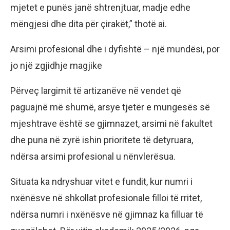
mjetet e punës janë shtrenjtuar, madje edhe
mëngjesi dhe dita për çirakët,” thotë ai.
Arsimi profesional dhe i dyfishtë – një mundësi, por
jo një zgjidhje magjike
Përveç largimit të artizanëve në vendet që
paguajnë më shumë, arsye tjetër e mungesës së
mjeshtrave është se gjimnazet, arsimi në fakultet
dhe puna në zyrë ishin prioritete të detyruara,
ndërsa arsimi profesional u nënvlerësua.
Situata ka ndryshuar vitet e fundit, kur numri i
nxënësve në shkollat profesionale filloi të rritet,
ndërsa numri i nxënësve në gjimnaz ka filluar të