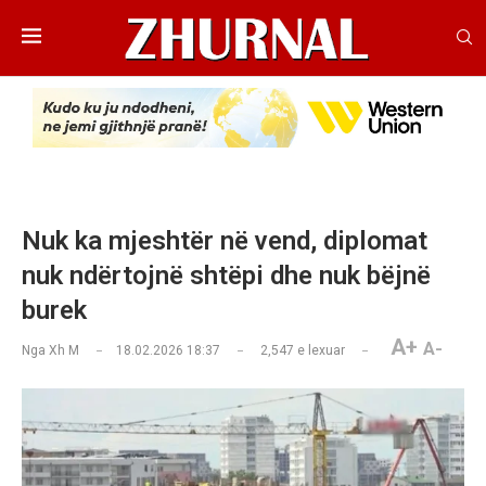
Nuk ka mjeshtër në vend, diplomat
nuk ndërtojnë shtëpi dhe nuk bëjnë
burek
A+
A-
Nga
Xh M
18.02.2026 18:37
2,547
e lexuar