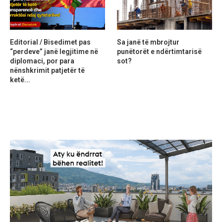
Editorial / Bisedimet pas
Sa janë të mbrojtur
“perdeve” janë legjitime në
punëtorët e ndërtimtarisë
diplomaci, por para
sot?
nënshkrimit patjetër të
ketë...