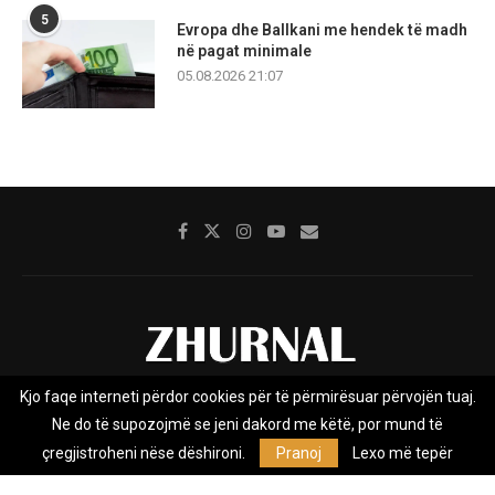
5
Evropa dhe Ballkani me hendek të madh
në pagat minimale
05.08.2026 21:07
Kjo faqe interneti përdor cookies për të përmirësuar përvojën tuaj.
Rreth nesh
Impresumi
Marketing
Kontakt
Ne do të supozojmë se jeni dakord me këtë, por mund të
Privacy Policy
çregjistroheni nëse dëshironi.
Pranoj
Lexo më tepër
Zhurnal.mk është Agjenci e Lajmeve e pavarur, e themeluar në vitin