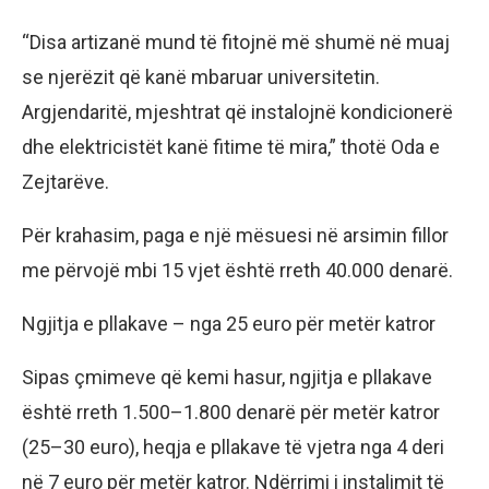
“Disa artizanë mund të fitojnë më shumë në muaj
se njerëzit që kanë mbaruar universitetin.
Argjendaritë, mjeshtrat që instalojnë kondicionerë
dhe elektricistët kanë fitime të mira,” thotë Oda e
Zejtarëve.
Për krahasim, paga e një mësuesi në arsimin fillor
me përvojë mbi 15 vjet është rreth 40.000 denarë.
Ngjitja e pllakave – nga 25 euro për metër katror
Sipas çmimeve që kemi hasur, ngjitja e pllakave
është rreth 1.500–1.800 denarë për metër katror
(25–30 euro), heqja e pllakave të vjetra nga 4 deri
në 7 euro për metër katror. Ndërrimi i instalimit të