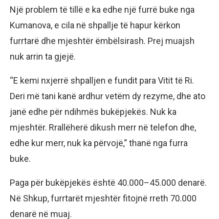
Një problem të tillë e ka edhe një furrë buke nga
Kumanova, e cila në shpallje të hapur kërkon
furrtarë dhe mjeshtër ëmbëlsirash. Prej muajsh
nuk arrin ta gjejë.
“E kemi nxjerrë shpalljen e fundit para Vitit të Ri.
Deri më tani kanë ardhur vetëm dy rezyme, dhe ato
janë edhe për ndihmës bukëpjekës. Nuk ka
mjeshtër. Rrallëherë dikush merr në telefon dhe,
edhe kur merr, nuk ka përvojë,” thanë nga furra
buke.
Paga për bukëpjekës është 40.000–45.000 denarë.
Në Shkup, furrtarët mjeshtër fitojnë rreth 70.000
denarë në muaj.