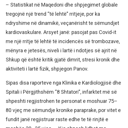
– Statistikat në Maqedoni dhe shpjegimet globale
tregojnë një trend “të lehtë” rritjeje, por ka
ndryshime në dinamikë, veçanërisht te sëmundjet
kardiovaskulare. Arsyet janë: pasojat pas Covid-it
me një rritje të lehtë të incidencës së trombozave,
mënyra e jetesës, niveli i lartë i ndotjes së ajrit në
Shkup që është kritik gjatë dimrit, stresi kronik dhe
aktiviteti i lartë fizik, shpjegon Panov.
Sipas disa raporteve nga Klinika e Kardiologjisë dhe
Spitali i Përgjithshëm “8 Shtatori”, infarktet më së
shpeshti regjistrohen te personat e moshuar 75–
80 vjeç me sëmundje kronike paraprake, por vitet e
fundit janë regjistruar raste edhe te të rinjtë e