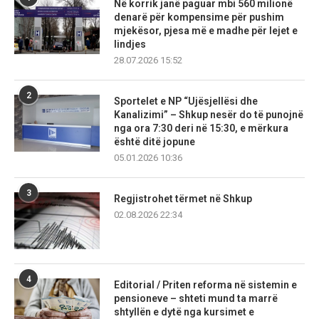
Në korrik janë paguar mbi 560 milionë
denarë për kompensime për pushim
mjekësor, pjesa më e madhe për lejet e
lindjes
28.07.2026 15:52
2
Sportelet e NP “Ujësjellësi dhe
Kanalizimi” – Shkup nesër do të punojnë
nga ora 7:30 deri në 15:30, e mërkura
është ditë jopune
05.01.2026 10:36
3
Regjistrohet tërmet në Shkup
02.08.2026 22:34
4
Editorial / Priten reforma në sistemin e
pensioneve – shteti mund ta marrë
shtyllën e dytë nga kursimet e