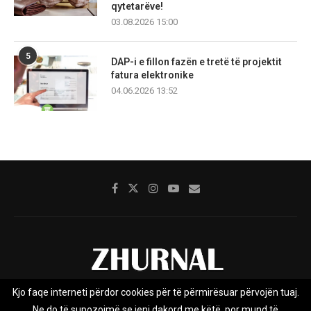
qytetarëve!
03.08.2026 15:00
5
DAP-i e fillon fazën e tretë të projektit
fatura elektronike
04.06.2026 13:52
Kjo faqe interneti përdor cookies për të përmirësuar përvojën tuaj.
Rreth nesh
Impresumi
Marketing
Kontakt
Ne do të supozojmë se jeni dakord me këtë, por mund të