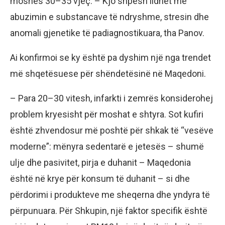
moshës 30–35 vjeç. – Kjo shpesh lidhet me
abuzimin e substancave të ndryshme, stresin dhe
anomali gjenetike të padiagnostikuara, tha Panov.
Ai konfirmoi se ky është pa dyshim një nga trendet
më shqetësuese për shëndetësinë në Maqedoni.
– Para 20–30 vitesh, infarkti i zemrës konsiderohej
problem kryesisht për moshat e shtyra. Sot kufiri
është zhvendosur më poshtë për shkak të “vesëve
moderne”: mënyra sedentarë e jetesës – shumë
ulje dhe pasivitet, pirja e duhanit – Maqedonia
është në krye për konsum të duhanit – si dhe
përdorimi i produkteve me sheqerna dhe yndyra të
përpunuara. Për Shkupin, një faktor specifik është