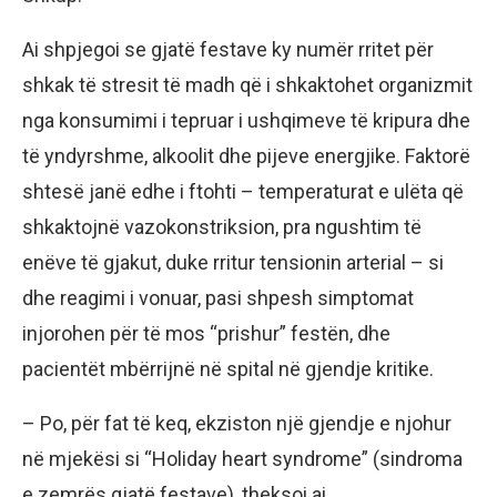
Ai shpjegoi se gjatë festave ky numër rritet për
shkak të stresit të madh që i shkaktohet organizmit
nga konsumimi i tepruar i ushqimeve të kripura dhe
të yndyrshme, alkoolit dhe pijeve energjike. Faktorë
shtesë janë edhe i ftohti – temperaturat e ulëta që
shkaktojnë vazokonstriksion, pra ngushtim të
enëve të gjakut, duke rritur tensionin arterial – si
dhe reagimi i vonuar, pasi shpesh simptomat
injorohen për të mos “prishur” festën, dhe
pacientët mbërrijnë në spital në gjendje kritike.
– Po, për fat të keq, ekziston një gjendje e njohur
në mjekësi si “Holiday heart syndrome” (sindroma
e zemrës gjatë festave), theksoi ai.