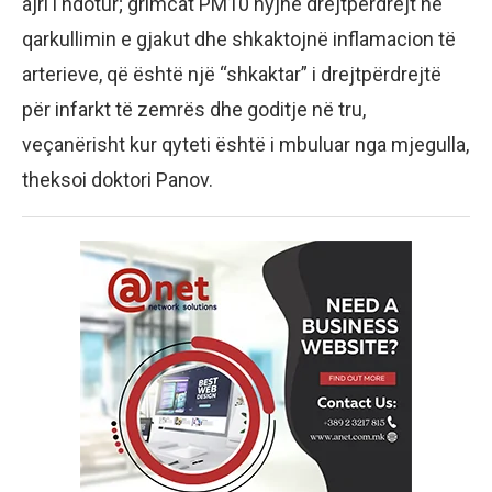
ajri i ndotur; grimcat PM10 hyjnë drejtpërdrejt në
qarkullimin e gjakut dhe shkaktojnë inflamacion të
arterieve, që është një “shkaktar” i drejtpërdrejtë
për infarkt të zemrës dhe goditje në tru,
veçanërisht kur qyteti është i mbuluar nga mjegulla,
theksoi doktori Panov.