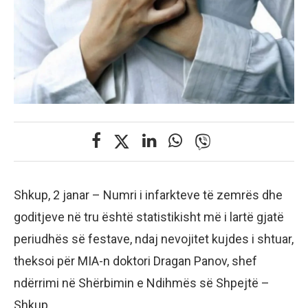
Shkup, 2 janar – Numri i infarkteve të zemrës dhe
goditjeve në tru është statistikisht më i lartë gjatë
periudhës së festave, ndaj nevojitet kujdes i shtuar,
theksoi për MIA-n doktori Dragan Panov, shef
ndërrimi në Shërbimin e Ndihmës së Shpejtë –
Shkup.