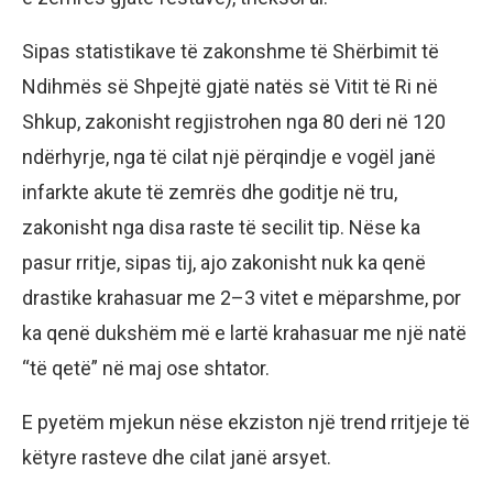
Sipas statistikave të zakonshme të Shërbimit të
Ndihmës së Shpejtë gjatë natës së Vitit të Ri në
Shkup, zakonisht regjistrohen nga 80 deri në 120
ndërhyrje, nga të cilat një përqindje e vogël janë
infarkte akute të zemrës dhe goditje në tru,
zakonisht nga disa raste të secilit tip. Nëse ka
pasur rritje, sipas tij, ajo zakonisht nuk ka qenë
drastike krahasuar me 2–3 vitet e mëparshme, por
ka qenë dukshëm më e lartë krahasuar me një natë
“të qetë” në maj ose shtator.
E pyetëm mjekun nëse ekziston një trend rritjeje të
këtyre rasteve dhe cilat janë arsyet.