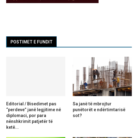
POSTIMET E FUNDIT
Editorial / Bisedimet pas
Sa janë të mbrojtur
“perdeve” janë legjitime në
punëtorët e ndërtimtarisë
diplomaci, por para
sot?
nënshkrimit patjetër të
ketë...