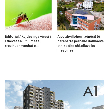
Editorial / Kujdes nga virusi i
A po zhvillohen nxënësit të
Etheve të Nilit – më të
barabartë përballë dallimeve
rrezikuar moshat e...
etnike dhe shkollave ku
mësojnë?