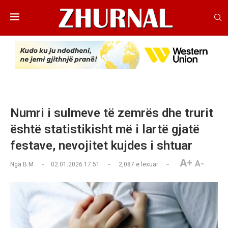
Numri i sulmeve të zemrës dhe trurit
është statistikisht më i lartë gjatë
festave, nevojitet kujdes i shtuar
A+
A-
Nga
B.M
02.01.2026 17:51
2,087
e lexuar