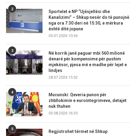
2
Sportelet e NP “Ujësjellësi dhe
Kanalizimi” – Shkup nesër do të punojnë
nga ora 7:30 deri në 15:30, e mërkura
është ditë jopune
05.01.2026 10:36
3
Në korrik janë paguar mbi 560 milionë
denarë për kompensime për pushim
mjekësor, pjesa më e madhe për lejet e
lindjes
28.07.2026 15:52
4
Mucunski: Qeveria punon për
zhbllokimin e eurointegrimeve, detajet
nuk thuhen
03.08.2026 16:35
5
Regjistrohet tërmet në Shkup