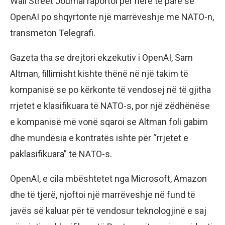
Wall Street Journal raportoi për herë të parë se
OpenAI po shqyrtonte një marrëveshje me NATO-n,
transmeton Telegrafi.
Gazeta tha se drejtori ekzekutiv i OpenAI, Sam
Altman, fillimisht kishte thënë në një takim të
kompanisë se po kërkonte të vendosej në të gjitha
rrjetet e klasifikuara të NATO-s, por një zëdhënëse
e kompanisë më vonë sqaroi se Altman foli gabim
dhe mundësia e kontratës ishte për “rrjetet e
paklasifikuara” të NATO-s.
OpenAI, e cila mbështetet nga Microsoft, Amazon
dhe të tjerë, njoftoi një marrëveshje në fund të
javës së kaluar për të vendosur teknologjinë e saj