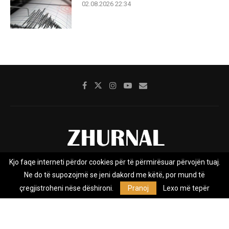
02.08.2026 22:34
Kjo faqe interneti përdor cookies për të përmirësuar përvojën tuaj.
Rreth nesh
Impresumi
Marketing
Kontakt
Ne do të supozojmë se jeni dakord me këtë, por mund të
Privacy Policy
çregjistroheni nëse dëshironi.
Pranoj
Lexo më tepër
Zhurnal.mk është Agjenci e Lajmeve e pavarur, e themeluar në vitin
2009, që e mbulon Maqedoninë, Kosovën, Shqipërinë edhe lajmet
nga bota.