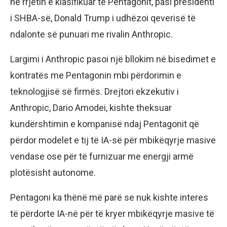
në rrjetin e klasifikuar të Pentagonit, pasi presidenti
i SHBA-së, Donald Trump i udhëzoi qeverisë të
ndalonte së punuari me rivalin Anthropic.
Largimi i Anthropic pasoi një bllokim në bisedimet e
kontratës me Pentagonin mbi përdorimin e
teknologjisë së firmës. Drejtori ekzekutiv i
Anthropic, Dario Amodei, kishte theksuar
kundërshtimin e kompanisë ndaj Pentagonit që
përdor modelet e tij të IA-së për mbikëqyrje masive
vendase ose për të furnizuar me energji armë
plotësisht autonome.
Pentagoni ka thënë më parë se nuk kishte interes
të përdorte IA-në për të kryer mbikëqyrje masive të