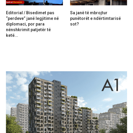
Editorial / Bisedimet pas
Sa janë të mbrojtur
“perdeve” janë legjitime në
punëtorët e ndërtimtarisë
diplomaci, por para
sot?
nënshkrimit patjetër të
ketë...