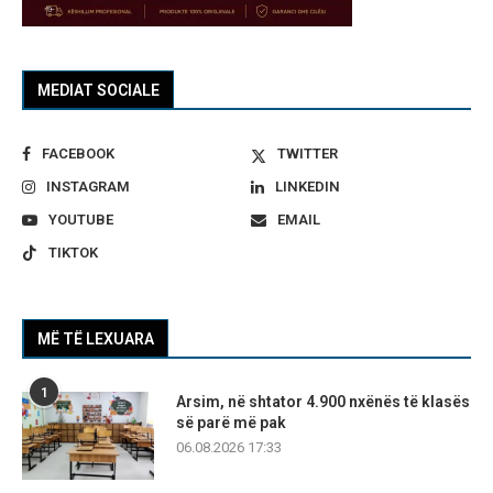
MEDIAT SOCIALE
FACEBOOK
TWITTER
INSTAGRAM
LINKEDIN
YOUTUBE
EMAIL
TIKTOK
MË TË LEXUARA
1
Arsim, në shtator 4.900 nxënës të klasës
së parë më pak
06.08.2026 17:33