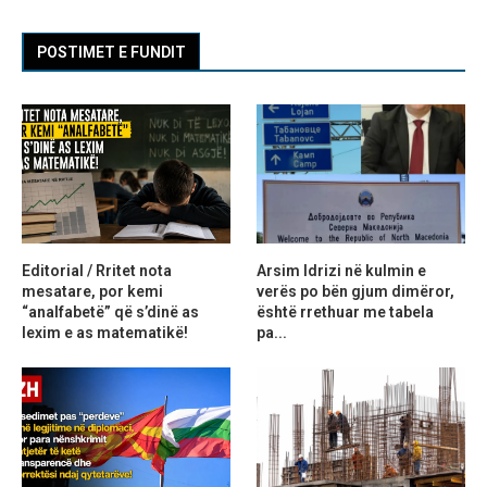
POSTIMET E FUNDIT
Editorial / Rritet nota
Arsim Idrizi në kulmin e
mesatare, por kemi
verës po bën gjum dimëror,
“analfabetë” që s’dinë as
është rrethuar me tabela
lexim e as matematikë!
pa...