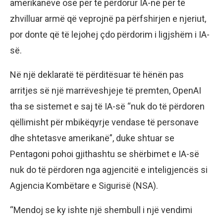
amerikanëve ose për të përdorur IA-në për të
zhvilluar armë që veprojnë pa përfshirjen e njeriut,
por donte që të lejohej çdo përdorim i ligjshëm i IA-
së.
Në një deklaratë të përditësuar të hënën pas
arritjes së një marrëveshjeje të premten, OpenAI
tha se sistemet e saj të IA-së “nuk do të përdoren
qëllimisht për mbikëqyrje vendase të personave
dhe shtetasve amerikanë”, duke shtuar se
Pentagoni pohoi gjithashtu se shërbimet e IA-së
nuk do të përdoren nga agjencitë e inteligjencës si
Agjencia Kombëtare e Sigurisë (NSA).
“Mendoj se ky ishte një shembull i një vendimi