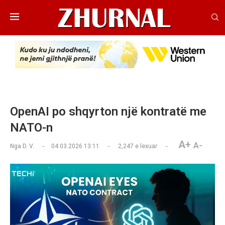
OpenAI po shqyrton një kontratë me
NATO-n
A+
A-
Nga
D. V.
04.03.2026 13:11
2,247
e lexuar