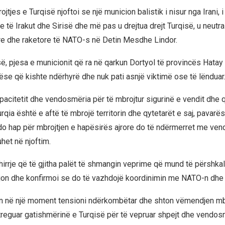
jtjes e Turqisë njoftoi se një municion balistik i nisur nga Irani, i 
e të Irakut dhe Sirisë dhe më pas u drejtua drejt Turqisë, u neutr
ore dhe raketore të NATO-s në Detin Mesdhe Lindor.
ë, pjesa e municionit që ra në qarkun Dortyol të provincës Hatay 
ëse që kishte ndërhyrë dhe nuk pati asnjë viktimë ose të lënduar
apacitetit dhe vendosmëria për të mbrojtur sigurinë e vendit dhe 
Turqia është e aftë të mbrojë territorin dhe qytetarët e saj, pavarë
Çdo hap për mbrojtjen e hapësirës ajrore do të ndërmerret me ve
uhet në njoftim.
thirrje që të gjitha palët të shmangin veprime që mund të përshka
rajon dhe konfirmoi se do të vazhdojë koordinimin me NATO-n dhe a
en në një moment tensioni ndërkombëtar dhe shton vëmendjen mb
 treguar gatishmërinë e Turqisë për të vepruar shpejt dhe vendos