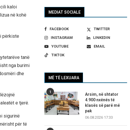
cili kaloi
MEDIAT SOCIALE
alizua në kohë
FACEBOOK
TWITTER
i përkiste
INSTAGRAM
LINKEDIN
.
YOUTUBE
EMAIL
TIKTOK
qytetarëve tanë
sisht nga burimi
ndosmëri dhe
MË TË LEXUARA
1
Arsim, në shtator
llëzojnë
4.900 nxënës të
leatët e tjerë.
klasës së parë më
pak
i sigurinë
06.08.2026 17:33
mërisht për të