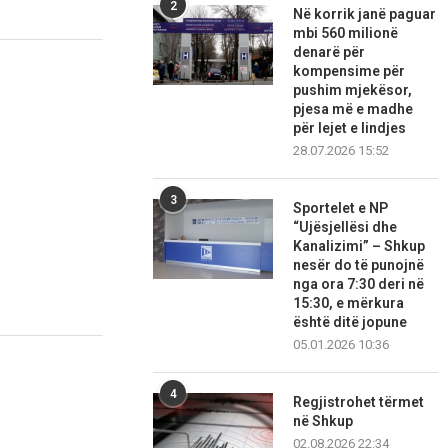
2
Në korrik janë paguar
mbi 560 milionë
denarë për
kompensime për
pushim mjekësor,
pjesa më e madhe
për lejet e lindjes
28.07.2026 15:52
3
Sportelet e NP
“Ujësjellësi dhe
Kanalizimi” – Shkup
nesër do të punojnë
nga ora 7:30 deri në
15:30, e mërkura
është ditë jopune
05.01.2026 10:36
4
Regjistrohet tërmet
në Shkup
02.08.2026 22:34