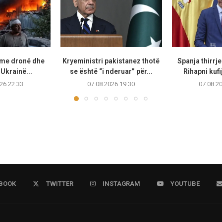
 me dronë dhe
Kryeministri pakistanez thotë
Spanja thirrje
Ukrainë...
se është “i nderuar” për...
Rihapni kufi
26 22:33
07.08.2026 19:30
07.08.2
BOOK
TWITTER
INSTAGRAM
YOUTUBE