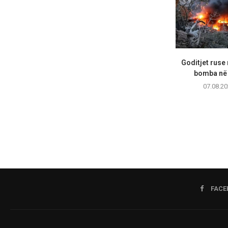
Goditjet ruse
bomba në 
07.08.20
FACE