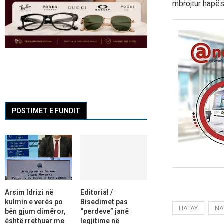
mbrojtur hapësi
POSTIMET E FUNDIT
Arsim Idrizi në
Editorial /
kulmin e verës po
Bisedimet pas
HATAY
NA
bën gjum dimëror,
“perdeve” janë
është rrethuar me
legjitime në