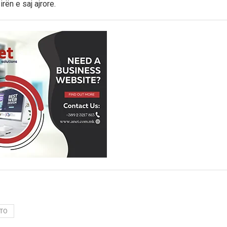
rën e saj ajrore.
TO