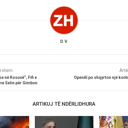
D. V.
parshëm
Arti
se në Kosovë”, Fifi e
OpenAI po shqyrton një kon
me Selin për Gimbon
ARTIKUJ TË NDËRLIDHURA