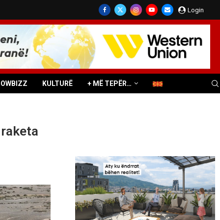
Login
HOWBIZZ
KULTURË
+ MË TEPËR…
 raketa