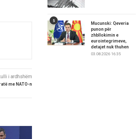
5
Mucunski: Qeveria
punon për
zhbllokimin e
eurointegrimeve,
detajet nuk thuhen
03.08.2026 16:35
kulli i ardhshëm
tratë me NATO-n