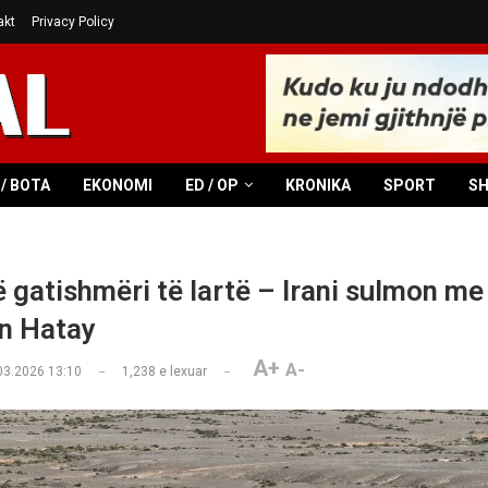
akt
Privacy Policy
/ BOTA
EKONOMI
ED / OP
KRONIKA
SPORT
S
ë gatishmëri të lartë – Irani sulmon me
n Hatay
A+
A-
03.2026 13:10
1,238
e lexuar