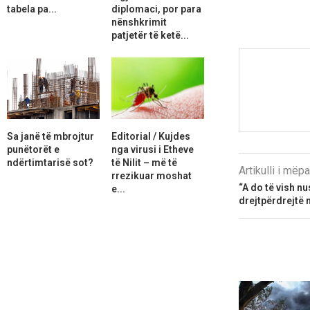
tabela pa...
diplomaci, por para
nënshkrimit
patjetër të ketë...
Sa janë të mbrojtur
Editorial / Kujdes
punëtorët e
nga virusi i Etheve
ndërtimtarisë sot?
të Nilit – më të
Artikulli i më
rrezikuar moshat
“A do të vish nu
e...
drejtpërdrejtë 