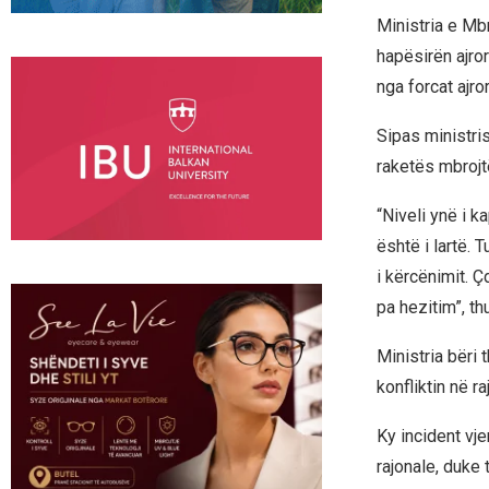
Ministria e Mbro
hapësirën ajror
nga forcat ajr
Sipas ministris
raketës mbrojt
“Niveli ynë i k
është i lartë. 
i kërcënimit. 
pa hezitim”, th
Ministria bëri 
konfliktin në 
Ky incident vj
rajonale, duke