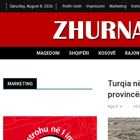
Saturday, August 8, 2026
Rreth nesh
Impresumi
Marketing
Kont
MAQEDONI
SHQIPËRI
KOSOVË
RAJON 
Turqia n
MARKETING
provincë
Nga
D. V.
04.