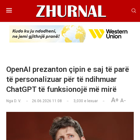
OpenAI prezanton çipin e saj të parë
të personalizuar për të ndihmuar
ChatGPT të funksionojë më mirë
A+
A-
Nga
D. V.
26.06.2026 11:08
3,030
e lexuar