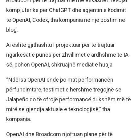
Broadcom për të trajtuar më me efikasitet nevojat
kompjuterike për ChatGPT dhe agjentin e kodimit
të OpenAI, Codex, tha kompania në një postim në
blog.
Ai është gjithashtu i projektuar për të trajtuar
ngarkesat e punës për zhvillimet e ardhshme të IA-
së, pohon OpenAI, shkruajnë mediat e huaja.
“Ndërsa OpenAI ende po mat performancën
përfundimtare, testimet e hershme tregojnë se
Jalapeño do të ofrojë performancë dukshëm më të
mirë se gjendja aktuale e teknologjisë,” tha
kompania.
OpenAI dhe Broadcom njoftuan plane për të