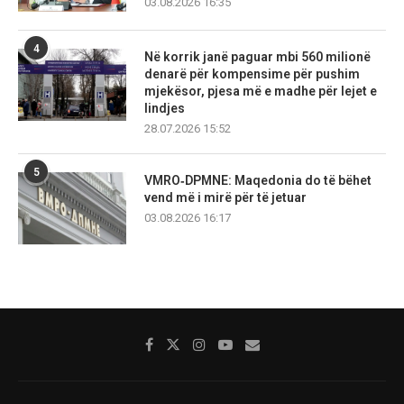
03.08.2026 16:35
4
Në korrik janë paguar mbi 560 milionë
denarë për kompensime për pushim
mjekësor, pjesa më e madhe për lejet e
lindjes
28.07.2026 15:52
5
VMRO‑DPMNE: Maqedonia do të bëhet
vend më i mirë për të jetuar
03.08.2026 16:17