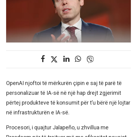
OpenAI njoftoi të mërkurën çipin e saj të parë të
personalizuar të IA-së në një hap drejt zgjerimit
përtej produkteve të konsumit për t’u bërë një lojtar
në infrastrukturën e IA-së.
Procesori, i quajtur Jalapeño, u zhvillua me