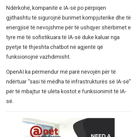
Ndërkohë, kompanitë e IA-së po përpiqen
gjithashtu të sigurojnë burimet kompjuterike dhe të
energjisë të nevojshme për të ushqyer shërbimet e
tyre më të sofistikuara të IA-së duke kaluar nga
pyetje të thjeshta chatbot në agjentë që
funksionojnë vazhdimisht.
OpenAI ka përmendur më parë nevojën për të
ndërtuar “sasi të mëdha të infrastrukturës së IA-së”
për të mbajtur të ulëta kostot e funksionimit të IA-
së.