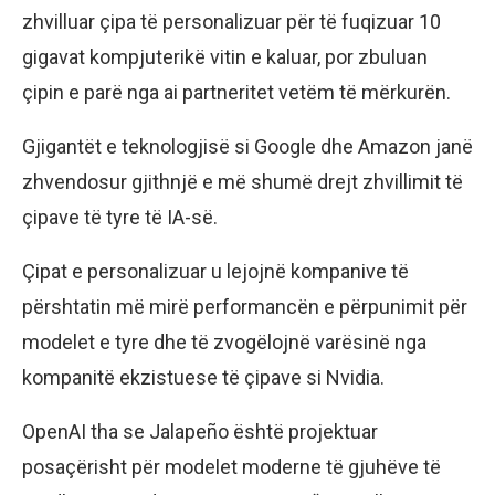
zhvilluar çipa të personalizuar për të fuqizuar 10
gigavat kompjuterikë vitin e kaluar, por zbuluan
çipin e parë nga ai partneritet vetëm të mërkurën.
Gjigantët e teknologjisë si Google dhe Amazon janë
zhvendosur gjithnjë e më shumë drejt zhvillimit të
çipave të tyre të IA-së.
Çipat e personalizuar u lejojnë kompanive të
përshtatin më mirë performancën e përpunimit për
modelet e tyre dhe të zvogëlojnë varësinë nga
kompanitë ekzistuese të çipave si Nvidia.
OpenAI tha se Jalapeño është projektuar
posaçërisht për modelet moderne të gjuhëve të