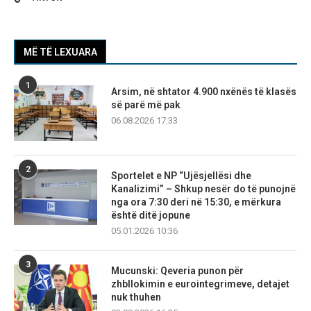
MË TË LEXUARA
1
Arsim, në shtator 4.900 nxënës të klasës
së parë më pak
06.08.2026 17:33
2
Sportelet e NP “Ujësjellësi dhe
Kanalizimi” – Shkup nesër do të punojnë
nga ora 7:30 deri në 15:30, e mërkura
është ditë jopune
05.01.2026 10:36
3
Mucunski: Qeveria punon për
zhbllokimin e eurointegrimeve, detajet
nuk thuhen