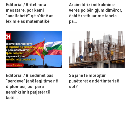
Editorial / Rritet nota
Arsim Idrizi në kulmin e
mesatare, por kemi
verës po bën gjum dimëror,
“analfabetë” që s’dinë as
është rrethuar me tabela
lexim e as matematikë!
pa...
Editorial / Bisedimet pas
Sa janë të mbrojtur
“perdeve” janë legjitime në
punëtorët e ndërtimtarisë
diplomaci, por para
sot?
nënshkrimit patjetër të
ketë...