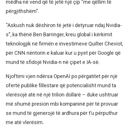
mëdha në vend që të jetë një çip “me qëllim të
përgjithshëm”.
“Askush nuk dëshiron të jetë i detyruar ndaj Nvidia-
s”, ka thënë Ben Barringer, kreu global i kërkimit
teknologjik në firmën e investimeve Quilter Cheviot,
për CNN nëntorin e kaluar kur u pyet për Google që
mund të sfidojë Nvidia-n në çipet e IA-së.
Njoftimi vjen ndërsa OpenAI po përgatitet për një
ofertë publike fillestare që potencialisht mund ta
vlerësojë atë në një trilion dollarë – duke ushtruar
më shumë presion mbi kompaninë për të provuar
se mund të gjenerojë të ardhura për t’u përputhur
me atë vlerësim.