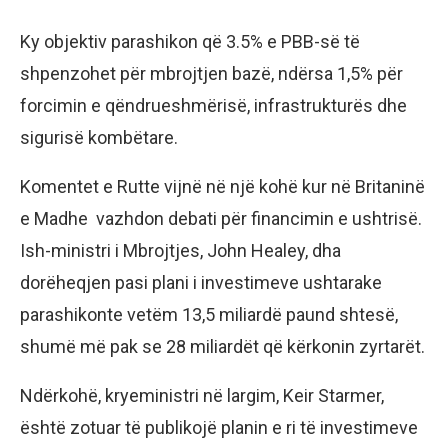
Ky objektiv parashikon që 3.5% e PBB-së të
shpenzohet për mbrojtjen bazë, ndërsa 1,5% për
forcimin e qëndrueshmërisë, infrastrukturës dhe
sigurisë kombëtare.
Komentet e Rutte vijnë në një kohë kur në Britaninë
e Madhe vazhdon debati për financimin e ushtrisë.
Ish-ministri i Mbrojtjes, John Healey, dha
dorëheqjen pasi plani i investimeve ushtarake
parashikonte vetëm 13,5 miliardë paund shtesë,
shumë më pak se 28 miliardët që kërkonin zyrtarët.
Ndërkohë, kryeministri në largim, Keir Starmer,
është zotuar të publikojë planin e ri të investimeve