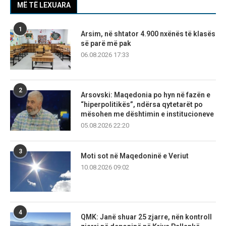
MË TË LEXUARA
1
Arsim, në shtator 4.900 nxënës të klasës
së parë më pak
06.08.2026 17:33
2
Arsovski: Maqedonia po hyn në fazën e
“hiperpolitikës”, ndërsa qytetarët po
mësohen me dështimin e institucioneve
05.08.2026 22:20
3
Moti sot në Maqedoninë e Veriut
10.08.2026 09:02
4
QMK: Janë shuar 25 zjarre, nën kontroll