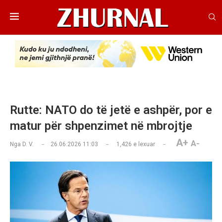
Rutte: NATO do të jetë e ashpër, por e
matur për shpenzimet në mbrojtje
A+
A-
Nga
D. V.
26.06.2026 11:03
1,426
e lexuar