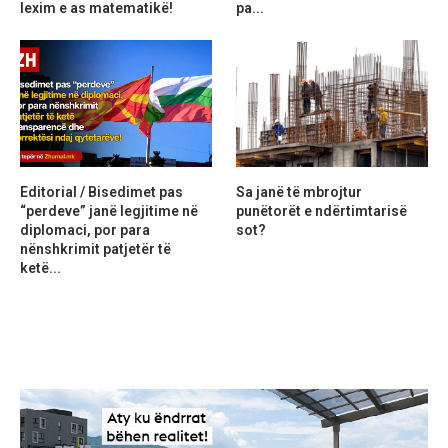
lexim e as matematikë!
pa...
Editorial / Bisedimet pas
Sa janë të mbrojtur
“perdeve” janë legjitime në
punëtorët e ndërtimtarisë
diplomaci, por para
sot?
nënshkrimit patjetër të
ketë...