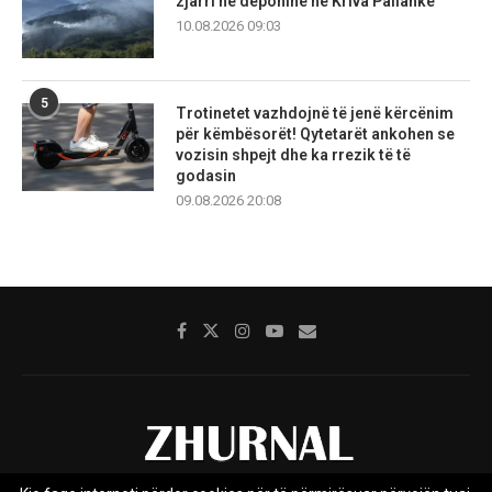
zjarri në deponinë në Kriva Pallankë
10.08.2026 09:03
5
Trotinetet vazhdojnë të jenë kërcënim
për këmbësorët! Qytetarët ankohen se
vozisin shpejt dhe ka rrezik të të
godasin
09.08.2026 20:08