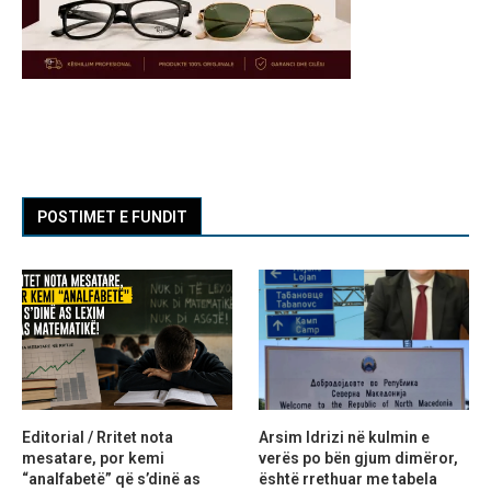
POSTIMET E FUNDIT
Editorial / Rritet nota
Arsim Idrizi në kulmin e
mesatare, por kemi
verës po bën gjum dimëror,
“analfabetë” që s’dinë as
është rrethuar me tabela