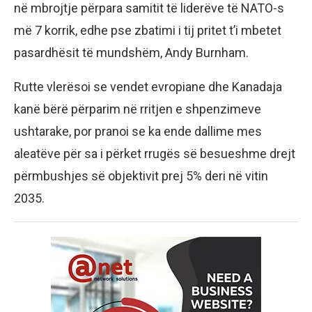
në mbrojtje përpara samitit të liderëve të NATO-s
më 7 korrik, edhe pse zbatimi i tij pritet t’i mbetet
pasardhësit të mundshëm, Andy Burnham.
Rutte vlerësoi se vendet evropiane dhe Kanadaja
kanë bërë përparim në rritjen e shpenzimeve
ushtarake, por pranoi se ka ende dallime mes
aleatëve për sa i përket rrugës së besueshme drejt
përmbushjes së objektivit prej 5% deri në vitin
2035.