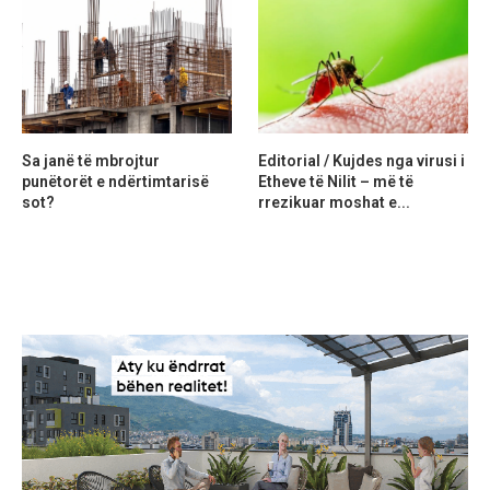
Sa janë të mbrojtur
Editorial / Kujdes nga virusi i
punëtorët e ndërtimtarisë
Etheve të Nilit – më të
sot?
rrezikuar moshat e...