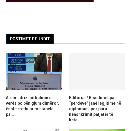
POSTIMET E FUNDIT
Arsim Idrizi në kulmin e
Editorial / Bisedimet pas
verës po bën gjum dimëror,
“perdeve” janë legjitime në
është rrethuar me tabela
diplomaci, por para
pa...
nënshkrimit patjetër të
ketë...