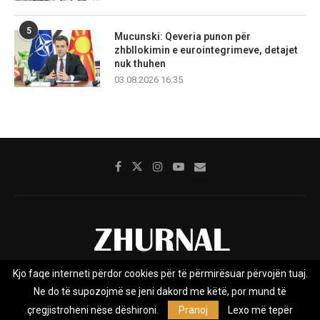
5
Mucunski: Qeveria punon për
zhbllokimin e eurointegrimeve, detajet
nuk thuhen
03.08.2026 16:35
Kjo faqe interneti përdor cookies për të përmirësuar përvojën tuaj.
Rreth nesh
Impresumi
Marketing
Kontakt
Ne do të supozojmë se jeni dakord me këtë, por mund të
Privacy Policy
çregjistroheni nëse dëshironi.
Pranoj
Lexo më tepër