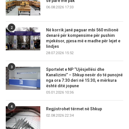
së parë më pak
06.08.2026 17:33
2
Në korrik janë paguar mbi 560 milionë
denarë për kompensime për pushim
mjekësor, pjesa më e madhe për lejet e
lindjes
28.07.2026 15:52
3
Sportelet e NP “Ujësjellësi dhe
Kanalizimi” – Shkup nesër do të punojnë
nga ora 7:30 deri në 15:30, e mërkura
është ditë jopune
05.01.2026 10:36
4
Regjistrohet tërmet në Shkup
02.08.2026 22:34