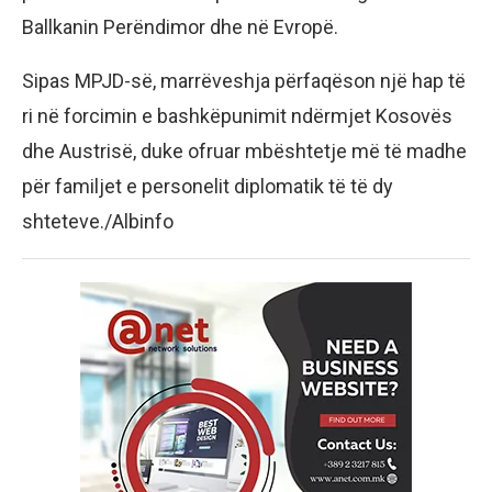
Ballkanin Perëndimor dhe në Evropë.
Sipas MPJD-së, marrëveshja përfaqëson një hap të
ri në forcimin e bashkëpunimit ndërmjet Kosovës
dhe Austrisë, duke ofruar mbështetje më të madhe
për familjet e personelit diplomatik të të dy
shteteve./Albinfo