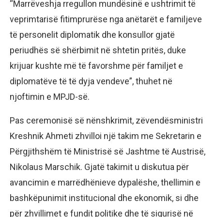
“Marrëveshja rregullon mundësinë e ushtrimit të
veprimtarisë fitimprurëse nga anëtarët e familjeve
të personelit diplomatik dhe konsullor gjatë
periudhës së shërbimit në shtetin pritës, duke
krijuar kushte më të favorshme për familjet e
diplomatëve të të dyja vendeve”, thuhet në
njoftimin e MPJD-së.
Pas ceremonisë së nënshkrimit, zëvendësministri
Kreshnik Ahmeti zhvilloi një takim me Sekretarin e
Përgjithshëm të Ministrisë së Jashtme të Austrisë,
Nikolaus Marschik. Gjatë takimit u diskutua për
avancimin e marrëdhënieve dypalëshe, thellimin e
bashkëpunimit institucional dhe ekonomik, si dhe
për zhvillimet e fundit politike dhe të sigurisë në