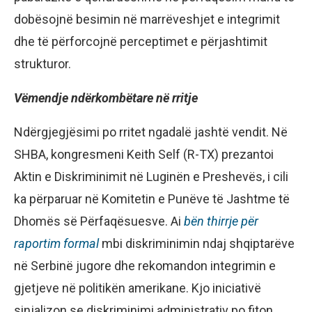
dobësojnë besimin në marrëveshjet e integrimit
dhe të përforcojnë perceptimet e përjashtimit
strukturor.
Vëmendje ndërkombëtare në rritje
Ndërgjegjësimi po rritet ngadalë jashtë vendit. Në
SHBA, kongresmeni Keith Self (R-TX) prezantoi
Aktin e Diskriminimit në Luginën e Preshevës, i cili
ka përparuar në Komitetin e Punëve të Jashtme të
Dhomës së Përfaqësuesve. Ai
bën thirrje për
raportim formal
mbi diskriminimin ndaj shqiptarëve
në Serbinë jugore dhe rekomandon integrimin e
gjetjeve në politikën amerikane. Kjo iniciativë
sinjalizon se diskriminimi administrativ po fiton