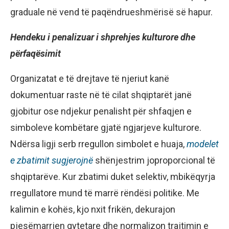
graduale në vend të paqëndrueshmërisë së hapur.
Hendeku i penalizuar i shprehjes kulturore dhe
përfaqësimit
Organizatat e të drejtave të njeriut kanë
dokumentuar raste në të cilat shqiptarët janë
gjobitur ose ndjekur penalisht për shfaqjen e
simboleve kombëtare gjatë ngjarjeve kulturore.
Ndërsa ligji serb rregullon simbolet e huaja,
modelet
e zbatimit sugjerojnë
shënjestrim joproporcional të
shqiptarëve. Kur zbatimi duket selektiv, mbikëqyrja
rregullatore mund të marrë rëndësi politike. Me
kalimin e kohës, kjo nxit frikën, dekurajon
pjesëmarrjen qytetare dhe normalizon trajtimin e