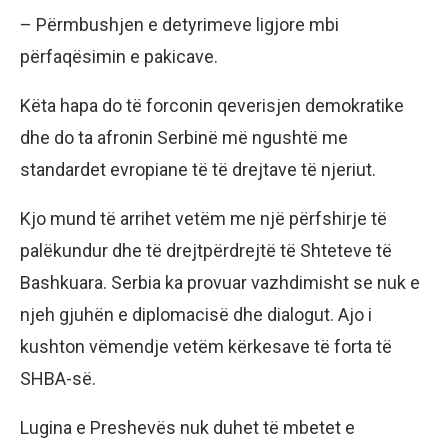
– Përmbushjen e detyrimeve ligjore mbi
përfaqësimin e pakicave.
Këta hapa do të forconin qeverisjen demokratike
dhe do ta afronin Serbinë më ngushtë me
standardet evropiane të të drejtave të njeriut.
Kjo mund të arrihet vetëm me një përfshirje të
palëkundur dhe të drejtpërdrejtë të Shteteve të
Bashkuara. Serbia ka provuar vazhdimisht se nuk e
njeh gjuhën e diplomacisë dhe dialogut. Ajo i
kushton vëmendje vetëm kërkesave të forta të
SHBA-së.
Lugina e Preshevës nuk duhet të mbetet e