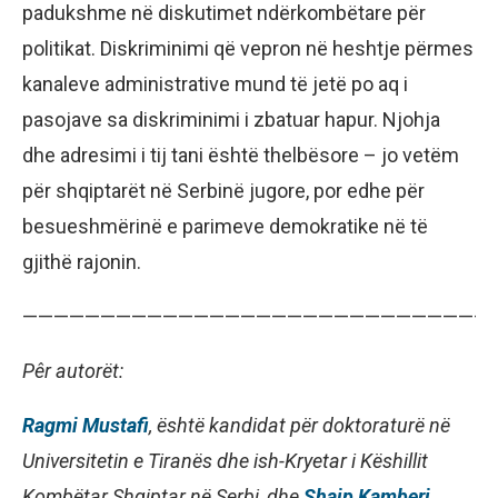
padukshme në diskutimet ndërkombëtare për
politikat. Diskriminimi që vepron në heshtje përmes
kanaleve administrative mund të jetë po aq i
pasojave sa diskriminimi i zbatuar hapur. Njohja
dhe adresimi i tij tani është thelbësore – jo vetëm
për shqiptarët në Serbinë jugore, por edhe për
besueshmërinë e parimeve demokratike në të
gjithë rajonin.
——————————————————————————————
Pêr autorët:
Ragmi Mustafi
, është kandidat për doktoraturë në
Universitetin e Tiranës dhe ish-Kryetar i Këshillit
Kombëtar Shqiptar në Serbi, dhe
Shaip Kamberi
,