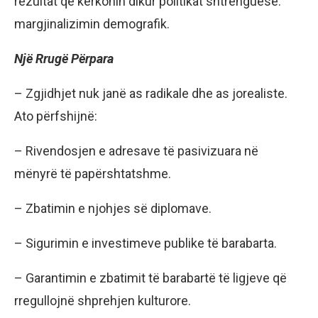
rezultat që kërkonin dikur politikat shtrënguese:
margjinalizimin demografik.
Një Rrugë Përpara
– Zgjidhjet nuk janë as radikale dhe as jorealiste.
Ato përfshijnë:
– Rivendosjen e adresave të pasivizuara në
mënyrë të papërshtatshme.
– Zbatimin e njohjes së diplomave.
– Sigurimin e investimeve publike të barabarta.
– Garantimin e zbatimit të barabartë të ligjeve që
rregullojnë shprehjen kulturore.