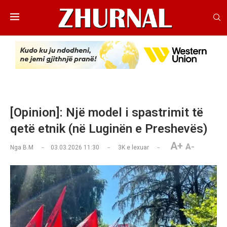
[Opinion]: Një model i spastrimit të
qetë etnik (në Luginën e Preshevës)
A+
A-
Nga
B.M
03.03.2026 11:30
3K
e lexuar