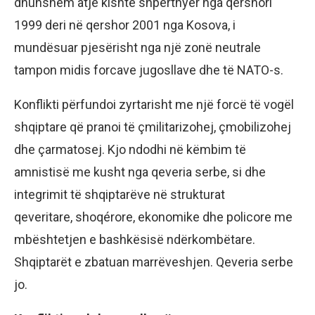
dhunshëm atje kishte shpërthyer nga qershori
1999 deri në qershor 2001 nga Kosova, i
mundësuar pjesërisht nga një zonë neutrale
tampon midis forcave jugosllave dhe të NATO-s.
Konflikti përfundoi zyrtarisht me një forcë të vogël
shqiptare që pranoi të çmilitarizohej, çmobilizohej
dhe çarmatosej. Kjo ndodhi në këmbim të
amnistisë me kusht nga qeveria serbe, si dhe
integrimit të shqiptarëve në strukturat
qeveritare, shoqérore, ekonomike dhe policore me
mbështetjen e bashkësisë ndërkombëtare.
Shqiptarët e zbatuan marrëveshjen. Qeveria serbe
jo.