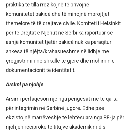
praktika të tilla rrezikojnë të privojnë
komunitetet pakicé dhe të minojnë mbrojtjet
themelore të të drejtave civile. Komiteti i Helsinkit
për të Drejtat e Njeriut në Serbi ka raportuar se
asnjë komunitet tjetër pakicé nuk ka paraqitur
ankesa të njéjta/krahasueshme në lidhje me
çregjistrimin në shkallë të gjerë dhe mohimin e
dokumentacionit të identitetit.
Arsimi pa njohje
Arsimi përfaqëson një nga pengesat më të qarta
për integrimin në Serbinë jugore. Edhe pse
ekzistojnë marrëveshje të lehtësuara nga BE-ja për
njohjen reciproke të titujve akademik midis