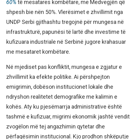
60%
të mesatares kombëtare, me Medvegjën që
shpesh bie nën 50%. Vlerësimet e zhvillimit nga
UNDP Serbi gjithashtu tregojnë për mungesa në
infrastrukturë, papunësi të lartë dhe investime të
kufizuara industriale në Serbinë jugore krahasuar
me mesataret kombëtare.
Në mjediset pas konfliktit, mungesa e zgjatur e
zhvillimit ka efekte politike. Ai përshpejton
emigrimin, dobëson institucionet lokale dhe
ndryshon realitetet demografike me kalimin e
kohës. Aty ku pjesëmarrja administrative është
tashmë e kufizuar, migrimi ekonomik jashtë vendit
zvogëlon më tej angazhimin qytetar dhe
përfaqësimin institucional. Kjo prodhon shkëputje