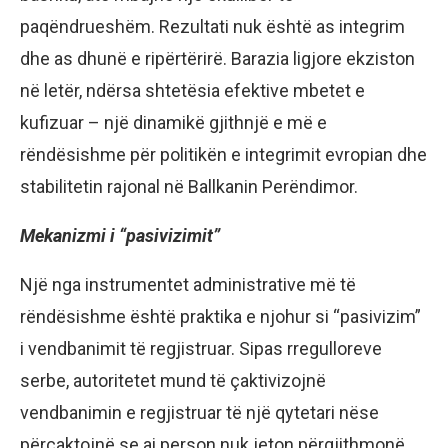
paqëndrueshëm. Rezultati nuk është as integrim
dhe as dhunë e ripërtërirë. Barazia ligjore ekziston
në letër, ndërsa shtetësia efektive mbetet e
kufizuar – një dinamikë gjithnjë e më e
rëndësishme për politikën e integrimit evropian dhe
stabilitetin rajonal në Ballkanin Perëndimor.
Mekanizmi i “pasivizimit”
Një nga instrumentet administrative më të
rëndësishme është praktika e njohur si “pasivizim”
i vendbanimit të regjistruar. Sipas rregulloreve
serbe, autoritetet mund të çaktivizojnë
vendbanimin e regjistruar të një qytetari nëse
përcaktojnë se ai person nuk jeton përgjithmonë