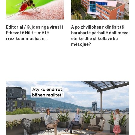
Editorial / Kujdes nga virusi i
A po zhvillohen nxënësit të
Etheve të Nilit – më të
barabartë përballë dallimeve
rrezikuar moshat e...
etnike dhe shkollave ku
mësojnë?