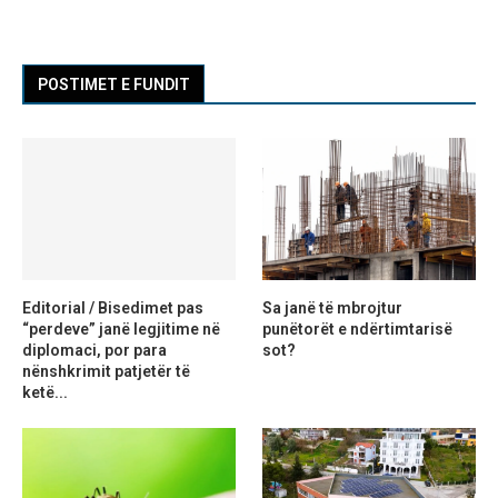
POSTIMET E FUNDIT
Editorial / Bisedimet pas
Sa janë të mbrojtur
“perdeve” janë legjitime në
punëtorët e ndërtimtarisë
diplomaci, por para
sot?
nënshkrimit patjetër të
ketë...