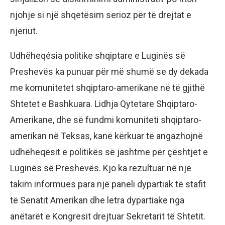
njohje si një shqetësim serioz për të drejtat e
njeriut.
Udhëheqésia politike shqiptare e Luginës së
Preshevës ka punuar për më shumë se dy dekada
me komunitetet shqiptaro-amerikane në të gjithë
Shtetet e Bashkuara. Lidhja Qytetare Shqiptaro-
Amerikane, dhe së fundmi komuniteti shqiptaro-
amerikan në Teksas, kanë kërkuar të angazhojnë
udhëheqësit e politikës së jashtme për çështjet e
Luginës së Preshevës. Kjo ka rezultuar në një
takim informues para një paneli dypartiak të stafit
të Senatit Amerikan dhe letra dypartiake nga
anëtarët e Kongresit drejtuar Sekretarit të Shtetit.