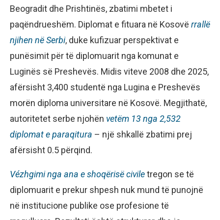
Beogradit dhe Prishtinës, zbatimi mbetet i
paqëndrueshëm. Diplomat e fituara në Kosovë
rrallë
njihen në Serbi
, duke kufizuar perspektivat e
punësimit për të diplomuarit nga komunat e
Luginës së Preshevës. Midis viteve 2008 dhe 2025,
afërsisht 3,400 studentë nga Lugina e Preshevës
morën diploma universitare në Kosovë. Megjithatë,
autoritetet serbe njohën
vetëm 13 nga 2,532
diplomat e paraqitura
– një shkallë zbatimi prej
afërsisht 0.5 përqind.
Vézhgimi nga ana e
shoqërisë civile
tregon se të
diplomuarit e prekur shpesh nuk mund të punojnë
në institucione publike ose profesione të