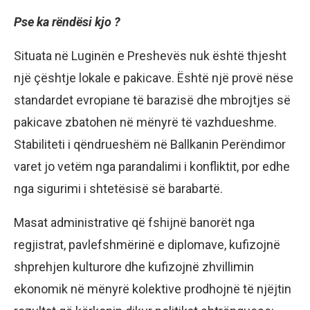
Pse ka rëndësi
kjo
?
Situata në Luginën e Preshevës nuk është thjesht
një çështje lokale e pakicave. Është një provë nëse
standardet evropiane të barazisë dhe mbrojtjes së
pakicave zbatohen në mënyrë të vazhdueshme.
Stabiliteti i qëndrueshëm në Ballkanin Perëndimor
varet jo vetëm nga parandalimi i konfliktit, por edhe
nga sigurimi i shtetësisë së barabartë.
Masat administrative që fshijnë banorët nga
regjistrat, pavlefshmërinë e diplomave, kufizojnë
shprehjen kulturore dhe kufizojnë zhvillimin
ekonomik në mënyrë kolektive prodhojnë të njëjtin