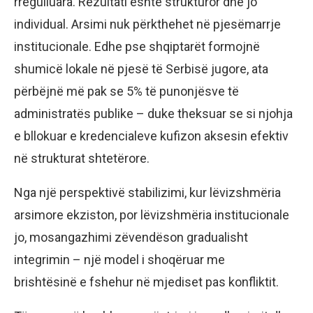
rregulluara. Rezultati është strukturor dhe jo
individual. Arsimi nuk përkthehet në pjesëmarrje
institucionale. Edhe pse shqiptarët formojnë
shumicë lokale në pjesë të Serbisë jugore, ata
përbëjnë më pak se 5% të punonjësve të
administratës publike – duke theksuar se si njohja
e bllokuar e kredencialeve kufizon aksesin efektiv
në strukturat shtetërore.
Nga një perspektivë stabilizimi, kur lëvizshmëria
arsimore ekziston, por lëvizshmëria institucionale
jo, mosangazhimi zëvendëson gradualisht
integrimin – një model i shoqëruar me
brishtësinë e fshehur në mjediset pas konfliktit.