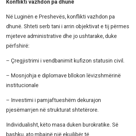
Konflikti vazhdon pa dhunë
Në Luginën e Preshevës, konflikti vazhdon pa
dhunë. Shteti serb tani i arrin objektivat e tij përmes
mjeteve administrative dhe jo ushtarake, duke
përfshirë:
– Çregjistrimi i vendbanimit kufizon statusin civil.
– Mosnjohja e diplomave bllokon lëvizshmërinë
institucionale
– Investimi i pamjaftueshëm dekurajon
pjesëmarrjen në strukturat shtetërore.
Individualisht, këto masa duken burokratike. Së
bashku, ato mbajnë një ekuilibër të