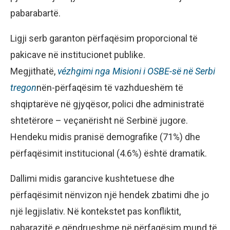
pabarabartë.
Ligji serb garanton përfaqësim proporcional të
pakicave në institucionet publike.
Megjithatë,
vézhgimi
nga Misioni i OSBE-së në Serbi
tregon
nën-përfaqësim të vazhdueshëm të
shqiptarëve në gjyqësor, polici dhe administratë
shtetërore – veçanërisht në Serbinë jugore.
Hendeku midis pranisë demografike (71%) dhe
përfaqësimit institucional (4.6%) është dramatik.
Dallimi midis garancive kushtetuese dhe
përfaqësimit nënvizon një hendek zbatimi dhe jo
një legjislativ. Në kontekstet pas konfliktit,
pabarazitë e qëndrueshme në përfaqësim mund të