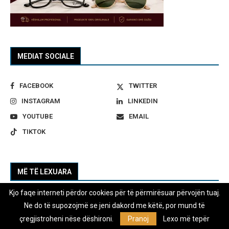
MEDIAT SOCIALE
FACEBOOK
TWITTER
INSTAGRAM
LINKEDIN
YOUTUBE
EMAIL
TIKTOK
MË TË LEXUARA
Kjo faqe interneti përdor cookies për të përmirësuar përvojën tuaj.
1
Në korrik janë paguar mbi 560 milionë
Ne do të supozojmë se jeni dakord me këtë, por mund të
denarë për kompensime për pushim
çregjistroheni nëse dëshironi.
Pranoj
Lexo më tepër
mjekësor, pjesa më e madhe për lejet e