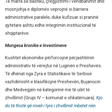
Të marra së bashku, çregjistrimi i vendbanimit dhe
mosnjohja e diplomës veprojnë si barriera
administrative paralele, duke kufizuar si praninë
qytetare ashtu edhe integrimin institucional të
shqiptarëve.
Mungesa
kronike
e Investimeve
Kushtet ekonomike përforcojnë përjashtimin
administrativ të vërejtur në Luginën e Preshevës.
Të dhënat nga Zyra e Statistikave të Serbisë
vazhdimisht e klasifikojnë Preshevën, Bujanocin
dhe Medvegjën në kategorinë më të ulët të
zhvillimit (Grupi IV – komunat e shkatërruara).
Kjo
do të thotë që niveli i tyre i zhvillimit mbetet nën