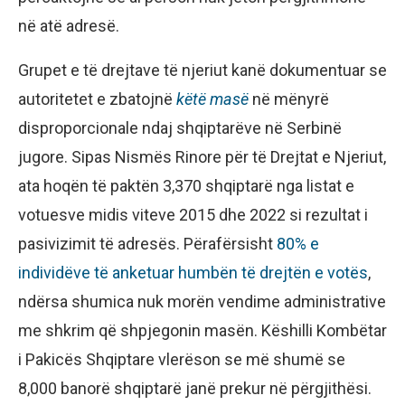
në atë adresë.
Grupet e të drejtave të njeriut kanë dokumentuar se
autoritetet e zbatojnë
këtë masë
në mënyrë
disproporcionale ndaj shqiptarëve në Serbinë
jugore. Sipas Nismës Rinore për të Drejtat e Njeriut,
ata hoqën të paktën 3,370 shqiptarë nga listat e
votuesve midis viteve 2015 dhe 2022 si rezultat i
pasivizimit të adresës. Përafërsisht
80% e
individëve të anketuar humbën të drejtën e votës
,
ndërsa shumica nuk morën vendime administrative
me shkrim që shpjegonin masën. Këshilli Kombëtar
i Pakicës Shqiptare vlerëson se më shumë se
8,000 banorë shqiptarë janë prekur në përgjithësi.