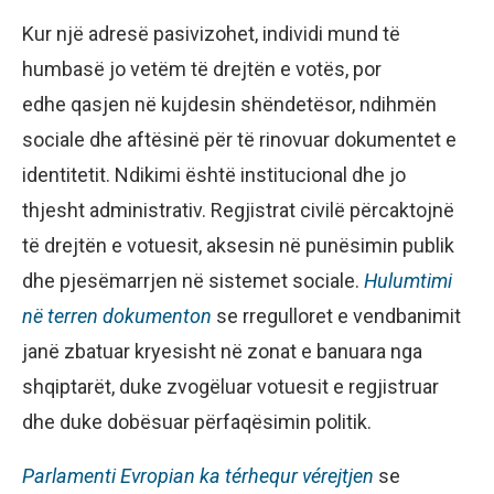
Kur një adresë pasivizohet, individi mund të
humbasë jo vetëm të drejtën e votës, por
edhe qasjen në kujdesin shëndetësor, ndihmën
sociale dhe aftësinë për të rinovuar dokumentet e
identitetit. Ndikimi është institucional dhe jo
thjesht administrativ. Regjistrat civilë përcaktojnë
të drejtën e votuesit, aksesin në punësimin publik
dhe pjesëmarrjen në sistemet sociale.
Hulumtimi
në terren dokumenton
se rregulloret e vendbanimit
janë zbatuar kryesisht në zonat e banuara nga
shqiptarët, duke zvogëluar votuesit e regjistruar
dhe duke dobësuar përfaqësimin politik.
Pa
rlamenti Evropian ka
térhequr vérejtjen
se