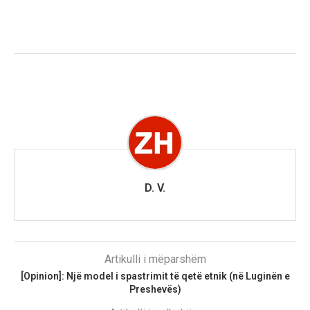
D. V.
Artikulli i mëparshëm
[Opinion]: Një model i spastrimit të qetë etnik (në Luginën e
Preshevës)