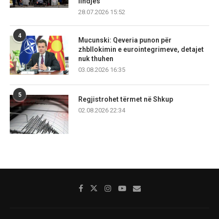
lindjes
28.07.2026 15:52
4
Mucunski: Qeveria punon për
zhbllokimin e eurointegrimeve, detajet
nuk thuhen
03.08.2026 16:35
5
Regjistrohet tërmet në Shkup
02.08.2026 22:34