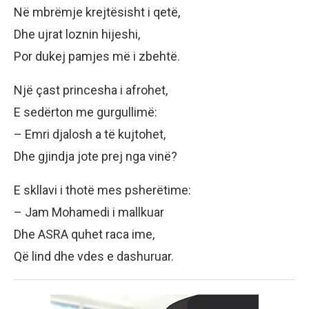
Në mbrëmje krejtësisht i qetë,
Dhe ujrat loznin hijeshi,
Por dukej pamjes më i zbehtë.
Një çast princesha i afrohet,
E sedërton me gurgullimë:
– Emri djalosh a të kujtohet,
Dhe gjindja jote prej nga vinë?
E skllavi i thotë mes psherëtime:
– Jam Mohamedi i mallkuar
Dhe ASRA quhet raca ime,
Që lind dhe vdes e dashuruar.