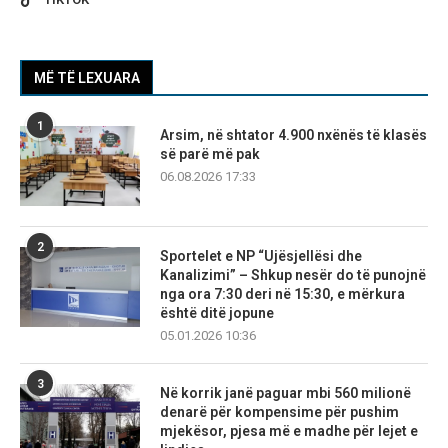
MË TË LEXUARA
1
Arsim, në shtator 4.900 nxënës të klasës
së parë më pak
06.08.2026 17:33
2
Sportelet e NP “Ujësjellësi dhe
Kanalizimi” – Shkup nesër do të punojnë
nga ora 7:30 deri në 15:30, e mërkura
është ditë jopune
05.01.2026 10:36
3
Në korrik janë paguar mbi 560 milionë
denarë për kompensime për pushim
mjekësor, pjesa më e madhe për lejet e