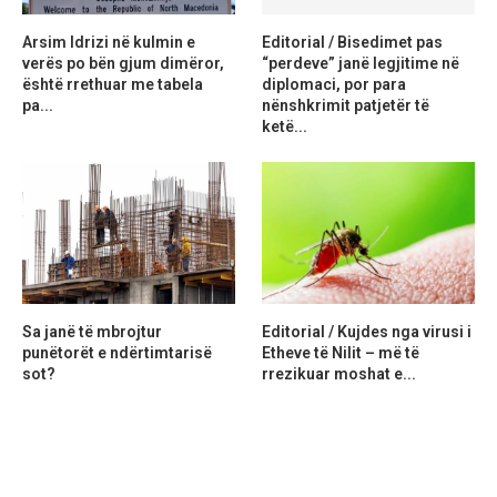
Arsim Idrizi në kulmin e
Editorial / Bisedimet pas
verës po bën gjum dimëror,
“perdeve” janë legjitime në
është rrethuar me tabela
diplomaci, por para
pa...
nënshkrimit patjetër të
ketë...
Sa janë të mbrojtur
Editorial / Kujdes nga virusi i
punëtorët e ndërtimtarisë
Etheve të Nilit – më të
sot?
rrezikuar moshat e...