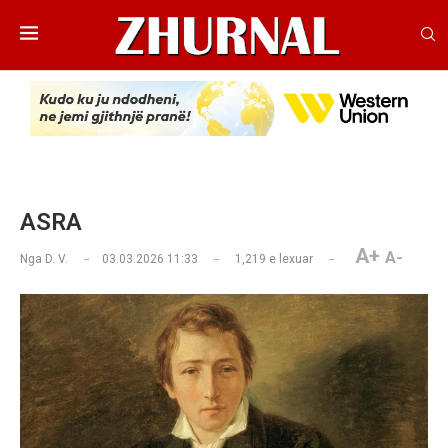
ASRA
A+
A-
Nga
D. V.
03.03.2026 11:33
1,219
e lexuar