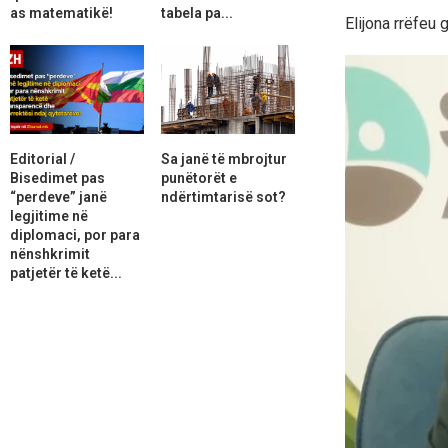
as matematikë!
tabela pa...
Elijona rrëfeu
Editorial /
Sa janë të mbrojtur
Bisedimet pas
punëtorët e
“perdeve” janë
ndërtimtarisë sot?
legjitime në
diplomaci, por para
nënshkrimit
patjetër të ketë...