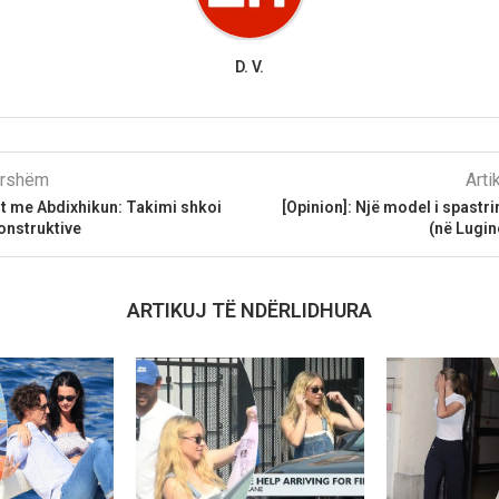
D. V.
parshëm
Arti
it me Abdixhikun: Takimi shkoi
[Opinion]: Një model i spastri
onstruktive
(në Lugin
ARTIKUJ TË NDËRLIDHURA