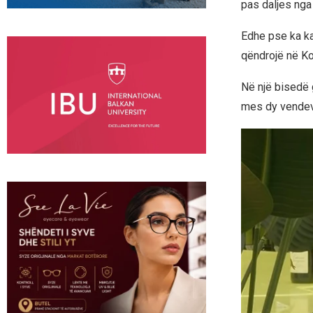
pas daljes nga 
Edhe pse ka kal
qëndrojë në Ko
Në një bisedë 
mes dy vendeve