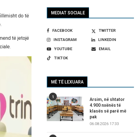
MEDIAT SOCIALE
llimisht do të
.
FACEBOOK
TWITTER
mend të jetojë
INSTAGRAM
LINKEDIN
iale.
YOUTUBE
EMAIL
TIKTOK
MË TË LEXUARA
1
Arsim, në shtator
4.900 nxënës të
klasës së parë më
pak
06.08.2026 17:33