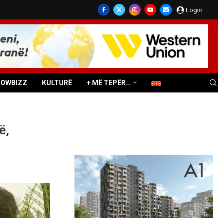
Login
HOWBIZZ
KULTURË
+ MË TEPËR…
ë,