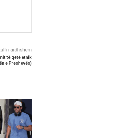
kulli i ardhshëm
mit të qetë etnik
ën e Preshevës)