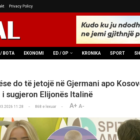
akt
Privacy Policy
/ BOTA
EKONOMI
ED / OP
KRONIKA
SPORT
S
ëse do të jetojë në Gjermani apo Kosov
i sugjeron Elijonës Italinë
A+
A-
03.2026 11:28
868
e lexuar