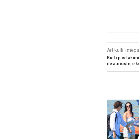
Artikulli i më
Kurti pas takim
në atmosferë k