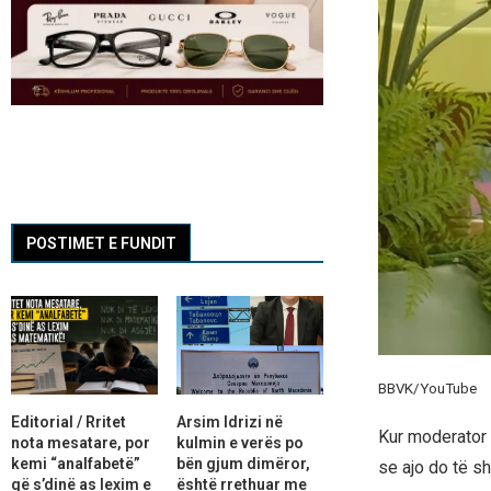
POSTIMET E FUNDIT
BBVK/YouTube
Editorial / Rritet
Arsim Idrizi në
Kur moderator 
nota mesatare, por
kulmin e verës po
kemi “analfabetë”
bën gjum dimëror,
se ajo do të sh
që s’dinë as lexim e
është rrethuar me