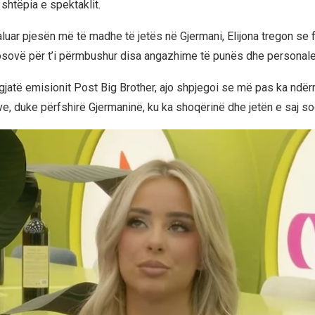
shtëpia e spektaklit.
uar pjesën më të madhe të jetës në Gjermani, Elijona tregon se fi
sovë për t’i përmbushur disa angazhime të punës dhe personale
gjatë emisionit Post Big Brother, ajo shpjegoi se më pas ka ndër
, duke përfshirë Gjermaninë, ku ka shoqërinë dhe jetën e saj soc