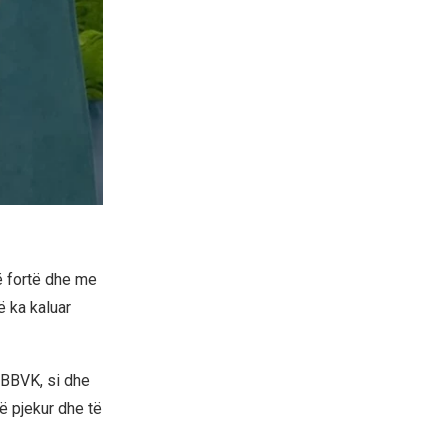
ë fortë dhe me
 ka kaluar
a BBVK, si dhe
ë pjekur dhe të