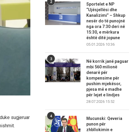
2
Sportelet e NP
“Ujësjellësi dhe
Kanalizimi” – Shkup
nesër do të punojnë
nga ora 7:30 deri në
15:30, e mërkura
është ditë jopune
05.01.2026 10:36
3
Në korrik janë paguar
mbi 560 milionë
denarë për
kompensime për
pushim mjekësor,
pjesa më e madhe
për lejet e lindjes
28.07.2026 15:52
4
 duke sugjeruar
Mucunski: Qeveria
punon për
nishmit.
zhbllokimin e