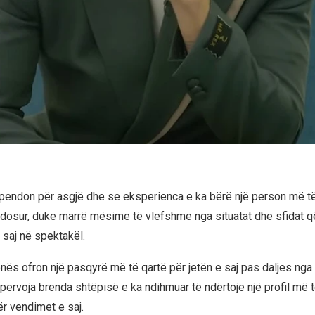
 pendon për asgjë dhe se eksperienca e ka bërë një person më t
ndosur, duke marrë mësime të vlefshme nga situatat dhe sfidat që
 saj në spektakël.
jonës ofron një pasqyrë më të qartë për jetën e saj pas daljes ng
përvoja brenda shtëpisë e ka ndihmuar të ndërtojë një profil më t
r vendimet e saj.