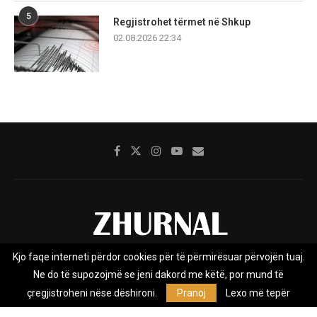
5
Regjistrohet tërmet në Shkup
02.08.2026 22:34
Kjo faqe interneti përdor cookies për të përmirësuar përvojën tuaj.
Rreth nesh
Impresumi
Marketing
Kontakt
Ne do të supozojmë se jeni dakord me këtë, por mund të
Privacy Policy
çregjistroheni nëse dëshironi.
Pranoj
Lexo më tepër
Zhurnal.mk është Agjenci e Lajmeve e pavarur, e themeluar në vitin