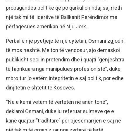
propagandës politike që po qarkullon ndaj saj rreth
një takimi të liderëve të Ballkanit Perëndimor me
përfaqësues amerikan në Nju Jork.
Përballë një pyetjeje të një qytetari, Osmani zgjodhi
të mos heshtë. Me ton të vendosur, ajo demaskoi
publikisht secilin pretendim dhe i quajti “gënjeshtra
të fabrikuara nga manipulues profesionistë”, duke
mbrojtur jo vetëm integritetin e saj politik, por edhe
dinjitetin e shtetit të Kosovës.
“Ne e kemi vetëm të vërtetën në anën tonë”,
deklaroi Osmani, duke iu referuar sulmeve që e
kanë quajtur “tradhtare” për pjesëmarrjen e saj në
një takim të organizuar nga zyrtarë të lartë