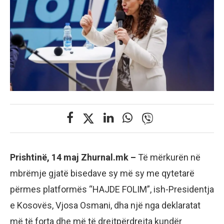
Prishtinë, 14 maj Zhurnal.mk –
Të mërkurën në
mbrëmje gjatë bisedave sy më sy me qytetarë
përmes platformës “HAJDE FOLIM”, ish-Presidentja
e Kosovës, Vjosa Osmani, dha një nga deklaratat
më të forta dhe më të drejtpërdrejta kundër