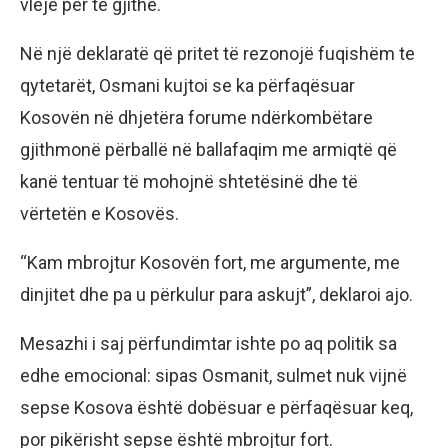
vlejë për të gjithë.
Në një deklaratë që pritet të rezonojë fuqishëm te
qytetarët, Osmani kujtoi se ka përfaqësuar
Kosovën në dhjetëra forume ndërkombëtare
gjithmonë përballë në ballafaqim me armiqtë që
kanë tentuar të mohojnë shtetësinë dhe të
vërtetën e Kosovës.
“Kam mbrojtur Kosovën fort, me argumente, me
dinjitet dhe pa u përkulur para askujt”, deklaroi ajo.
Mesazhi i saj përfundimtar ishte po aq politik sa
edhe emocional: sipas Osmanit, sulmet nuk vijnë
sepse Kosova është dobësuar e përfaqësuar keq,
por pikërisht sepse është mbrojtur fort.