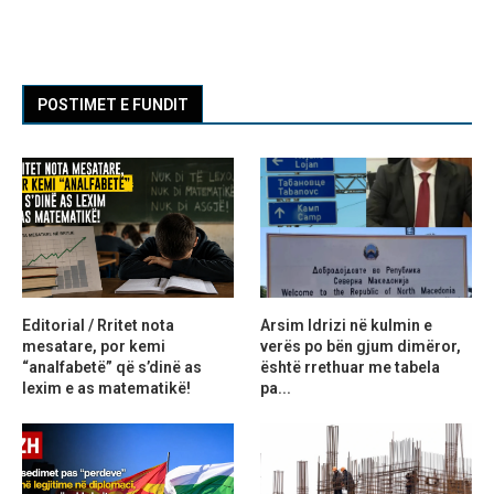
POSTIMET E FUNDIT
Editorial / Rritet nota
Arsim Idrizi në kulmin e
mesatare, por kemi
verës po bën gjum dimëror,
“analfabetë” që s’dinë as
është rrethuar me tabela
lexim e as matematikë!
pa...