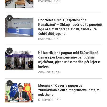
06.08.2026 17:33
2
Sportelet e NP “Ujësjellësi dhe
Kanalizimi” – Shkup nesër do të punojnë
nga ora 7:30 deri në 15:30, e mërkura
është ditë jopune
05.01.2026 10:36
3
Në korrik janë paguar mbi 560 milionë
denarë për kompensime për pushim
mjekësor, pjesa më e madhe për lejet e
lindjes
28.07.2026 15:52
4
Mucunski: Qeveria punon për
zhbllokimin e eurointegrimeve, detajet
nuk thuhen
03.08.2026 16:35