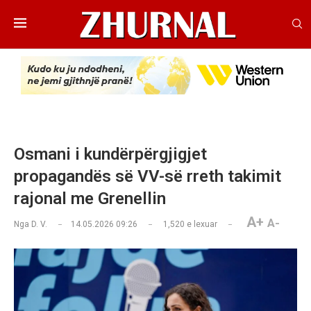
Osmani i kundërpërgjigjet
propagandës së VV-së rreth takimit
rajonal me Grenellin
A+
A-
Nga
D. V.
14.05.2026 09:26
1,520
e lexuar