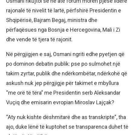
Osmani rikujtoi se në atë forum morën pjesë liderë
rajonalë të nivelit të lartë, përfshirë Presidentin e
Shqipërisë, Bajram Begaj, ministra dhe
përfaqësues nga Bosnja e Hercegovina, Mali i Zi
dhe vende të tjera të rajonit.
Në përgjigjen e saj, Osmani ngriti edhe pyetjen që
po dominon debatin publik: pse po sulmohet një
takim zyrtar, publik dhe ndërkombëtar, ndërkohë që
askush nuk jep përgjigje për takimet e mbyllura
“me orë të tëra” me Presidentin serb Aleksandar
Vuçiq dhe emisarin evropian Miroslav Lajçak?
“Aty nuk kishte dëshmitarë dhe as transkripte”, tha
ajo, duke lënë të kuptohet se transparenca duhet të