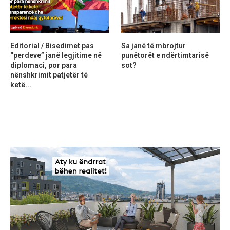
Editorial / Bisedimet pas
Sa janë të mbrojtur
“perdeve” janë legjitime në
punëtorët e ndërtimtarisë
diplomaci, por para
sot?
nënshkrimit patjetër të
ketë...