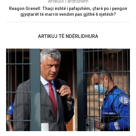
Artikulli i ardhshëm
Reagon Grenell: Thaçi është i pafajshëm, çfarë po i pengon
gjyqtarët të marrin vendim pas gjithë 6 vjetësh?
ARTIKUJ TË NDËRLIDHURA