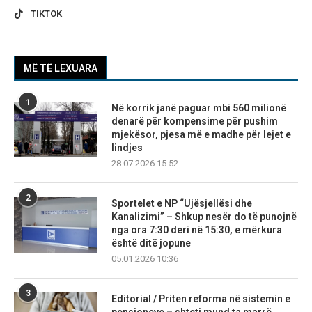
TIKTOK
MË TË LEXUARA
1
Në korrik janë paguar mbi 560 milionë
denarë për kompensime për pushim
mjekësor, pjesa më e madhe për lejet e
lindjes
28.07.2026 15:52
2
Sportelet e NP “Ujësjellësi dhe
Kanalizimi” – Shkup nesër do të punojnë
nga ora 7:30 deri në 15:30, e mërkura
është ditë jopune
05.01.2026 10:36
3
Editorial / Priten reforma në sistemin e