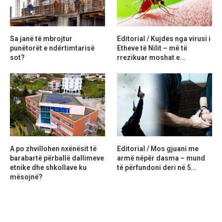
Sa janë të mbrojtur
Editorial / Kujdes nga virusi i
punëtorët e ndërtimtarisë
Etheve të Nilit – më të
sot?
rrezikuar moshat e...
A po zhvillohen nxënësit të
Editorial / Mos gjuani me
barabartë përballë dallimeve
armë nëpër dasma – mund
etnike dhe shkollave ku
të përfundoni deri në 5...
mësojnë?