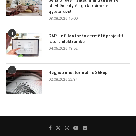
pensioneve – shteti mund ta marrë
shtyllën e dytë nga kursimet e
qytetarëve!
03.08.2026 15:00
4
DAP-i e fillon fazën e tretë të projektit
fatura elektronike
04.06.2026 13:52
5
Regjistrohet tërmet në Shkup
02.08.2026 22:34