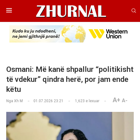
Osmani: Më kanë shpallur “politikisht
të vdekur” qindra herë, por jam ende
këtu
A+
A-
Nga
Xh M
01.07.2026 23:21
1,623
e lexuar