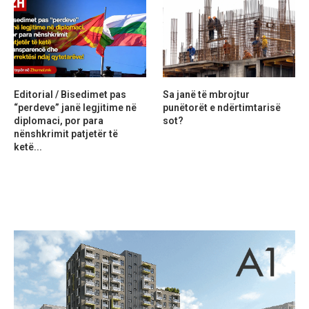
Editorial / Bisedimet pas
Sa janë të mbrojtur
“perdeve” janë legjitime në
punëtorët e ndërtimtarisë
diplomaci, por para
sot?
nënshkrimit patjetër të
ketë...