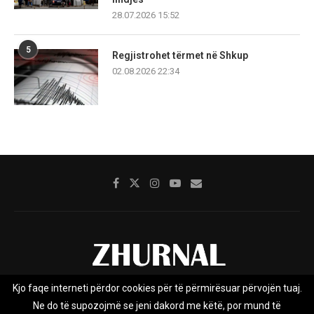
28.07.2026 15:52
5
Regjistrohet tërmet në Shkup
02.08.2026 22:34
Kjo faqe interneti përdor cookies për të përmirësuar përvojën tuaj.
Rreth nesh
Impresumi
Marketing
Kontakt
Ne do të supozojmë se jeni dakord me këtë, por mund të