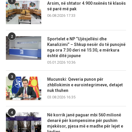
1
Arsim, në shtator 4.900 nxënës të klasës
së parë më pak
06.08.2026 17:33
2
Sportelet e NP “Ujësjellësi dhe
Kanalizimi” – Shkup nesër do të punojnë
nga ora 7:30 deri në 15:30, e mërkura
është ditë jopune
05.01.2026 10:36
3
Mucunski: Qeveria punon për
zhbllokimin e eurointegrimeve, detajet
nuk thuhen
03.08.2026 16:35
4
Në korrik janë paguar mbi 560 milionë
denarë për kompensime për pushim
mjekësor, pjesa më e madhe për lejet e
lindjes