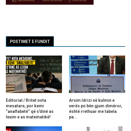
POSTIMET E FUNDIT
Editorial / Rritet nota
Arsim Idrizi në kulmin e
mesatare, por kemi
verës po bën gjum dimëror,
“analfabetë” që s’dinë as
është rrethuar me tabela
lexim e as matematikë!
pa...