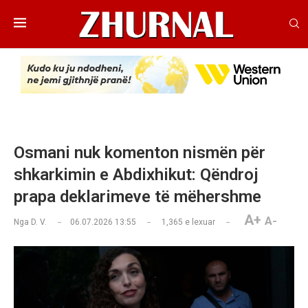
Osmani nuk komenton nismën për
shkarkimin e Abdixhikut: Qëndroj
prapa deklarimeve të mëhershme
A+
A-
Nga
D. V.
06.07.2026 13:55
1,365
e lexuar