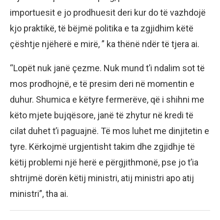
importuesit e jo prodhuesit deri kur do të vazhdojë
kjo praktikë, të bëjmë politika e ta zgjidhim këtë
çështje njëherë e mirë, ” ka thënë ndër të tjera ai.
“Lopët nuk janë çezme. Nuk mund t’i ndalim sot të
mos prodhojnë, e të presim deri në momentin e
duhur. Shumica e këtyre fermerëve, që i shihni me
këto mjete bujqësore, janë të zhytur në kredi të
cilat duhet t’i paguajnë. Të mos luhet me dinjitetin e
tyre. Kërkojmë urgjentisht takim dhe zgjidhje të
këtij problemi një herë e përgjithmonë, pse jo t’ia
shtrijmë dorën këtij ministri, atij ministri apo atij
ministri”, tha ai.