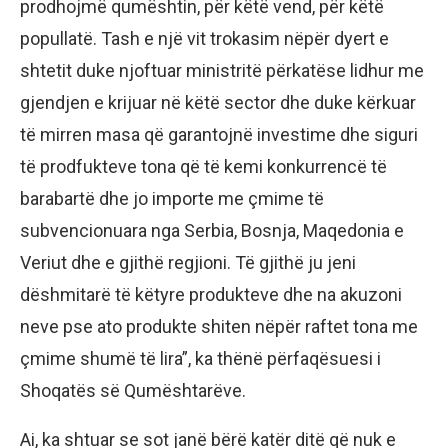
prodhojmë qumështin, për këtë vend, për këtë
popullatë. Tash e një vit trokasim nëpër dyert e
shtetit duke njoftuar ministritë përkatëse lidhur me
gjendjen e krijuar në këtë sector dhe duke kërkuar
të mirren masa që garantojnë investime dhe siguri
të prodfukteve tona që të kemi konkurrencë të
barabartë dhe jo importe me çmime të
subvencionuara nga Serbia, Bosnja, Maqedonia e
Veriut dhe e gjithë regjioni. Të gjithë ju jeni
dëshmitarë të këtyre produkteve dhe na akuzoni
neve pse ato produkte shiten nëpër raftet tona me
çmime shumë të lira”, ka thënë përfaqësuesi i
Shoqatës së Qumështarëve.
Ai, ka shtuar se sot janë bërë katër ditë që nuk e