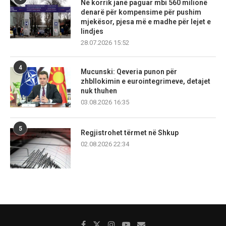
Në korrik janë paguar mbi 560 milionë
denarë për kompensime për pushim
mjekësor, pjesa më e madhe për lejet e
lindjes
28.07.2026 15:52
4
Mucunski: Qeveria punon për
zhbllokimin e eurointegrimeve, detajet
nuk thuhen
03.08.2026 16:35
5
Regjistrohet tërmet në Shkup
02.08.2026 22:34