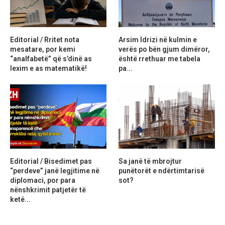
Editorial / Rritet nota
Arsim Idrizi në kulmin e
mesatare, por kemi
verës po bën gjum dimëror,
“analfabetë” që s’dinë as
është rrethuar me tabela
lexim e as matematikë!
pa...
Editorial / Bisedimet pas
Sa janë të mbrojtur
“perdeve” janë legjitime në
punëtorët e ndërtimtarisë
diplomaci, por para
sot?
nënshkrimit patjetër të
ketë...