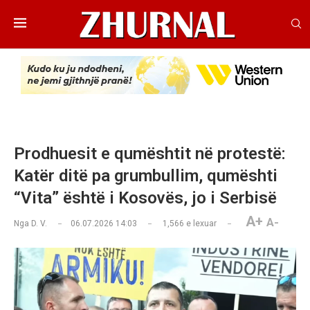
Prodhuesit e qumështit në protestë:
Katër ditë pa grumbullim, qumështi
“Vita” është i Kosovës, jo i Serbisë
A+
A-
Nga
D. V.
06.07.2026 14:03
1,566
e lexuar