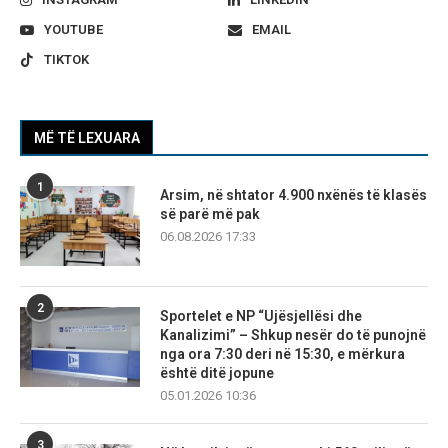
YOUTUBE
EMAIL
TIKTOK
MË TË LEXUARA
1
Arsim, në shtator 4.900 nxënës të klasës
së parë më pak
06.08.2026 17:33
2
Sportelet e NP “Ujësjellësi dhe
Kanalizimi” – Shkup nesër do të punojnë
nga ora 7:30 deri në 15:30, e mërkura
është ditë jopune
05.01.2026 10:36
3