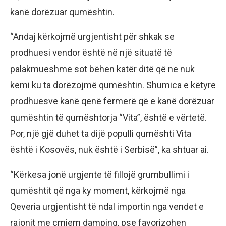
kanë dorëzuar qumështin.
“Andaj kërkojmë urgjentisht për shkak se
prodhuesi vendor është në një situatë të
palakmueshme sot bëhen katër ditë që ne nuk
kemi ku ta dorëzojmë qumështin. Shumica e këtyre
prodhuesve kanë qenë fermerë që e kanë dorëzuar
qumështin të qumështorja “Vita”, është e vërtetë.
Por, një gjë duhet ta dijë populli qumështi Vita
është i Kosovës, nuk është i Serbisë”, ka shtuar ai.
“Kërkesa jonë urgjente të fillojë grumbullimi i
qumështit që nga ky moment, kërkojmë nga
Qeveria urgjentisht të ndal importin nga vendet e
rajonit me çmiem damping, pse favorizohen