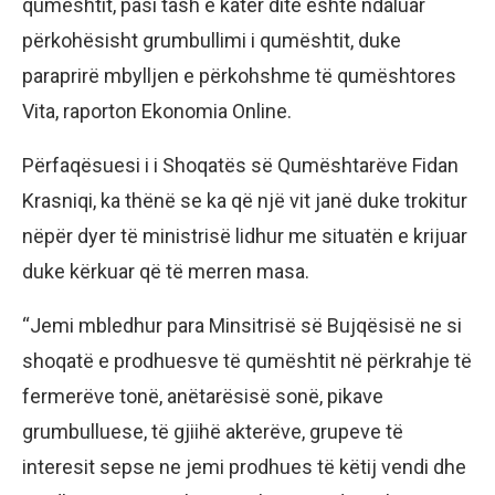
qumështit, pasi tash e katër ditë është ndaluar
përkohësisht grumbullimi i qumështit, duke
paraprirë mbylljen e përkohshme të qumështores
Vita, raporton Ekonomia Online.
Përfaqësuesi i i Shoqatës së Qumështarëve Fidan
Krasniqi, ka thënë se ka që një vit janë duke trokitur
nëpër dyer të ministrisë lidhur me situatën e krijuar
duke kërkuar që të merren masa.
“Jemi mbledhur para Minsitrisë së Bujqësisë ne si
shoqatë e prodhuesve të qumështit në përkrahje të
fermerëve tonë, anëtarësisë sonë, pikave
grumbulluese, të gjiihë akterëve, grupeve të
interesit sepse ne jemi prodhues të këtij vendi dhe