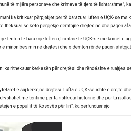
unë të mijëra personave dhe krimeve të tjera të llahtarshme”, ka 
mani ka kritikuar përpjekjet për të barazuar luftën e UÇK-së me k
ke theksuar se këto përpjekje dëmtojnë drejtësinë dhe paqen afat
 që tenton të barazojë luftën çlirimtare të UÇK-së me krimet e ag
b e minon besimin në drejtësi dhe e dëmton rëndë paqen afatgjat
i ka ritheksuar kërkesën për drejtësi dhe rëndësinë e ruajtjes s
etarët e saj kërkojnë drejtësi. Lufta e UÇK-së ishte e drejtë dhe
dryshohet me tentime për ta rishkruar historinë dhe për ta njollo
tejën e popullit të Kosovës për liri”, ka përfunduar ajo.