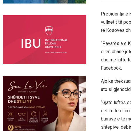
Presidentja e 
vullnetit të po
të Kosovës dhe
“Pavarësia e Ko
cilën dhanë je
dhe me luftë t
Facebook.
Ajo ka theksuar
ato si gjenocid
“Gjatë luftës s
qëllim të cilin
burrave e të m
shtëpive, dëbi