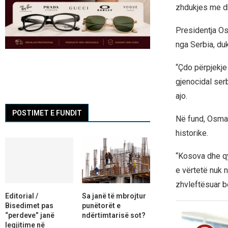
zhdukjes me dh
Presidentja Os
nga Serbia, du
“Çdo përpjekje
gjenocidal ser
ajo.
POSTIMET E FUNDIT
Në fund, Osman
historike.
“Kosova dhe qyt
e vërtetë nuk n
zhvleftësuar be
Editorial /
Sa janë të mbrojtur
Bisedimet pas
punëtorët e
“perdeve” janë
ndërtimtarisë sot?
legjitime në