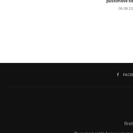
pushimeve në 
06.08.20
FACE
Rret