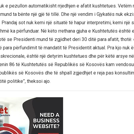
k e pezullon automatikisht rrjedhjen e afatit kushtetues. Vetëm 
mund ta bënte një gjë të tillë. Dhe një vendim i Gjykatës nuk ekzi
randaj sot nuk kemi një situatë të hapur interpretimi, kemi një si
hmë ka përfunduar. Në këto rrethana gjuha e Kushtetutës është 
të se Presidenti mund të zgjidhet deri 30 ditë para afatit, thotë: 
ë para përfundimit të mandatit të Presidentit aktual. Pra kjo nuk ë
krecionale, është një detyrim kushtetues dhe për këtë arsye n
nenin 86 të Kushtetutës së Republikës së Kosovës kam vendosur
ublikës së Kosovës dhe të shpall zgjedhjet e reja pas konsultim
itë politike”, theksoi ajo.