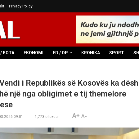
akt
Privacy Policy
/ BOTA
EKONOMI
ED / OP
KRONIKA
SPORT
S
Vendi i Republikës së Kosovës ka dësh
ë një nga obligimet e tij themelore
uese
A+
A-
03.2026 09:01
1,773
e lexuar