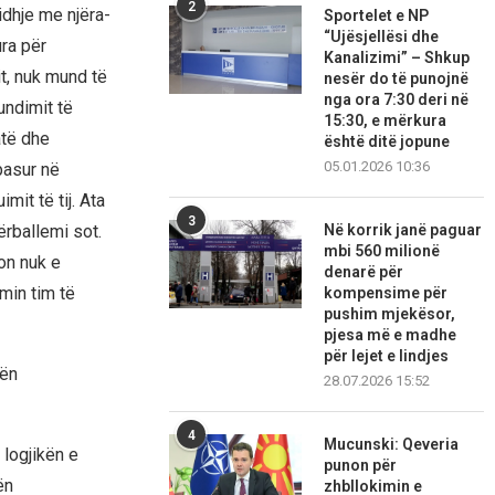
2
dhje me njëra-
Sportelet e NP
“Ujësjellësi dhe
ura për
Kanalizimi” – Shkup
it, nuk mund të
nesër do të punojnë
nga ora 7:30 deri në
undimit të
15:30, e mërkura
atë dhe
është ditë jopune
05.01.2026 10:36
pasur në
it të tij. Ata
3
Në korrik janë paguar
ërballemi sot.
mbi 560 milionë
on nuk e
denarë për
min tim të
kompensime për
pushim mjekësor,
pjesa më e madhe
për lejet e lindjes
tën
28.07.2026 15:52
4
Mucunski: Qeveria
 logjikën e
punon për
ën
zhbllokimin e