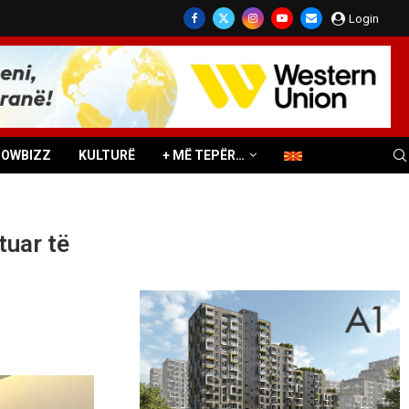
Login
HOWBIZZ
KULTURË
+ MË TEPËR…
tuar të