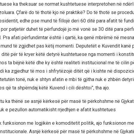
tuese ka theksuar se normat kushtetuese interpretohen në ndërli
 izoluara. Çfarë do të thotë kjo në praktikë? Do të thotë se proced
sidentit, edhe pse mund të fillojë deri 60 ditë para afatit të fund
 por patjetër duhet të përfundojë jo më vonë se 30 ditë para përf
l. Pra afati përfundimtar është i qartë, ka qenë mbrëmë në mesn
 mund të zgjidhet pas këtij momenti. Deputetët e Kuvendit kanë 
ditë për të kryer këtë detyrë kushtetuese nga momenti i konstituim
 ta bëjnë këtë dhe ky është realiteti institucional me të cilin p
i ka zgjedhur të mos i shfrytëzojë ditët që i kishte në dispozici
tutën tonë, nuk e shtyn afatin e mbi të gjitha nuk e zhbën detyri
s që ta shpërndaj këtë Kuvend i cili dështoi”, tha ajo.
tu ka thënë se asnjë kërkesë për masë të përkohshme në Gjyka
k e pezullon automatikisht rrjedhjen e afatit kushtetues
k funksionon me logjikën e komoditetit politik, ajo funksionon me
institucionale. Asnjë kërkesë për masë të përkohshme në Gjykat