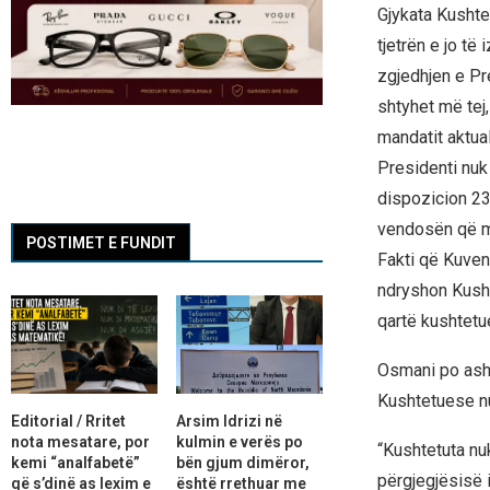
Gjykata Kushte
tjetrën e jo të
zgjedhjen e Pre
shtyhet më tej,
mandatit aktua
Presidenti nuk
dispozicion 23 
vendosën që mos
POSTIMET E FUNDIT
Fakti që Kuvend
ndryshon Kushte
qartë kushtetue
Osmani po ash
Kushtetuese nu
Editorial / Rritet
Arsim Idrizi në
nota mesatare, por
kulmin e verës po
“Kushtetuta nu
kemi “analfabetë”
bën gjum dimëror,
përgjegjësisë 
që s’dinë as lexim e
është rrethuar me