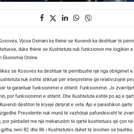
Kosovës, Vjosa Osmani ka thënë se Kuvendi ka dështuar të përm
tetuese, duke thënë se Kushtetuta nuk funksionon me logjikën e
on Ekonomia Online.
likës së Kosovës ka dështuar të përmbushë një nga obligimet e 
ushtetuta nuk është shkruar për interpretime që relativizojnë pes
ër ta garantuar funksionimin e shtetit. Funksionimin. Jo zvarritjet,
n, por funksionimin e shtetit. Dhe Kushtetuta është po aq e qart
 Kuvendi dështon të kryejë detyrat e veta. Ajo e parashikon qartë
ë zgjedhë Presidentin nuk mund të vazhdojë pafundësisht të zvar
t, por përballet me një mekanizëm të qartë kushtetues që çon në
ë gjitha, neni 82 dhe 86 i Kushtetutës duhet të lexohen së bashku