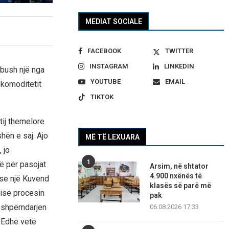
MEDIAT SOCIALE
FACEBOOK
TWITTER
INSTAGRAM
LINKEDIN
bush një nga
YOUTUBE
EMAIL
 komoditetit
TIKTOK
tij themelore
hën e saj. Ajo
MË TË LEXUARA
 jo
1
ë për pasojat
Arsim, në shtator
4.900 nxënës të
 se një Kuvend
klasës së parë më
risë procesin
pak
 shpërndarjen
06.08.2026 17:33
. Edhe vetë