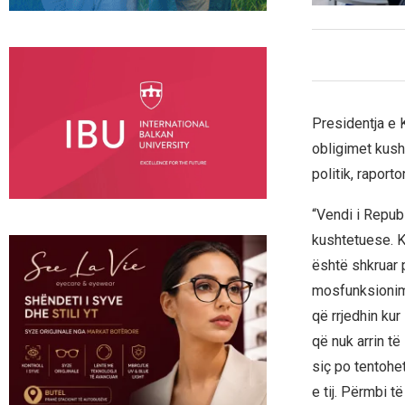
Presidentja e 
obligimet kush
politik, raport
“Vendi i Repub
kushtetuese. K
është shkruar p
mosfunksionimi
që rrjedhin kur
që nuk arrin t
siç po tentohe
e tij. Përmbi t