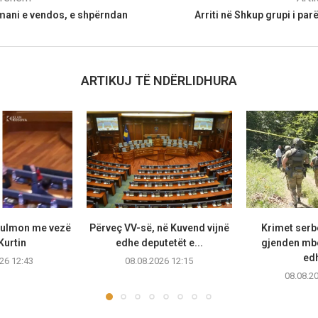
mani e vendos, e shpërndan
Arriti në Shkup grupi i par
ARTIKUJ TË NDËRLIDHURA
sulmon me vezë
Përveç VV-së, në Kuvend vijnë
Krimet serb
Kurtin
edhe deputetët e...
gjenden mb
edh
26 12:43
08.08.2026 12:15
08.08.2