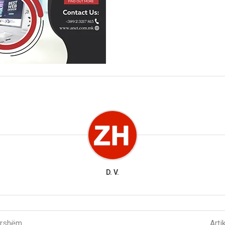
D. V.
parshëm
Arti