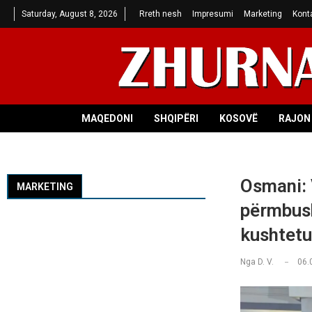
Saturday, August 8, 2026
Rreth nesh
Impresumi
Marketing
Kont
MAQEDONI
SHQIPËRI
KOSOVË
RAJON 
Osmani: 
MARKETING
përmbush
kushtet
Nga
D. V.
06.