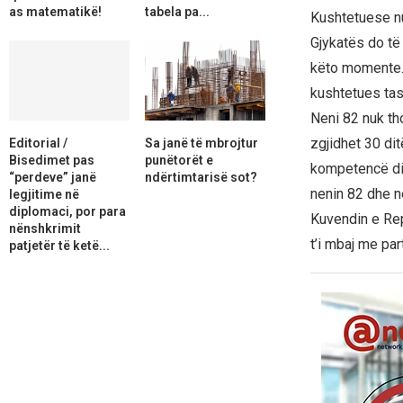
as matematikë!
tabela pa...
Kushtetuese nu
Gjykatës do të 
këto momente. P
kushtetues tas
Neni 82 nuk tho
zgjidhet 30 dit
Editorial /
Sa janë të mbrojtur
Bisedimet pas
punëtorët e
kompetencë dis
“perdeve” janë
ndërtimtarisë sot?
nenin 82 dhe 
legjitime në
diplomaci, por para
Kuvendin e Rep
nënshkrimit
t’i mbaj me part
patjetër të ketë...