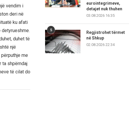
eurointegrimeve,
një vendim i
detajet nuk thuhen
ston deri në
03.08.2026 16:35
tuatë ku afati
e detyrueshme.
5
Regjistrohet tërmet
në Shkup
duhet, duhet të
02.08.2026 22:34
shtë një
ë përputhje me
 ta shpërndaj
eve të cilat do