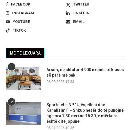
FACEBOOK
TWITTER
INSTAGRAM
LINKEDIN
YOUTUBE
EMAIL
TIKTOK
MË TË LEXUARA
1
Arsim, në shtator 4.900 nxënës të klasës
së parë më pak
06.08.2026 17:33
2
Sportelet e NP “Ujësjellësi dhe
Kanalizimi” – Shkup nesër do të punojnë
nga ora 7:30 deri në 15:30, e mërkura
është ditë jopune
05.01.2026 10:36