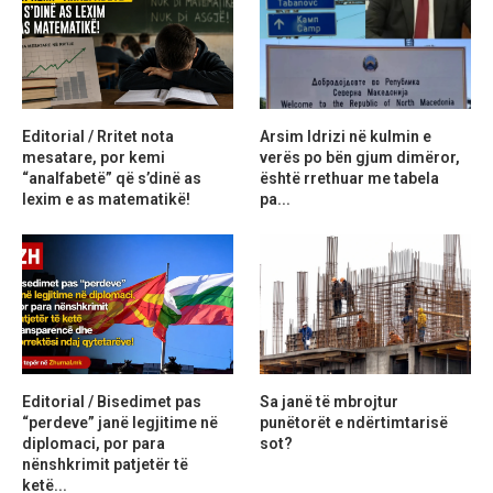
Editorial / Rritet nota
Arsim Idrizi në kulmin e
mesatare, por kemi
verës po bën gjum dimëror,
“analfabetë” që s’dinë as
është rrethuar me tabela
lexim e as matematikë!
pa...
Editorial / Bisedimet pas
Sa janë të mbrojtur
“perdeve” janë legjitime në
punëtorët e ndërtimtarisë
diplomaci, por para
sot?
nënshkrimit patjetër të
ketë...