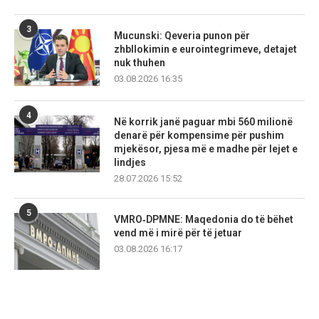
3
Mucunski: Qeveria punon për
zhbllokimin e eurointegrimeve, detajet
nuk thuhen
03.08.2026 16:35
4
Në korrik janë paguar mbi 560 milionë
denarë për kompensime për pushim
mjekësor, pjesa më e madhe për lejet e
lindjes
28.07.2026 15:52
5
VMRO‑DPMNE: Maqedonia do të bëhet
vend më i mirë për të jetuar
03.08.2026 16:17