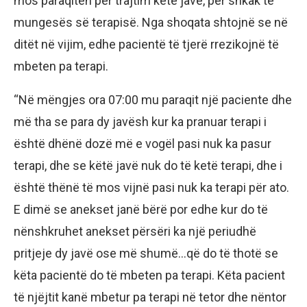
mos paraqiten për trajtim këtë javë, për shkak të
mungesës së terapisë. Nga shoqata shtojnë se në
ditët në vijim, edhe pacientë të tjerë rrezikojnë të
mbeten pa terapi.
“Në mëngjes ora 07:00 mu paraqit një paciente dhe
më tha se para dy javësh kur ka pranuar terapi i
është dhënë dozë më e vogël pasi nuk ka pasur
terapi, dhe se këtë javë nuk do të ketë terapi, dhe i
është thënë të mos vijnë pasi nuk ka terapi për ato.
E dimë se anekset janë bërë por edhe kur do të
nënshkruhet anekset përsëri ka një periudhë
pritjeje dy javë ose më shumë…që do të thotë se
këta pacientë do të mbeten pa terapi. Këta pacient
të njëjtit kanë mbetur pa terapi në tetor dhe nëntor