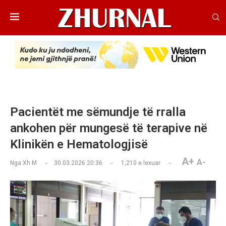
Pacientët me sëmundje të rralla
ankohen për mungesë të terapive në
Klinikën e Hematologjisë
A+
A-
Nga
Xh M
30.03.2026 20:36
1,210
e lexuar