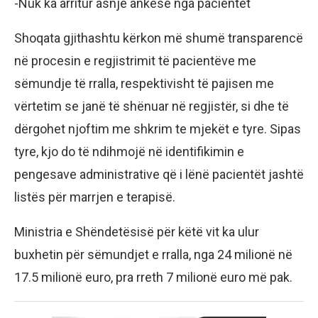
-Nuk ka arritur asnjë ankesë nga pacientët
Shoqata gjithashtu kërkon më shumë transparencë
në procesin e regjistrimit të pacientëve me
sëmundje të rralla, respektivisht të pajisen me
vërtetim se janë të shënuar në regjistër, si dhe të
dërgohet njoftim me shkrim te mjekët e tyre. Sipas
tyre, kjo do të ndihmojë në identifikimin e
pengesave administrative që i lënë pacientët jashtë
listës për marrjen e terapisë.
Ministria e Shëndetësisë për këtë vit ka ulur
buxhetin për sëmundjet e rralla, nga 24 milionë në
17.5 milionë euro, pra rreth 7 milionë euro më pak.