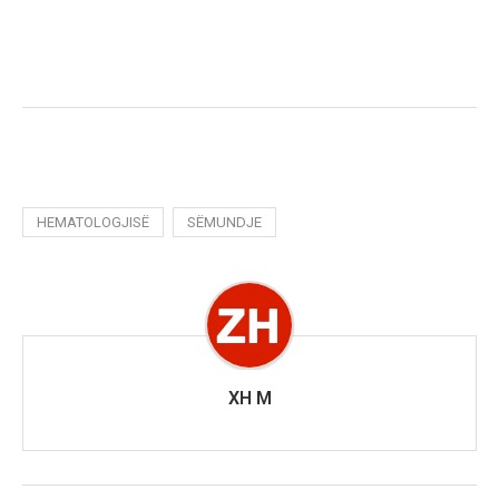
HEMATOLOGJISË
SËMUNDJE
XH M